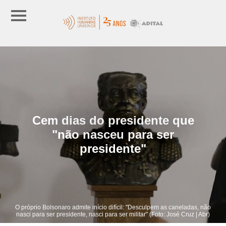
Cem dias do presidente que
"não nasceu para ser
presidente"
O próprio Bolsonaro admite início difícil: "Desculpem as caneladas, não
nasci para ser presidente, nasci para ser militar" (Foto: José Cruz | Abr)