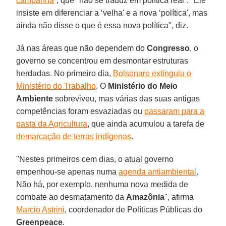
campanha
”, que "não se traduz em política real”. "Ele
insiste em diferenciar a ‘velha' e a nova ‘política', mas
ainda não disse o que é essa nova política", diz.
Já nas áreas que não dependem do
Congresso
, o
governo se concentrou em desmontar estruturas
herdadas. No primeiro dia,
Bolsonaro extinguiu o
Ministério do Trabalho
. O
Ministério do Meio
Ambiente
sobreviveu, mas várias das suas antigas
competências foram esvaziadas ou
passaram para a
pasta da Agricultura
, que ainda acumulou a tarefa de
demarcação de terras indígenas
.
"Nestes primeiros cem dias, o atual governo
empenhou-se apenas numa
agenda antiambiental
.
Não há, por exemplo, nenhuma nova medida de
combate ao desmatamento da
Amazônia
", afirma
Marcio Astrini
, coordenador de Políticas Públicas do
Greenpeace
.