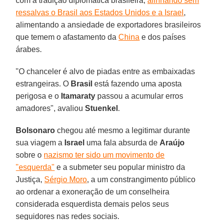
com a tradição diplomática brasileira,
alinhando sem
ressalvas o Brasil aos Estados Unidos e a Israel
,
alimentando a ansiedade de exportadores brasileiros
que temem o afastamento da
China
e dos países
árabes.
"O chanceler é alvo de piadas entre as embaixadas
estrangeiras. O
Brasil
está fazendo uma aposta
perigosa e o
Itamaraty
passou a acumular erros
amadores", avaliou
Stuenkel
.
Bolsonaro
chegou até mesmo a legitimar durante
sua viagem a
Israel
uma fala absurda de
Araújo
sobre o
nazismo ter sido um movimento de
"esquerda"
e a submeter seu popular ministro da
Justiça,
Sérgio Moro
, a um constrangimento público
ao ordenar a exoneração de um conselheira
considerada esquerdista demais pelos seus
seguidores nas redes sociais.