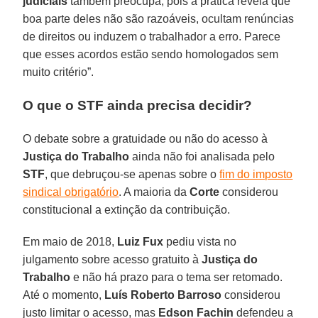
judiciais
também preocupa, pois a prática revela que
boa parte deles não são razoáveis, ocultam renúncias
de direitos ou induzem o trabalhador a erro. Parece
que esses acordos estão sendo homologados sem
muito critério”.
O que o STF ainda precisa decidir?
O debate sobre a gratuidade ou não do acesso à
Justiça do Trabalho
ainda não foi analisada pelo
STF
, que debruçou-se apenas sobre o
fim do imposto
sindical obrigatório
. A maioria da
Corte
considerou
constitucional a extinção da contribuição.
Em maio de 2018,
Luiz Fux
pediu vista no
julgamento sobre acesso gratuito à
Justiça do
Trabalho
e não há prazo para o tema ser retomado.
Até o momento,
Luís Roberto Barroso
considerou
justo limitar o acesso, mas
Edson Fachin
defendeu a