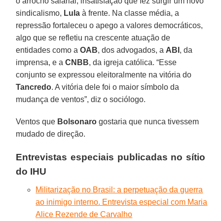
o arrocho salarial, insatisfação que fez surgir um novo
sindicalismo,
Lula
à frente. Na classe média, a
repressão fortaleceu o apego a valores democráticos,
algo que se refletiu na crescente atuação de
entidades como a
OAB
, dos advogados, a
ABI
, da
imprensa, e a
CNBB
, da igreja católica. “Esse
conjunto se expressou eleitoralmente na vitória do
Tancredo
. A vitória dele foi o maior símbolo da
mudança de ventos”, diz o sociólogo.
Ventos que
Bolsonaro
gostaria que nunca tivessem
mudado de direção.
Entrevistas especiais publicadas no sítio
do IHU
Militarização no Brasil: a perpetuação da guerra
ao inimigo interno. Entrevista especial com Maria
Alice Rezende de Carvalho