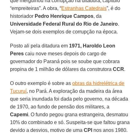
que mergulhou na corrupção na ditadura, capítulo
“empreiteiras”. A obra, “
Estranhas Catedrais
”, é do
historiador
Pedro Henrique Campos
, da
Universidade Federal Rural do Rio de Janeiro
.
Vejam-se dois exemplos de corrupção na época.
Posto ali pela ditadura em
1971, Haroldo Leon
Peres
caiu nove meses depois do cargo de
governador do Paraná pois se soube que cobrara
propina de 1 milhão de dólares da construtora
CCR
.
O outro exemplo é sobre as
obras da hidrelétrica de
Tucuruí
, no Pará. A exploração da madeira da área
que seria inundada foi dada pelo governo, na década
de 1970, ao fundo de pensão dos militares, a
Capemi
. O fundo pegou grana estrangeira, desmatou
10% do combinado e só. Suspeita-se que faltou grana
devido a desvios, motivo de uma
CPI
nos anos 1980.