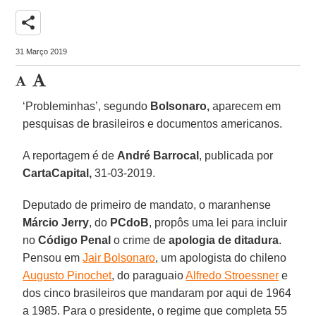
share
31 Março 2019
‘Probleminhas’, segundo
Bolsonaro,
aparecem em
pesquisas de brasileiros e documentos americanos.
A reportagem é de
André Barrocal
, publicada por
CartaCapital,
31-03-2019.
Deputado de primeiro de mandato, o maranhense
Márcio Jerry
, do
PCdoB
, propôs uma lei para incluir
no
Código Penal
o crime de
apologia de ditadura
.
Pensou em
Jair Bolsonaro
, um apologista do chileno
Augusto Pinochet
, do paraguaio
Alfredo Stroessner
e
dos cinco brasileiros que mandaram por aqui de 1964
a 1985. Para o presidente, o regime que completa 55