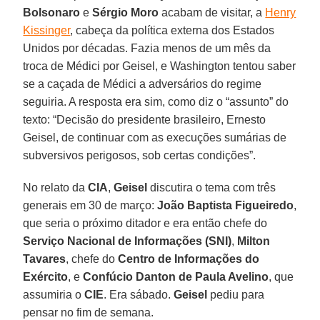
Bolsonaro
e
Sérgio Moro
acabam de visitar, a
Henry
Kissinger
, cabeça da política externa dos Estados
Unidos por décadas. Fazia menos de um mês da
troca de Médici por Geisel, e Washington tentou saber
se a caçada de Médici a adversários do regime
seguiria. A resposta era sim, como diz o “assunto” do
texto: “Decisão do presidente brasileiro, Ernesto
Geisel, de continuar com as execuções sumárias de
subversivos perigosos, sob certas condições”.
No relato da
CIA
,
Geisel
discutira o tema com três
generais em 30 de março:
João Baptista Figueiredo
,
que seria o próximo ditador e era então chefe do
Serviço Nacional de Informações (SNI)
,
Milton
Tavares
, chefe do
Centro de Informações do
Exército
, e
Confúcio Danton de Paula Avelino
, que
assumiria o
CIE
. Era sábado.
Geisel
pediu para
pensar no fim de semana.