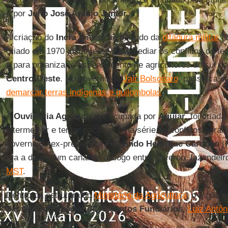
e por
Julio José Araujo Junior
.
A criação do
Incra
remete ao período da
ditadura militar
(1
criado em 1970 justamente para mediar os conflitos de t
e para organizar o assentamento de agricultores do sul d
Centro-Oeste
. No governo de
Jair Bolsonaro
, passou a s
demarcar terras indígenas e quilombolas
.
A
Ouvidoria Agrária
, hoje ocupada por
Aguiar
, foi criad
intermediar e tentar pacificar uma série de conflitos agr
governo do ex-presidente
Fernando Henrique Cardoso
(
era a de ser um canal de diálogo entre governo, fazende
MST
.
Dentro da estrutura do
Ministério da Agricultura
, o órgão 
Secretário Especial de Assuntos Fundiários
,
Luiz Antô