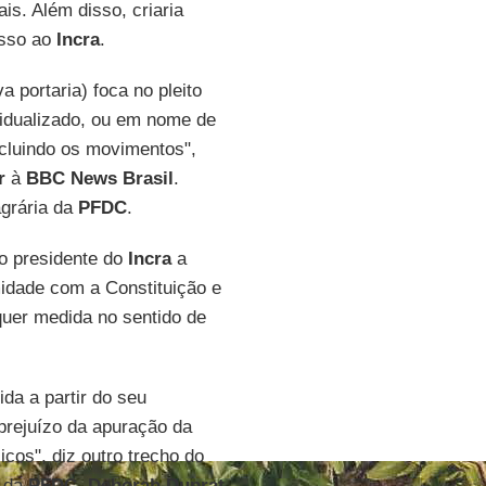
is. Além disso, criaria
esso ao
Incra
.
a portaria) foca no pleito
ividualizado, ou em nome de
xcluindo os movimentos",
r
à
BBC News Brasil
.
agrária da
PFDC
.
o presidente do
Incra
a
midade com a Constituição e
quer medida no sentido de
da a partir do seu
prejuízo da apuração da
icos", diz outro trecho do
r da
PFDC
,
Deborah Duprat
,