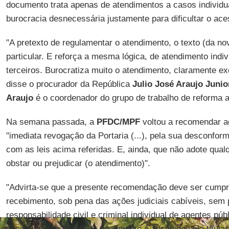
documento trata apenas de atendimentos a casos individua
burocracia desnecessária justamente para dificultar o ac
"A pretexto de regulamentar o atendimento, o texto (da nov
particular. E reforça a mesma lógica, de atendimento ind
terceiros. Burocratiza muito o atendimento, claramente e
disse o procurador da República
Julio José Araujo Junio
Araujo
é o coordenador do grupo de trabalho de reforma 
Na semana passada, a
PFDC/MPF
voltou a recomendar a
"imediata revogação da Portaria (...), pela sua desconfor
com as leis acima referidas. E, ainda, que não adote qual
obstar ou prejudicar (o atendimento)".
"Advirta-se que a presente recomendação deve ser cumpri
recebimento, sob pena das ações judiciais cabíveis, sem 
responsabilidade civil e criminal individual de agentes públ
documento da
PFDC
. O documento é assinado pela titula