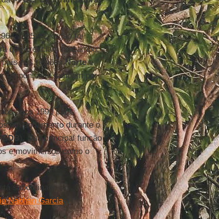
964-1985). O órgão foi
erra que cresciam no campo,
o país nas regiões
Norte
e
er responsável também por
a nos anos 1990 para
ários em andamento durante o
PSDB
). Sua principal função
iros e movimentos como o
está subordinado ao
nio Nabhan Garcia
.