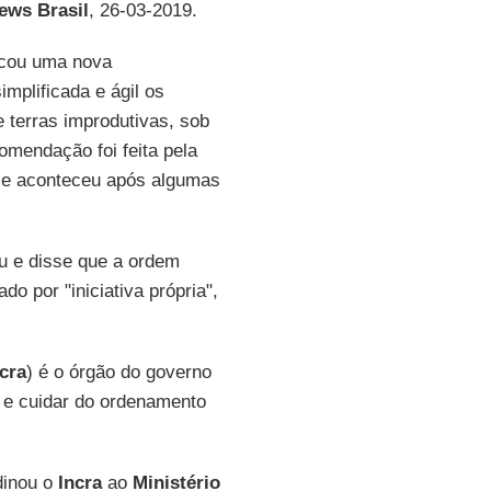
ws Brasil
, 26-03-2019.
icou uma nova
implificada e ágil os
 terras improdutivas, sob
omendação foi feita pela
, e aconteceu após algumas
u e disse que a ordem
o por "iniciativa própria",
cra
) é o órgão do governo
s e cuidar do ordenamento
inou o
Incra
ao
Ministério