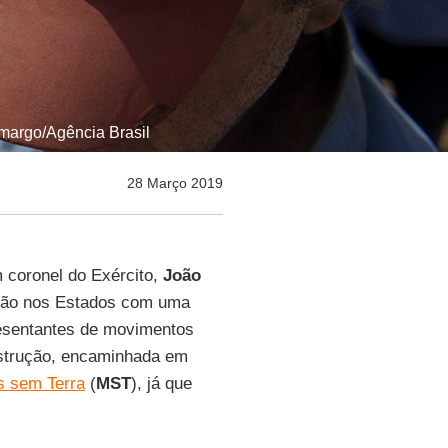
amargo/Agência Brasil
28 Março 2019
 coronel do Exército,
João
rgão nos Estados com uma
esentantes de movimentos
nstrução, encaminhada em
s sem Terra
(
MST
), já que