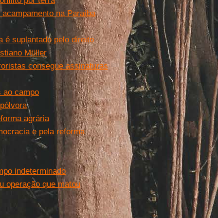
flito por terra
m acampamento na Paraíba
 é suplantado pelo direito
stiano Müller
roristas consegue assinaturas
as ao campo
pólvora
forma agrária
ocracia e pela reforma
mpo indeterminado
ou operação que matou