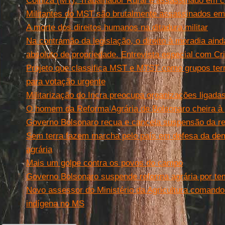
Colniza (MT): Trabalhador Rural é assassinado em con
Militantes do MST são brutalmente assassinados e
A morte dos direitos humanos na ditadura militar
Na contramão da legislação, o direito à moradia ainda
absoluto de propriedade. Entrevista especial com Cri
Projeto que classifica MST e MTST como grupos ter
para votação urgente
Militarização do Incra preocupa organizações ligad
O homem da Reforma Agrária de Bolsonaro cheira à 
Governo Bolsonaro recua e cancela suspensão da re
Sem terra fazem marcha pelo país em defesa da dem
agrária
Mais um golpe contra os povos do campo
Governo Bolsonaro suspende reforma agrária por te
Novo assessor do Ministério da Agricultura comand
indígena no MS