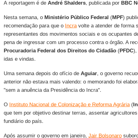
A reportagem é de
André Shalders
, publicada por
BBC Ne
Nesta semana, o
Ministério Público Federal
(
MPF
) publ
recomendação para que o
Incra
volte a atender de forma s
representantes dos movimentos sociais e os ocupantes de
pena de ingressar com um processo contra o órgão. A rec
Procuradoria Federal dos Direitos do Cidadão
(
PFDC
)
idas e vindas.
Uma semana depois do ofício de
Aguiar
, o governo recuo
anterior não estava mais valendo: o memorando foi elaborad
"sem a anuência da Presidência do Incra".
O
Instituto Nacional de Colonização e Reforma Agrária
(
In
que tem por objetivo destinar terras, assentar agricultore
fundiário do país.
Após assumir o governo em janeiro,
Jair Bolsonaro
subord