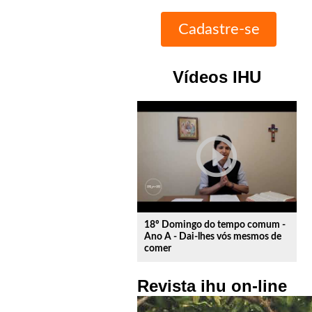
Vídeos IHU
play_circle_outline
18º Domingo do tempo comum -
Ano A - Dai-lhes vós mesmos de
comer
Revista ihu on-line