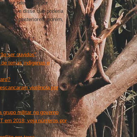
cia
por telefone e por
ortagem e disse que poderia
ligações posteriores, porém,
ão ser ouvidos”
 de terras indígenas e
naro?
 escancaram violência por
 grupo militar no governo
ST em 2018; veja números por