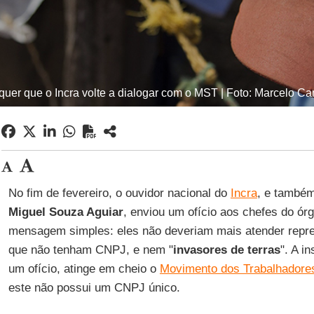
 quer que o Incra volte a dialogar com o MST | Foto: Marcelo C
No fim de fevereiro, o ouvidor nacional do
Incra
, e também
Miguel Souza Aguiar
, enviou um ofício aos chefes do ó
mensagem simples: eles não deveriam mais atender repr
que não tenham CNPJ, e nem "
invasores de terras
". A i
um ofício, atinge em cheio o
Movimento dos Trabalhadore
este não possui um CNPJ único.