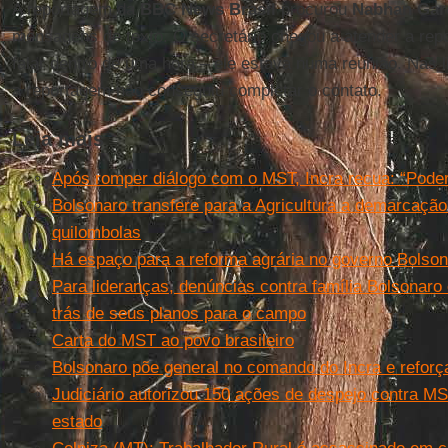
A reportagem da
BBC News Brasil
procurou
Nabhan Gar
mensagens de texto. O secretário chegou a atender a rep
falar dentro de uma hora – ele estava numa reunião. Nas 
a reportagem não conseguiu completar o contato.
Leia mais
Após romper diálogo com o MST, Incra recua: “Poder
Bolsonaro transfere para a Agricultura a demarcação
quilombolas
Há espaço para a reforma agrária no governo Bolso
Para lideranças, denúncias contra família Bolsonaro
trás de seus planos para o campo
Carta do MST ao povo brasileiro
Bolsonaro põe general no comando do Incra e reforça
Judiciário autorizou 150 ações de despejo contra M
estado