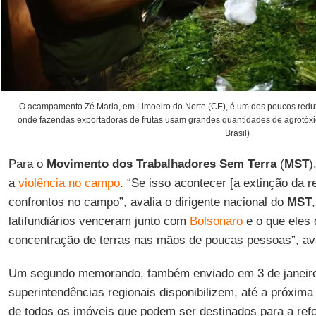
O acampamento Zé Maria, em Limoeiro do Norte (CE), é um dos poucos redut
onde fazendas exportadoras de frutas usam grandes quantidades de agrotóxic
Brasil)
Para o
Movimento dos Trabalhadores Sem Terra
(
MST
)
a
violência no campo
. “Se isso acontecer [a extinção da r
confrontos no campo”, avalia o dirigente nacional do
MST
,
latifundiários venceram junto com
Bolsonaro
e o que eles
concentração de terras nas mãos de poucas pessoas”, av
Um segundo memorando, também enviado em 3 de janeiro
superintendências regionais disponibilizem, até a próxima q
de todos os imóveis que podem ser destinados para a ref