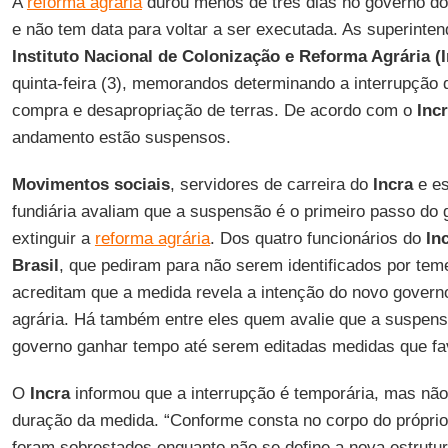
A
reforma agrária
durou menos de três dias no governo do
e não tem data para voltar a ser executada. As superinten
Instituto Nacional de Colonização e Reforma Agrária
(
quinta-feira (3), memorandos determinando a interrupção
compra e desapropriação de terras. De acordo com o
Inc
andamento estão suspensos.
Movimentos sociais
, servidores de carreira do
Incra
e es
fundiária avaliam que a suspensão é o primeiro passo do
extinguir a
reforma agrária
. Dos quatro funcionários do
In
Brasil
, que pediram para não serem identificados por tem
acreditam que a medida revela a intenção do novo govern
agrária. Há também entre eles quem avalie que a suspen
governo ganhar tempo até serem editadas medidas que f
O
Incra
informou que a interrupção é temporária, mas não
duração da medida. “Conforme consta no corpo do própri
foram sobrestados enquanto não se define a nova estrutura