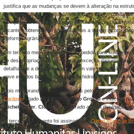
justifica que as mudanças se devem à alteração na estru
Bolsonaro
deixa de estar ligado à
Casa Civil
e passa par
“A equipe de transição da nova estrutura necessita conhe
tocante a obtenção de imóveis rurais a serem incorporad
Reforma Agrária”, diz o documento.
Um terceiro memorando reforça o pedido para suspender
de desapropriação de terras, com exceção daqueles que t
detalha que a determinação também vale para as áreas d
nove estados banhados pela bacia hidrográfica do
Rio Am
Dois memorandos foram assinados pelo ex-diretor do
Inc
Cardoso
, ligado ao
PMDB
do
Mato Grosso
e indicado na 
Michel Temer
.
Clóvis
foi exonerado após a divulgação d
O terceiro documento foi assinado por
Cletho Muniz de Br
da estrutura fundiária do órgão.
Brito
foi deputado estadu