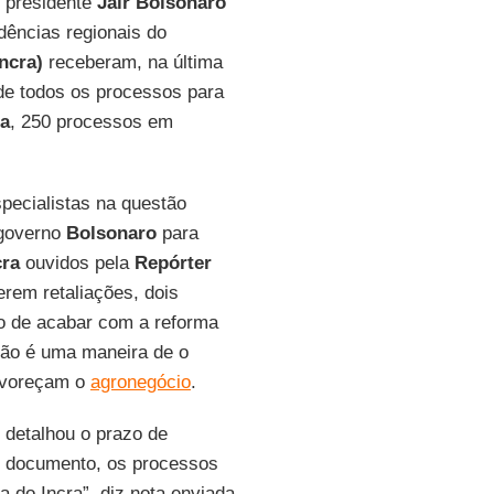
 presidente
Jair Bolsonaro
dências regionais do
Incra)
receberam, na última
 de todos os processos para
ra
, 250 processos em
pecialistas na questão
 governo
Bolsonaro
para
cra
ouvidos pela
Repórter
erem retaliações, dois
o de acabar com a reforma
são é uma maneira de o
avoreçam o
agronegócio
.
 detalhou o prazo de
o documento, os processos
 do Incra”, diz nota enviada