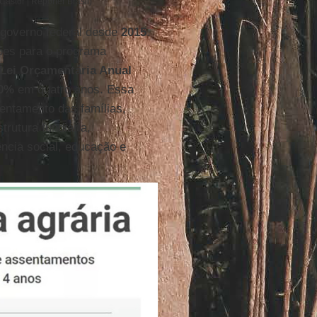
astor | Repórter Brasil)
governo federal desde
2015
.
ões para o programa
Lei Orçamentária Anual
70%
em quatro anos. Essa
sentamento das famílias,
trutura fundiária,
ncia social, educação e