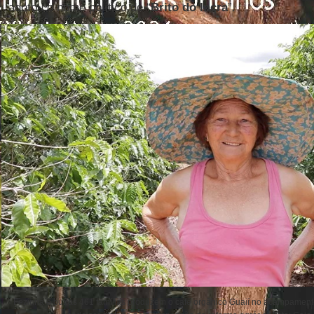
adotou o nome político de “
Brito do Incra
”.
Fezinha e outras 461 famílias produzem o café orgânico Guaií no acampame