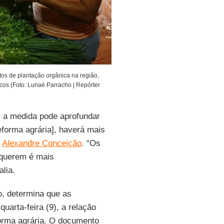
os de plantação orgânica na região,
os (Foto: Lunaé Parracho | Repórter
, a medida pode aprofundar
eforma agrária], haverá mais
Alexandre Conceição
. “Os
 querem é mais
alia.
, determina que as
uarta-feira (9), a relação
orma agrária. O documento