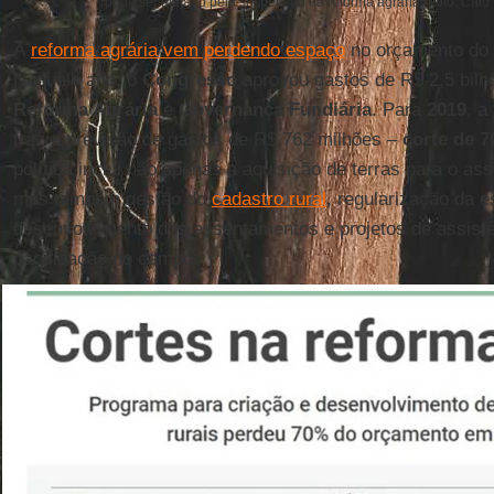
pode ser afetado pela suspensão da reforma agrária (Foto: Caio C
A
reforma agrária vem perdendo espaço
no orçamento do 
Naquele ano, o
Congresso
aprovou gastos de R$ 2,5 bilh
Reforma Agrária
e
Governança Fundiária
. Para
2019
, a
traz a previsão de gastos de R$ 762 milhões –
corte de 
política inclui não apenas a aquisição de terras para o as
mas também gestão do
cadastro rural
, regularização da es
desenvolvimento dos assentamentos e projetos de assistê
pacificação no campo.