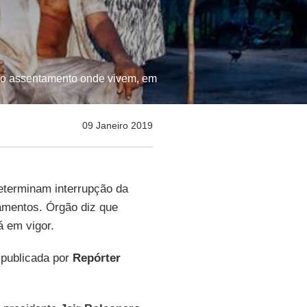
 do assentamento onde vivem, em
09 Janeiro 2019
terminam interrupção da
amentos. Órgão diz que
á em vigor.
 publicada por
Repórter