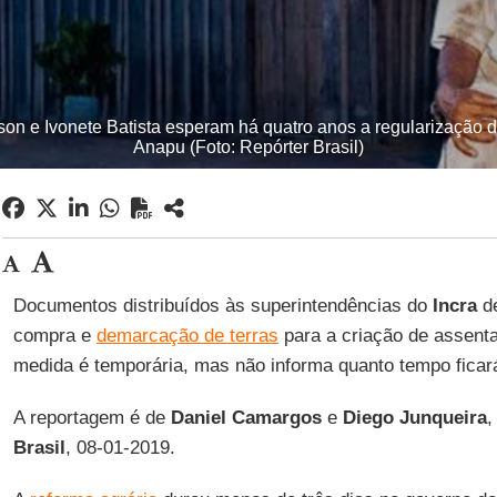
son e Ivonete Batista esperam há quatro anos a regularização
Anapu (Foto: Repórter Brasil)
Documentos distribuídos às superintendências do
Incra
de
compra e
demarcação de terras
para a criação de assent
medida é temporária, mas não informa quanto tempo ficar
A reportagem é de
Daniel Camargos
e
Diego Junqueira
,
Brasil
, 08-01-2019.