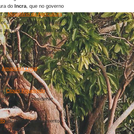
tura do
Incra
, que no governo
a o
Ministério da Agricultura
.
cer a demanda existente no
os ao Programa Nacional de
 os processos de compra e
ramitam na Justiça, e
a
Amazônia Legal
, que inclui
azonas
.
ra
,
Clovis Figueiredo
gestão do ex-presidente
os documentos.
ito
, diretor de ordenamento
al em
Rondônia
, onde