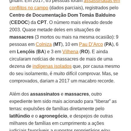
gritam. Em 2017, 65 pessoas foram
assassinadas em
conflitos no campo
(dados parciais), registrados pelo
Centro de Documentação Dom Tomás Balduino
(
CEDOC
) da
CPT
. O número mais elevado desde
2003. Quase metade deles em situações de
massacres
(3 mortos ou mais na mesma ocasião): 9
pessoas em
Colniza
(
MT
), 10 em
Pau D’Arco
(
PA
), 6
em
Lençóis
(
BA
) e 3 em
Vilhena
(
RO
). E ainda
circularam notícias de massacres de mais de uma
dezena de
indígenas isolados
que, por causa mesmo
do seu isolamento, é muito difícil comprovar. Mas, se
comprovados, dariam a 2017 um macabro recorde.
Além dos
assassinatos
e
massacres
, outro
expediente tem sido mais acionado para “liberar” as
terras: expulsões de famílias diretamente pelo
latifúndio
e o
agronegócio
, e despejos de outras
milhares de famílias em cumprimento a ações
judiciais favoráveis a supostos proprietários e/ou