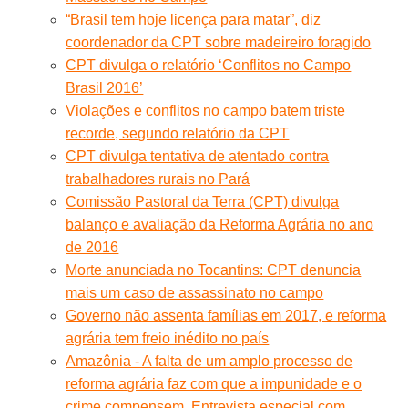
“Brasil tem hoje licença para matar”, diz
coordenador da CPT sobre madeireiro foragido
CPT divulga o relatório ‘Conflitos no Campo
Brasil 2016’
Violações e conflitos no campo batem triste
recorde, segundo relatório da CPT
CPT divulga tentativa de atentado contra
trabalhadores rurais no Pará
Comissão Pastoral da Terra (CPT) divulga
balanço e avaliação da Reforma Agrária no ano
de 2016
Morte anunciada no Tocantins: CPT denuncia
mais um caso de assassinato no campo
Governo não assenta famílias em 2017, e reforma
agrária tem freio inédito no país
Amazônia - A falta de um amplo processo de
reforma agrária faz com que a impunidade e o
crime compensem. Entrevista especial com