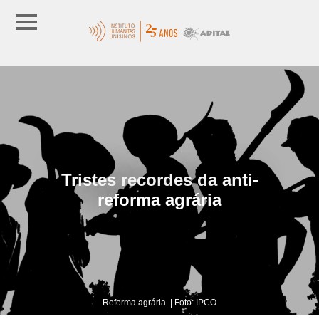
Tristes recordes da anti-
reforma agrária
Reforma agrária. | Foto: IPCO