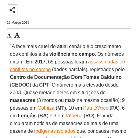
share
16 Março 2018
"A face mais cruel do atual cenário é o crescimento
dos conflitos e da
violência no campo
. Os números
gritam. Em
2017
, 65 pessoas foram
assassinadas em
conflitos no campo
(dados parciais), registrados pelo
Centro de Documentação Dom Tomás Balduino
(
CEDOC
) da
CPT
. O número mais elevado desde
2003. Quase metade deles em situações de
massacres
(3 mortos ou mais na mesma ocasião): 9
pessoas em
Colniza
(
MT
), 10 em
Pau D’Arco
(
PA
), 6
em
Lençóis
(
BA
) e 3 em
Vilhena
(
RO
). E ainda
circularam notícias de massacres de mais de uma
dezena de
indígenas isolados
que, por causa mesmo