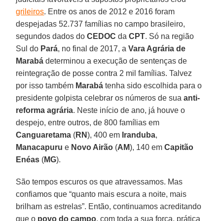
grileiros
. Entre os anos de 2012 e 2016 foram
despejadas 52.737 famílias no campo brasileiro,
segundos dados do
CEDOC
da
CPT
. Só na região
Sul do
Pará
, no final de 2017, a
Vara Agrária de
Marabá
determinou a execução de sentenças de
reintegração de posse contra 2 mil famílias. Talvez
por isso também
Marabá
tenha sido escolhida para o
presidente golpista celebrar os números de sua
anti-
reforma agrária
. Neste início de ano, já houve o
despejo, entre outros, de 800 famílias em
Canguaretama
(
RN
), 400 em
Iranduba
,
Manacapuru
e
Novo Airão
(
AM
), 140 em
Capitão
Enéas
(
MG
).
São tempos escuros os que atravessamos. Mas
confiamos que “quanto mais escura a noite, mais
brilham as estrelas”. Então, continuamos acreditando
que o
povo do campo
, com toda a sua força, prática