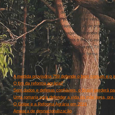
O órgão classifica de inconstitucional também o trecho q
dinheiro para os proprietários de imóveis rurais desaprop
reforma agrária. “Na aquisição por compra e venda ou na 
imóveis rurais destinados à implementação de projetos i
Nacional de Reforma Agrária, o pagamento poderá ser feit
estabelecida em regulamento”, afirma o trecho escrito pe
essas indenizações só poderiam ser feitas em Títulos da 
resgatáveis apenas em parcelas anuais de forma escalon
Leia mais
A medida provisória 759 defende o bem comum e o i
O fim da reforma agrária?
Sem dados e defesas confiáveis, o Brasil perderá part
Uma romaria para defender a vida da mãe terra, ora 
O Golpe e a Reforma Agrária em 2016
Ameaça de desnacionalização