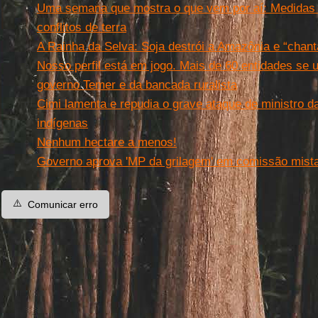
Uma semana que mostra o que vem por aí: Medidas ru
conflitos de terra
A Rainha da Selva: Soja destrói a Amazônia e “chant
Nosso perfil está em jogo. Mais de 60 entidades se
governo Temer e da bancada ruralista
Cimi lamenta e repudia o grave ataque de ministro d
indígenas
Nenhum hectare a menos!
Governo aprova 'MP da grilagem' em comissão mist
⚠️
Comunicar erro