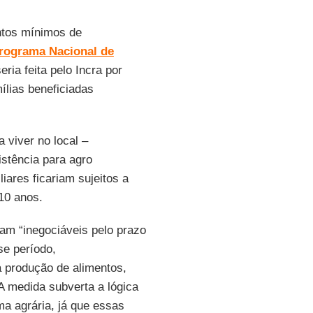
ntos mínimos de
rograma Nacional de
ia feita pelo Incra por
ílias beneficiadas
viver no local –
stência para agro
iares ficariam sujeitos a
10 anos.
iam “inegociáveis pelo prazo
se período,
 produção de alimentos,
A medida subverta a lógica
ma agrária, já que essas