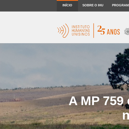
INÍCIO
SOBRE O IHU
PROGRAM
A MP 759 
n