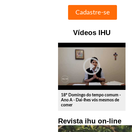
Vídeos IHU
play_circle_outline
18º Domingo do tempo comum -
Ano A - Dai-lhes vós mesmos de
comer
Revista ihu on-line