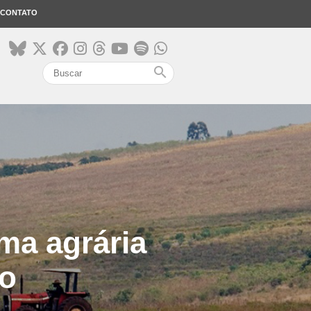
CONTATO
search
ma agrária
io