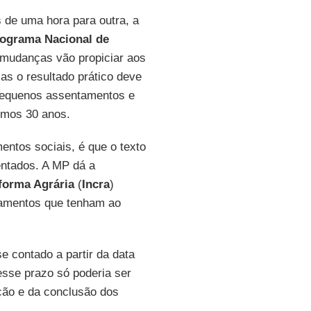
 de uma hora para outra, a
ograma Nacional de
s mudanças vão propiciar aos
Mas o resultado prático deve
 pequenos assentamentos e
timos 30 anos.
entos sociais, é que o texto
ntados. A MP dá a
eforma Agrária
(
Incra
)
ntamentos que tenham ao
e contado a partir da data
 esse prazo só poderia ser
ação e da conclusão dos