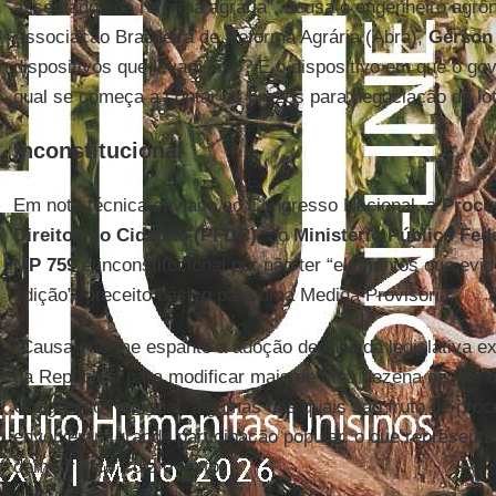
assentados da reforma agrária”, acusa o engenheiro agrô
Associação Brasileira de Reforma Agrária (Abra),
Gérson 
dispositivos que levam isso? É o dispositivo em que o g
qual se começa a contar os prazos para negociação do lot
Inconstitucional
Em nota técnica enviado ao Congresso Nacional, a
Procu
Direitos do Cidadão (PFDC)
, do
Ministério Público Fed
MP 759
é inconstitucional por não ter “elementos que evi
edição”, preceito básico para uma Medida Provisória.
“Causa enorme espanto a adoção de medida legislativa ext
da República para modificar mais de uma dezena de leis o
Congresso Nacional, algumas das quais são fruto de proce
envolveram grande participação popular, o que representa
democrático”, diz o texto.