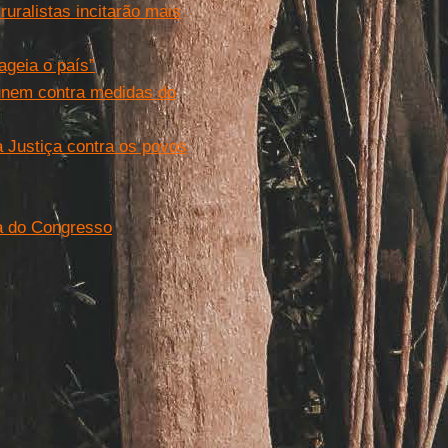
ralistas incitarão mais
ageia o país”
 unem contra medidas do
a Justiça contra os povos
a do Congresso