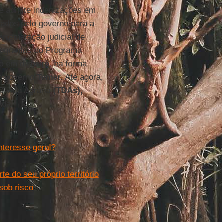
ue admite indenizações em
riados pelo governo para a
arrematação judicial de
ntegrantes do Programa
o em dinheiro, na forma
lo governo
Temer.
Até agora,
Dívida Agrária
(TDAs),
ada.
nteresse geral?
e do seu próprio território
sob risco