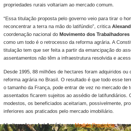
propriedades rurais voltariam ao mercado comum.
“Essa titulação proposta pelo governo veio para tirar o 
reconcentrar a terra na mão do latifúndio”, critica
Alexand
coordenação nacional do
Movimento dos Trabalhadores
como um todo é o retrocesso da reforma agrária. A Consti
titulação tem que ser feita a partir da emancipação do a
assentamentos não têm a infraestrutura resolvida e acesso
Desde 1995, 88 milhões de hectares foram adquiridos ou 
reforma agrária no Brasil. O resultado é que todo esse terr
o tamanho da França, pode entrar de vez no mercado de t
assentados ficarem sujeitos ao assédio de latifundiários
modestos, os beneficiados aceitariam, possivelmente, pr
inferiores aos praticados pelo mercado imobiliário.
“A alteração na
Lei Agrária
, por
Medida Provisória
, tem u