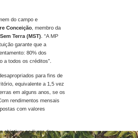
homem do campo e
re Conceição
, membro da
 Sem Terra (MST)
. “A MP
tuição garante que a
ssentamento: 80% dos
 a todos os créditos”.
desapropriados para fins de
itório, equivalente a 1,5 vez
erras em alguns anos, se os
. Com rendimentos mensais
opostas com valores
m objetivo: se livrar dos