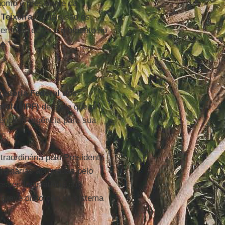
nomo e presidente da
Teixeira
. “Quais são os
overno antecipa o momento no
e.”
radoria Federal dos
eral (MPF)
defende que a
denciem urgência para sua
raordinária pelo Presidente
rdinárias aprovadas pelo
ssos legislativos que
 grave distorção do sistema