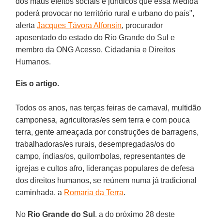
dos maus efeitos sociais e jurídicos que essa Medida
poderá provocar no território rural e urbano do país",
alerta
Jacques Távora Alfonsin
, procurador
aposentado do estado do Rio Grande do Sul e
membro da ONG Acesso, Cidadania e Direitos
Humanos.
Eis o artigo.
Todos os anos, nas terças feiras de carnaval, multidão
camponesa, agricultoras/es sem terra e com pouca
terra, gente ameaçada por construções de barragens,
trabalhadoras/es rurais, desempregadas/os do
campo, índias/os, quilombolas, representantes de
igrejas e cultos afro, lideranças populares de defesa
dos direitos humanos, se reúnem numa já tradicional
caminhada, a
Romaria da Terra
.
No
Rio Grande do Sul
, a do próximo 28 deste