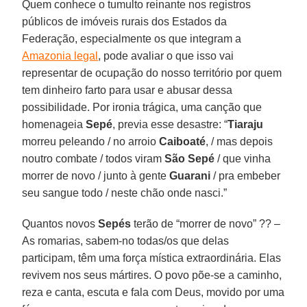
Quem conhece o tumulto reinante nos registros
públicos de imóveis rurais dos Estados da
Federação, especialmente os que integram a
Amazonia legal
, pode avaliar o que isso vai
representar de ocupação do nosso território por quem
tem dinheiro farto para usar e abusar dessa
possibilidade. Por ironia trágica, uma canção que
homenageia
Sepé
, previa esse desastre: “
Tiaraju
morreu peleando / no arroio
Caiboaté
, / mas depois
noutro combate / todos viram
São Sepé
/ que vinha
morrer de novo / junto à gente
Guarani
/ pra embeber
seu sangue todo / neste chão onde nasci.”
Quantos novos
Sepés
terão de “morrer de novo” ?? –
As romarias, sabem-no todas/os que delas
participam, têm uma força mística extraordinária. Elas
revivem nos seus mártires. O povo põe-se a caminho,
reza e canta, escuta e fala com Deus, movido por uma