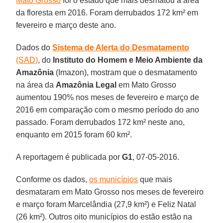
Mato Grosso
foi o estado que mais desmatou a área
da floresta em 2016. Foram derrubados 172 km² em
fevereiro e março deste ano.
Dados do
Sistema de Alerta do Desmatamento
(SAD)
, do
Instituto do Homem e Meio Ambiente da
Amazônia
(Imazon), mostram que o desmatamento
na área da
Amazônia Legal
em Mato Grosso
aumentou 190% nos meses de fevereiro e março de
2016 em comparação com o mesmo período do ano
passado. Foram derrubados 172 km² neste ano,
enquanto em 2015 foram 60 km².
A reportagem é publicada por
G1
, 07-05-2016.
Conforme os dados,
os municípios
que mais
desmataram em Mato Grosso nos meses de fevereiro
e março foram Marcelândia (27,9 km²) e Feliz Natal
(26 km²). Outros oito municípios do estão estão na