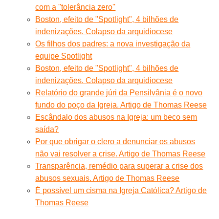
com a ''tolerância zero''
Boston, efeito de "Spotlight", 4 bilhões de
indenizações. Colapso da arquidiocese
Os filhos dos padres: a nova investigação da
equipe Spotlight
Boston, efeito de "Spotlight", 4 bilhões de
indenizações. Colapso da arquidiocese
Relatório do grande júri da Pensilvânia é o novo
fundo do poço da Igreja. Artigo de Thomas Reese
Escândalo dos abusos na Igreja: um beco sem
saída?
Por que obrigar o clero a denunciar os abusos
não vai resolver a crise. Artigo de Thomas Reese
Transparência, remédio para superar a crise dos
abusos sexuais. Artigo de Thomas Reese
É possível um cisma na Igreja Católica? Artigo de
Thomas Reese