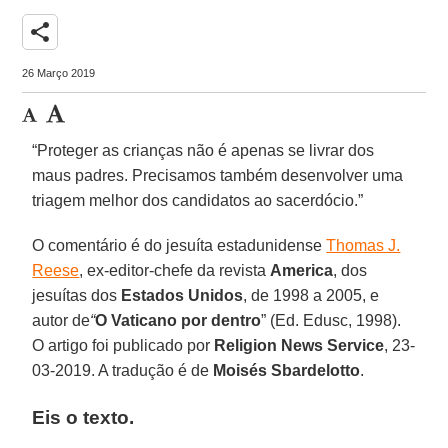
share
26 Março 2019
“Proteger as crianças não é apenas se livrar dos
maus padres. Precisamos também desenvolver uma
triagem melhor dos candidatos ao sacerdócio.”
O comentário é do jesuíta estadunidense
Thomas J.
Reese
, ex-editor-chefe da revista
America
, dos
jesuítas dos
Estados Unidos
, de 1998 a 2005, e
autor de
“
O Vaticano por dentro
” (Ed. Edusc, 1998).
O artigo foi publicado por
Religion News Service
, 23-
03-2019. A tradução é de
Moisés Sbardelotto
.
Eis o texto.