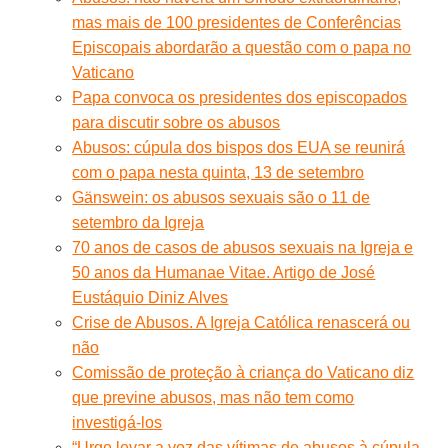
mas mais de 100 presidentes de Conferências
Episcopais abordarão a questão com o papa no
Vaticano
Papa convoca os presidentes dos episcopados
para discutir sobre os abusos
Abusos: cúpula dos bispos dos EUA se reunirá
com o papa nesta quinta, 13 de setembro
Gänswein: os abusos sexuais são o 11 de
setembro da Igreja
70 anos de casos de abusos sexuais na Igreja e
50 anos da Humanae Vitae. Artigo de José
Eustáquio Diniz Alves
Crise de Abusos. A Igreja Católica renascerá ou
não
Comissão de proteção à criança do Vaticano diz
que previne abusos, mas não tem como
investigá-los
“Urge levar a voz das vítimas de abusos à cúpula