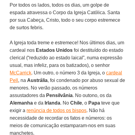
Por todos os lados, todos os dias, um golpe de
espada atravessa o Corpo da Igreja Católica. Santa
por sua Cabeça, Cristo, todo o seu corpo estremece
de surtos febris.
A Igreja toda treme e estremece! Nos últimos dias, um
cardeal nos
Estados Unidos
foi destituído do estado
clerical (“reduzido ao estado laical”, numa expressão
usual, mas infeliz, para os batizados), o senhor
McCarrick
. Um outro, o número 3 da Igreja, o
cardeal
Pell
, na
Austrália
, foi condenado por abuso sexual de
menores. No verão passado, os números
assustadores da
Pensilvânia
. No outono, os da
Alemanha
e da
Irlanda
. No
Chile
, o
Papa
teve que
exigir a
renúncia de todos os bispos
. Não há
necessidade de recordar os fatos e números: os
meios de comunicação estamparam-nos em suas
manchetes.