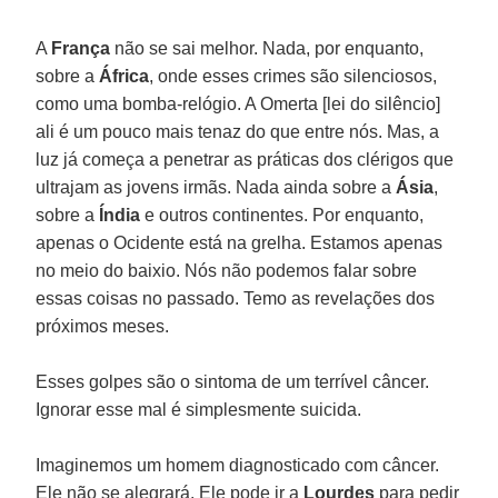
A
França
não se sai melhor. Nada, por enquanto,
sobre a
África
, onde esses crimes são silenciosos,
como uma bomba-relógio. A Omerta [lei do silêncio]
ali é um pouco mais tenaz do que entre nós. Mas, a
luz já começa a penetrar as práticas dos clérigos que
ultrajam as jovens irmãs. Nada ainda sobre a
Ásia
,
sobre a
Índia
e outros continentes. Por enquanto,
apenas o Ocidente está na grelha. Estamos apenas
no meio do baixio. Nós não podemos falar sobre
essas coisas no passado. Temo as revelações dos
próximos meses.
Esses golpes são o sintoma de um terrível câncer.
Ignorar esse mal é simplesmente suicida.
Imaginemos um homem diagnosticado com câncer.
Ele não se alegrará. Ele pode ir a
Lourdes
para pedir