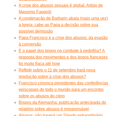
A crise dos abusos sexuais é global. Artigo de
Massimo Faggioli
A condenação de Barbarin abala (mais uma vez)
a Igreja: cabe ao Papa a decisão sobre sua
possível demissão
Papa Francisco e a crise dos abusos: da evasão
à conversão
E o papel dos leigos no combate à pedofilia? A
resposta dos movimentos e dos leigos franceses
foi muito fraca até hoje
Refletir sobre o 11 de setembro trará nova
resolução sobre a crise dos abusos?
Francisco convoca presidentes das conferências
episcopais de todo o mundo para um encontro
sobre os abusos do clero
Bispos da Alemanha: publicação antecipada do
relatório sobre abusos é irresponsável
Abusos: não haverá um Sínodo extraordinário,