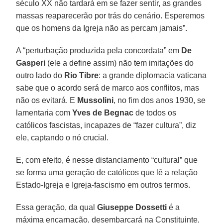
século XX não tardará em se fazer sentir, as grandes
massas reaparecerão por trás do cenário. Esperemos
que os homens da Igreja não as percam jamais”.
A “perturbação produzida pela concordata” em
De
Gasperi
(ele a define assim) não tem imitações do
outro lado do
Rio Tibre
: a grande diplomacia vaticana
sabe que o acordo será de marco aos conflitos, mas
não os evitará. E
Mussolini
, no fim dos anos 1930, se
lamentaria com
Yves de Begnac
de todos os
católicos fascistas, incapazes de “fazer cultura”, diz
ele, captando o nó crucial.
E, com efeito, é nesse distanciamento “cultural” que
se forma uma geração de católicos que lê a relação
Estado-Igreja e Igreja-fascismo em outros termos.
Essa geração, da qual
Giuseppe Dossetti
é a
máxima encarnação, desembarcará na Constituinte,