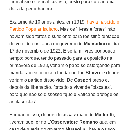
triunfalismo clerical-fascista, posto para coroar uma
década perturbadora.
Exatamente 10 anos antes, em 1919,
havia nascido o
Partido Popular Italiano
. Mas os “livres e fortes” não
haviam sido fortes o suficiente para resistir à tentação
do voto de confiança no governo de
Mussolini
no dia
17 de novembro de 1922. E seriam livres por pouco
tempo: porque, tendo passado para a oposição na
primavera de 1923, veriam o papa se esforçando para
mandar ao exílio o seu fundador,
Pe. Sturzo
, e depois
veriam o partido dissolvido,
De Gasperi
preso e,
depois da libertação, forçado a viver de “biscates”,
para que não se dissesse “que o Vaticano protege os
antifascistas”.
Enquanto isso, depois do assassinato de
Matteotti
,
tiveram que ler no
L’Osservatore Romano
que, em
caso de queda do governo
Mussolini
, havia o risco