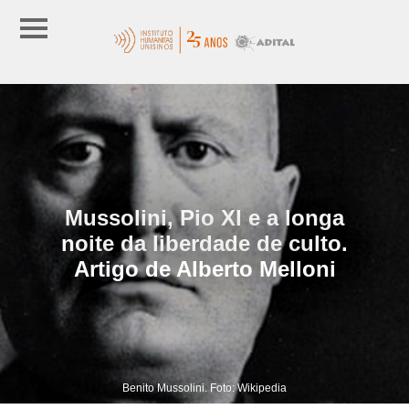
Mussolini, Pio XI e a longa
noite da liberdade de culto.
Artigo de Alberto Melloni
Benito Mussolini. Foto: Wikipedia