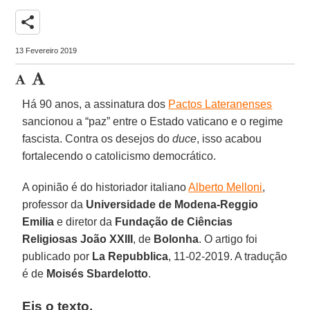
share
13 Fevereiro 2019
Há 90 anos, a assinatura dos
Pactos Lateranenses
sancionou a “paz” entre o Estado vaticano e o regime
fascista. Contra os desejos do
duce
, isso acabou
fortalecendo o catolicismo democrático.
A opinião é do historiador italiano
Alberto Melloni
,
professor da
Universidade de Modena-Reggio
Emilia
e diretor da
Fundação de Ciências
Religiosas João XXIII
, de
Bolonha
. O artigo foi
publicado por
La Repubblica
, 11-02-2019. A tradução
é de
Moisés Sbardelotto
.
Eis o texto.