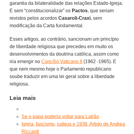
garantia da bilateralidade das relações Estado-Igreja.
E sem “constitucionalizar” os
Pactos
, que seriam
revistos pelos acordos
Casaroli-Craxi
, sem
modificação da Carta fundamental.
Esses artigos, ao contrário, sancionam um princípio
de liberdade religiosa que precedeu em muito os
desenvolvimentos da doutrina católica, assim como
iria emergir no
Concílio Vaticano II
(1962 -1965). E
que nem mesmo hoje o Parlamento republicano
soube traduzir em uma lei geral sobre a liberdade
religiosa.
Leia mais
Se o papa poderia voltar para Latrão
Igreja, fascismo, judeus e 1938. Artigo de Andrea
Riccardi