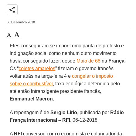
share
06 Dezembro 2018
Eles conseguiram se impor como pauta de protesto e
indignação social como nenhum outro movimento
havia conseguido fazer, desde
Maio de 68
na
França
.
Os “
coletes amarelos
” fizeram o governo francês
voltar atrás na terça-feira 4 e
congelar o imposto
sobre o combustível
, taxa ecológica defendida pelo
até então intransigente presidente francês,
Emmanuel Macron
.
A reportagem é de
Sergio Lirio
, publicada por
Rádio
França Internacional – RFI
, 06-12-2018.
A
RFI
conversou com o economista e cofundador da