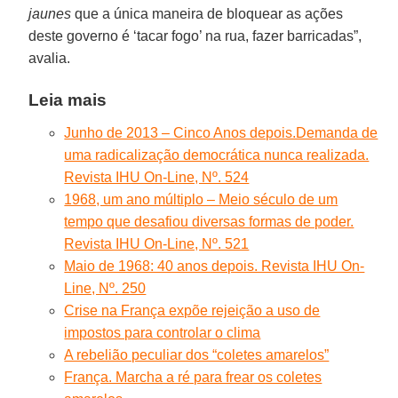
jaunes
que a única maneira de bloquear as ações
deste governo é ‘tacar fogo’ na rua, fazer barricadas”,
avalia.
Leia mais
Junho de 2013 – Cinco Anos depois.Demanda de
uma radicalização democrática nunca realizada.
Revista IHU On-Line, Nº. 524
1968, um ano múltiplo – Meio século de um
tempo que desafiou diversas formas de poder.
Revista IHU On-Line, Nº. 521
Maio de 1968: 40 anos depois. Revista IHU On-
Line, Nº. 250
Crise na França expõe rejeição a uso de
impostos para controlar o clima
A rebelião peculiar dos “coletes amarelos”
França. Marcha a ré para frear os coletes