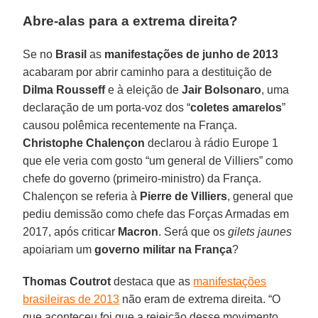
Abre-alas para a extrema direita?
Se no
Brasil
as
manifestações de junho de 2013
acabaram por abrir caminho para a destituição de
Dilma Rousseff
e à eleição de
Jair Bolsonaro
, uma
declaração de um porta-voz dos “
coletes amarelos
”
causou polêmica recentemente na França.
Christophe Chalençon
declarou à rádio Europe 1
que ele veria com gosto “um general de Villiers” como
chefe do governo (primeiro-ministro) da França.
Chalençon se referia à
Pierre de Villiers
, general que
pediu demissão como chefe das Forças Armadas em
2017, após criticar
Macron
. Será que os
gilets jaunes
apoiariam um
governo militar na França
?
Thomas Coutrot
destaca que as
manifestações
brasileiras de 2013
não eram de extrema direita. “O
que aconteceu foi que a rejeição desse movimento