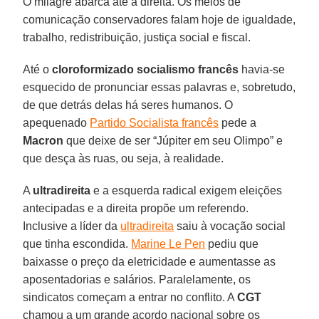
O milagre abarca até a direita. Os meios de
comunicação conservadores falam hoje de igualdade,
trabalho, redistribuição, justiça social e fiscal.
Até o
cloroformizado socialismo francês
havia-se
esquecido de pronunciar essas palavras e, sobretudo,
de que detrás delas há seres humanos. O
apequenado
Partido Socialista francês
pede a
Macron
que deixe de ser “Júpiter em seu Olimpo” e
que desça às ruas, ou seja, à realidade.
A
ultradireita
e a esquerda radical exigem eleições
antecipadas e a direita propõe um referendo.
Inclusive a líder da
ultradireita
saiu à vocação social
que tinha escondida.
Marine Le Pen
pediu que
baixasse o preço da eletricidade e aumentasse as
aposentadorias e salários. Paralelamente, os
sindicatos começam a entrar no conflito. A
CGT
chamou a um grande acordo nacional sobre os