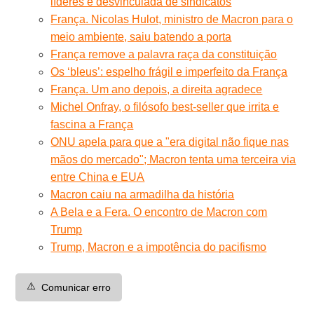
líderes e desvinculada de sindicatos
França. Nicolas Hulot, ministro de Macron para o
meio ambiente, saiu batendo a porta
França remove a palavra raça da constituição
Os ‘bleus’: espelho frágil e imperfeito da França
França. Um ano depois, a direita agradece
Michel Onfray, o filósofo best-seller que irrita e
fascina a França
ONU apela para que a "era digital não fique nas
mãos do mercado"; Macron tenta uma terceira via
entre China e EUA
Macron caiu na armadilha da história
A Bela e a Fera. O encontro de Macron com
Trump
Trump, Macron e a impotência do pacifismo
⚠️
Comunicar erro