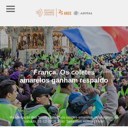
França. Os coletes
amarelos ganham respaldo
Manifestação dos "gilets jaunes", os coletes-amarelos, em Avignon, no
sábado, 01-12-2018. Foto: Sébastien Huette | Flickr