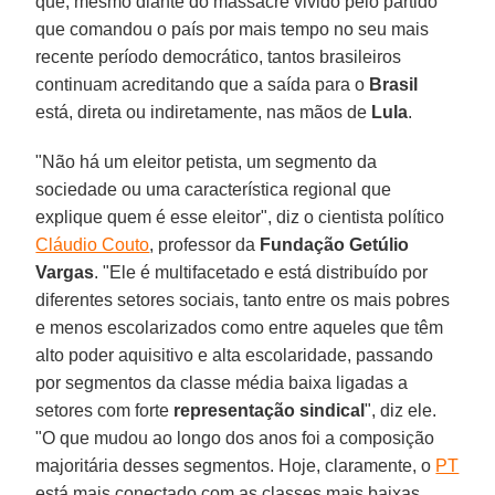
que, mesmo diante do massacre vivido pelo partido
que comandou o país por mais tempo no seu mais
recente período democrático, tantos brasileiros
continuam acreditando que a saída para o
Brasil
está, direta ou indiretamente, nas mãos de
Lula
.
"Não há um eleitor petista, um segmento da
sociedade ou uma característica regional que
explique quem é esse eleitor", diz o cientista político
Cláudio Couto
, professor da
Fundação Getúlio
Vargas
. "Ele é multifacetado e está distribuído por
diferentes setores sociais, tanto entre os mais pobres
e menos escolarizados como entre aqueles que têm
alto poder aquisitivo e alta escolaridade, passando
por segmentos da classe média baixa ligadas a
setores com forte
representação sindical
", diz ele.
"O que mudou ao longo dos anos foi a composição
majoritária desses segmentos. Hoje, claramente, o
PT
está mais conectado com as classes mais baixas,