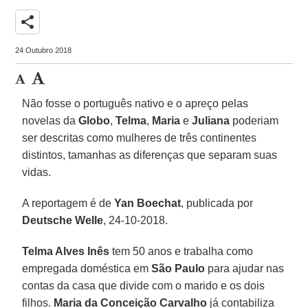
share
24 Outubro 2018
Não fosse o português nativo e o apreço pelas
novelas da
Globo
,
Telma
,
Maria
e
Juliana
poderiam
ser descritas como mulheres de três continentes
distintos, tamanhas as diferenças que separam suas
vidas.
A reportagem é de
Yan Boechat
, publicada por
Deutsche Welle
, 24-10-2018.
Telma Alves Inês
tem 50 anos e trabalha como
empregada doméstica em
São Paulo
para ajudar nas
contas da casa que divide com o marido e os dois
filhos.
Maria da Conceição Carvalho
já contabiliza