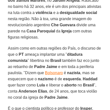
dos Santos Mártires
, no
Jardim Ângela
. Radicado
no bairro há 32 anos, ele é um dos principais ativistas
na luta contra a
violência
e a
desigualdade social
nesta região. Não à toa, uma grande imagem do
revolucionário argentino
Che Guevara
divide uma
parede na
Casa Paroquial
da
Igreja
com outras
figuras religiosas.
Assim como em outras regiões do País, o discurso de
que o
PT
ameaça implantar uma "
ditadura
comunista
" libertina no
Brasil
também faz eco junto
ao rebanho de
Padre Jaime
e em toda a periferia
paulista. "Dizem que
Bolsonaro
é
nazista
, mas se
esquecem que o
nazismo
é de
esquerda
.
Haddad
quer fazer como
Lula
e liberar o
aborto
no
Brasil
",
conta
Anderson Elias
, de 24 anos, que toca violão
no coral da igreja de
Padre Jaime
.
É o que o cientista político e professor do
Insper
,