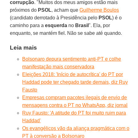
corrupção
. "Muitos dos meus amigos estão mais
próximos do
PSOL
, acham que
Guilherme Boulos
(candidato derrotado à Presidência pelo
PSOL
) é o
caminho para a
esquerda
no
Brasil
". Ela, por
enquanto, se mantém fiel. Não se sabe até quando.
Leia mais
Bolsonaro depura sentimento anti-PT e colhe
manifestação mais conservadora
Eleições 2018: 'Início de autocrítica' do PT por
Haddad pode ter chegado tarde demais, diz Ruy
Fausto
Empresas compram pacotes ilegais de envio de
mensagens contra o PT no WhatsApp, diz jornal
Ruy Fausto: 'A atitude do PT foi muito ruim para
Haddad'
Os evangélicos vão da aliança pragmática com o
PT à conversão a Bolsonaro