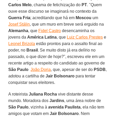
Carlos Melo
, chama de fetichização do
PT
. "Quem
ouve esse discurso se imaginará no contexto da
Guerra Fria
; acreditando que há em
Moscou
um
Josef Stálin
, que um muro em breve será erguido na
Alemanha
, que
Fidel Castro
desencaminha os
jovens da
América Latina
, que
Luiz Carlos Prestes
e
Leonel Brizola
estão prontos para o assalto final ao
poder, no
Brasil
. Se muito disto já era delírio no
passado, o que dizer de hoje?", escreveu ele em um
recente artigo a respeito do candidato ao governo de
São Paulo
João Doria
, que, apesar de ser do
PSDB
,
adotou a cartilha de
Jair Bolsonaro
para tentar
conquistar seus eleitores.
A roteirista
Juliana Rocha
vive distante desse
mundo. Moradora dos
Jardins
, uma área nobre de
São Paulo
, vizinha à
avenida Paulista
, ela não tem
amigos que votam em
Jair Bolsonaro
. Nem