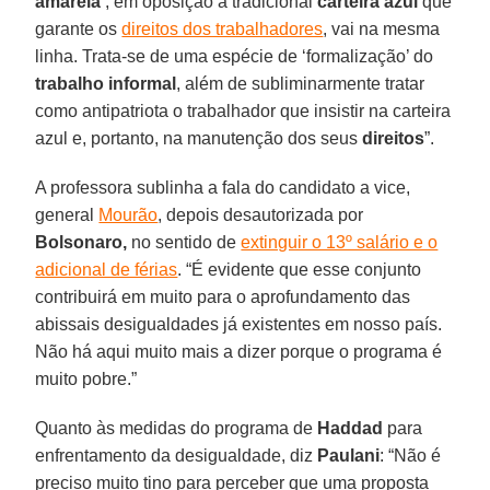
amarela’
, em oposição à tradicional
carteira azul
que
garante os
direitos dos trabalhadores
, vai na mesma
linha. Trata-se de uma espécie de ‘formalização’ do
trabalho informal
, além de subliminarmente tratar
como antipatriota o trabalhador que insistir na carteira
azul e, portanto, na manutenção dos seus
direitos
”.
A professora sublinha a fala do candidato a vice,
general
Mourão
, depois desautorizada por
Bolsonaro,
no sentido de
extinguir o 13º salário e o
adicional de férias
. “É evidente que esse conjunto
contribuirá em muito para o aprofundamento das
abissais desigualdades já existentes em nosso país.
Não há aqui muito mais a dizer porque o programa é
muito pobre.”
Quanto às medidas do programa de
Haddad
para
enfrentamento da desigualdade, diz
Paulani
: “Não é
preciso muito tino para perceber que uma proposta