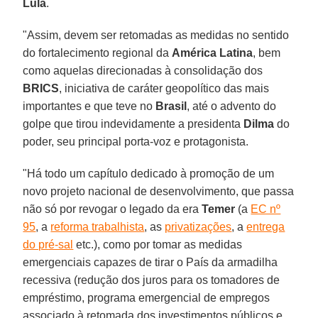
Lula
.
"Assim, devem ser retomadas as medidas no sentido
do fortalecimento regional da
América Latina
, bem
como aquelas direcionadas à consolidação dos
BRICS
, iniciativa de caráter geopolítico das mais
importantes e que teve no
Brasil
, até o advento do
golpe que tirou indevidamente a presidenta
Dilma
do
poder, seu principal porta-voz e protagonista.
"Há todo um capítulo dedicado à promoção de um
novo projeto nacional de desenvolvimento, que passa
não só por revogar o legado da era
Temer
(a
EC nº
95
, a
reforma trabalhista
, as
privatizações
, a
entrega
do pré-sal
etc.), como por tomar as medidas
emergenciais capazes de tirar o País da armadilha
recessiva (redução dos juros para os tomadores de
empréstimo, programa emergencial de empregos
associado à retomada dos investimentos públicos e