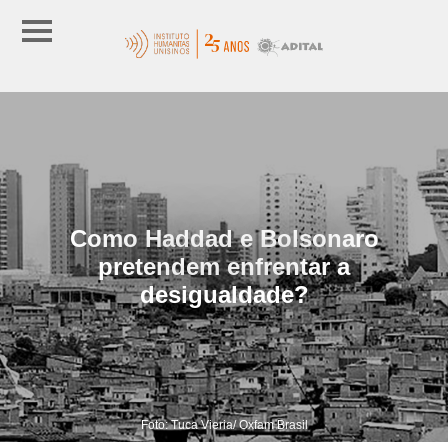
Como Haddad e Bolsonaro
pretendem enfrentar a
desigualdade?
Foto: Tuca Vieria/ Oxfam Brasil