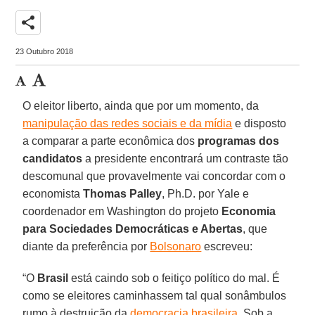
share
23 Outubro 2018
O eleitor liberto, ainda que por um momento, da
manipulação das redes sociais e da mídia
e disposto
a comparar a parte econômica dos
programas dos
candidatos
a presidente encontrará um contraste tão
descomunal que provavelmente vai concordar com o
economista
Thomas Palley
, Ph.D. por Yale e
coordenador em Washington do projeto
Economia
para Sociedades Democráticas e Abertas
, que
diante da preferência por
Bolsonaro
escreveu:
“O
Brasil
está caindo sob o feitiço político do mal. É
como se eleitores caminhassem tal qual sonâmbulos
rumo à destruição da
democracia brasileira
. Sob a