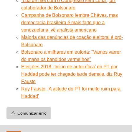
“Lua de mel com o Congresso será curta”, diz
colaborador de Bolsonaro
Campanha de Bolsonaro lembra Chávez, mas
democracia brasileira é mais forte que a
venezuelana, vê analista americano
Maioria das denúncias de coação eleitoral é pró-
Bolsonaro
Bolsonaro a milhares em euforia: "Vamos varrer
do mapa os bandidos vermelhos"
Eleições 2018: 'Início de autocrítica' do PT por
Haddad pode ter chegado tarde demais, diz Ruy
Fausto
Ruy Fausto: 'A atitude do PT foi muito ruim para
Haddad'
⚠️
Comunicar erro