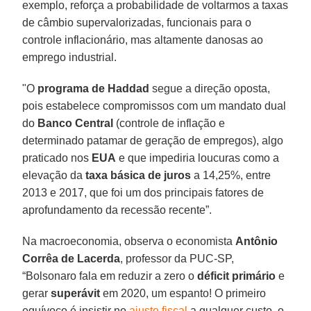
exemplo, reforça a probabilidade de voltarmos a taxas
de câmbio supervalorizadas, funcionais para o
controle inflacionário, mas altamente danosas ao
emprego industrial.
"O
programa de Haddad
segue a direção oposta,
pois estabelece compromissos com um mandato dual
do
Banco Central
(controle de inflação e
determinado patamar de geração de empregos), algo
praticado nos
EUA
e que impediria loucuras como a
elevação da
taxa básica de juros
a 14,25%, entre
2013 e 2017, que foi um dos principais fatores de
aprofundamento da recessão recente”.
Na macroeconomia, observa o economista
Antônio
Corrêa de Lacerda
, professor da PUC-SP,
“Bolsonaro fala em reduzir a zero o
déficit primário
e
gerar
superávit
em 2020, um espanto! O primeiro
equívoco é insistir no
ajuste fiscal
a qualquer custo, o