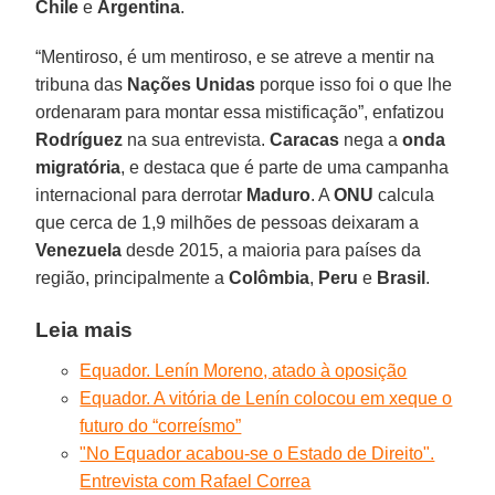
Chile
e
Argentina
.
“Mentiroso, é um mentiroso, e se atreve a mentir na
tribuna das
Nações Unidas
porque isso foi o que lhe
ordenaram para montar essa mistificação”, enfatizou
Rodríguez
na sua entrevista.
Caracas
nega a
onda
migratória
, e destaca que é parte de uma campanha
internacional para derrotar
Maduro
. A
ONU
calcula
que cerca de 1,9 milhões de pessoas deixaram a
Venezuela
desde 2015, a maioria para países da
região, principalmente a
Colômbia
,
Peru
e
Brasil
.
Leia mais
Equador. Lenín Moreno, atado à oposição
Equador. A vitória de Lenín colocou em xeque o
futuro do “correísmo”
"No Equador acabou-se o Estado de Direito".
Entrevista com Rafael Correa