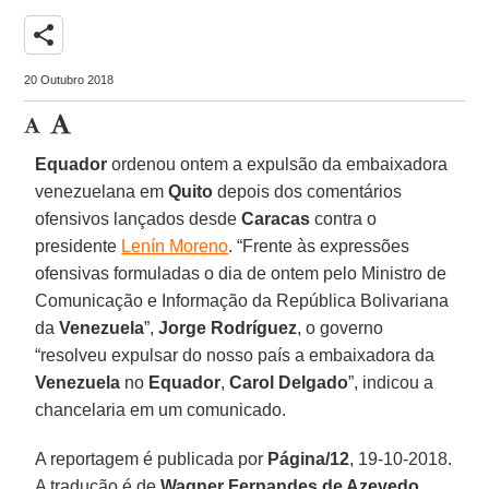
share
20 Outubro 2018
Equador
ordenou ontem a expulsão da embaixadora
venezuelana em
Quito
depois dos comentários
ofensivos lançados desde
Caracas
contra o
presidente
Lenín Moreno
. “Frente às expressões
ofensivas formuladas o dia de ontem pelo Ministro de
Comunicação e Informação da República Bolivariana
da
Venezuela
”,
Jorge Rodríguez
, o governo
“resolveu expulsar do nosso país a embaixadora da
Venezuela
no
Equador
,
Carol Delgado
”, indicou a
chancelaria em um comunicado.
A reportagem é publicada por
Página/12
, 19-10-2018.
A tradução é de
Wagner Fernandes de Azevedo
.