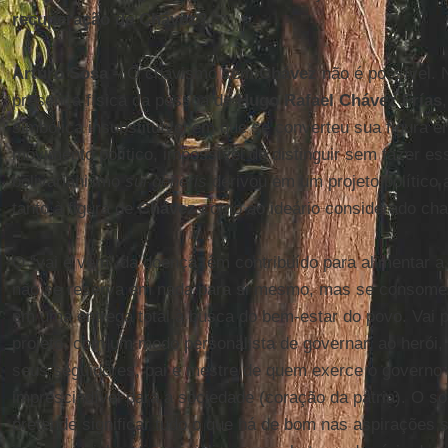
recuperação de Chávez?
Arturo Sosa
– O chavismo sem
Chávez
não é possível. 
presença física da pessoa de
Hugo Rafael Chávez Frías
simbólica insubstituível em que se converteu sua figura
movimento político, impossível de distinguir sem fazer e
bolivarianismo
sui generis
derivou em um projeto político 
tanto à figura de
Chávez
como ao ideário considerado cha
O “vai e vem” da doença têm contribuído para alimentar a 
não se reserva em nada para si mesmo, mas se consome a
em uma entrega total à busca do bem-estar do povo. Vai 
projeto, com um modo personalista de governar, ao herói, m
seus seguidores, pai e mestre de quem exerce o governo
imprescindível para a sociedade (coração da pátria). O s
pretende significar tudo o que há de bom nas aspirações s