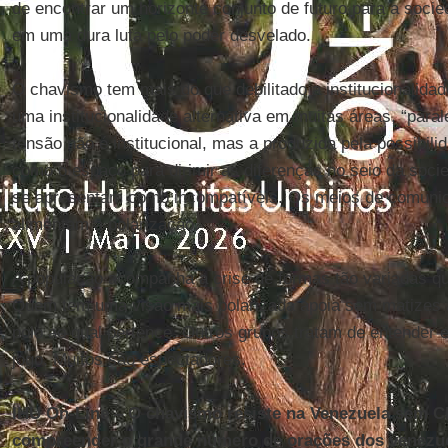
de encontrar um horizonte conjunto de futuro para a socie
em uma dura luta pelo poder desvelado.
O chavismo tem mais do que debilitado a institucionalida
uma institucionalidade alternativa em muitas áreas, “parale
tensão não é institucional, mas a produzida pela possibilid
como o espaço para dirimir as diferenças no seio da soci
se apresentam como incompatíveis. Os meios de comunic
alimentam a polarização.
A população acompanha a crise de formas tão variadas q
Quem tem uma visão mais polarizada apoia sem matizes a
polo ao qual pertence. Outros grupos tratam de entender 
jogo. Muitos são espectadores.
IHU On-Line – O chavismo resiste na Venezuela sem
compreender o grande número de orações dos venezue