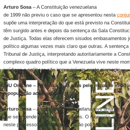
Arturo Sosa
– A Constituição venezuelana
de 1999 não previu o caso que se apresentou nesta
conju
supõe uma interpretação do que está previsto na Constitui
têm surgido antes e depois da sentença da Sala Constituc
de Justiça. Todas elas oferecem sisudos embasamentos j
político algumas vezes mais claro que outras. A sentença
Tribunal de Justiça, interpretando autoritariamente a Const
complexo quadro político que a Venezuela vive neste mo
jurídicas e políticas são imprevisíveis neste momento.
IHU On-Line – Há tensão nas ruas pelo impasse insti
a população acompanha a crise?
Arturo Sosa
– A sociedade venezuelana vive uma crise pr
que se estende por mais de 20 anos. O momento atual é
neste processo. A aguda polarização política coloca estrei