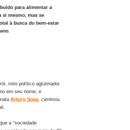
buído para alimentar a
ra si mesmo, mas se
otal à busca do bem-estar
lano.
i, mito político aglutinador
rno em seu nome, e
inala
Arturo Sosa
, cientista
il.
que a “sociedade