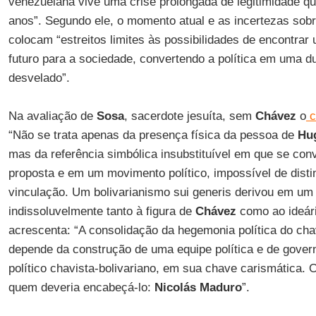
venezuelana vive uma crise prolongada de legitimidade q
anos”. Segundo ele, o momento atual e as incertezas sobre
colocam “estreitos limites às possibilidades de encontrar
futuro para a sociedade, convertendo a política em uma du
desvelado”.
Na avaliação de
Sosa
, sacerdote jesuíta, sem
Chávez
o
c
“Não se trata apenas da presença física da pessoa de
Hug
mas da referência simbólica insubstituível em que se con
proposta e em um movimento político, impossível de disti
vinculação. Um bolivarianismo sui generis derivou em um 
indissoluvelmente tanto à figura de
Chávez
como ao ideár
acrescenta: “A consolidação da hegemonia política do ch
depende da construção de uma equipe política e de gover
político chavista-bolivariano, em sua chave carismática. O
quem deveria encabeçá-lo:
Nicolás Maduro
”.