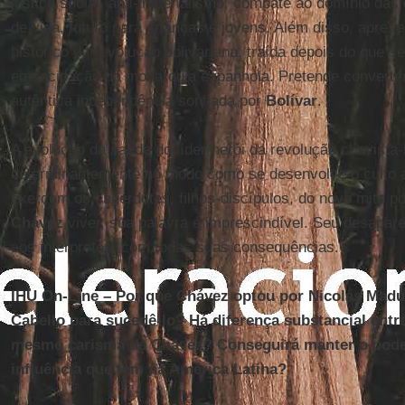
justiça social, anti-imperialismo, combate ao domínio das 
de vida, futuro para crianças e jovens. Além disso, apres
histórico da revolução bolivariana, traída depois do que 
emancipação da monarquia espanhola. Pretende converter
autêntica independência sonhada por
Bolívar
.
A evolução da saúde do líder-herói da revolução chavista-b
determinantemente no modo como se desenvolve o culto a
exercem os sacerdotes, filhos-discípulos, do novo mito po
Chávez
viver, sua palavra é imprescindível. Seu desapare
aos intérpretes, com todas suas consequências.
IHU On-Line – Por que Chávez optou por Nicolás Madu
Cabello para sucedê-lo? Há diferença substancial ent
mesmo carisma de Chávez? Conseguirá manter o pode
influência que tem na América Latina?