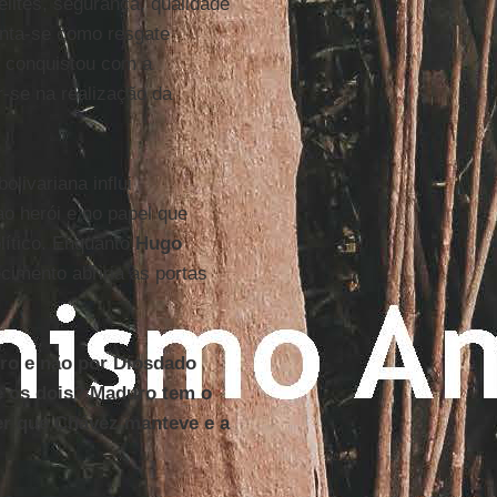
elites, segurança, qualidade
enta-se como resgate
se conquistou com a
-se na realização da
olivariana influi
o herói e no papel que
lítico. Enquanto
Hugo
cimento abriria as portas
ro e não por Diosdado
re os dois? Maduro tem o
r que Chávez manteve e a