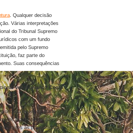
ntura
. Qualquer decisão
ção. Várias interpretações
ional do Tribunal Supremo
urídicos com um fundo
 emitida pelo Supremo
ituição, faz parte do
mento. Suas consequências
tucional venezuelano? Como
olongada de legitimidade
 um dos mais complicados
tos limites às possibilidades