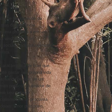
Não se trata apenas da
, mas da referência
 em uma proposta e em um
ssa vinculação. Um
associado indissoluvelmente
vista.
característica de líder que
té gastar sua própria vida
passando de líder de um
ito político aglutinador de
 em seu nome, e
ocialismo que se proclama
ociais: amor pelo povo,