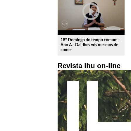
play_circle_outline
18º Domingo do tempo comum -
Ano A - Dai-lhes vós mesmos de
comer
Revista ihu on-line