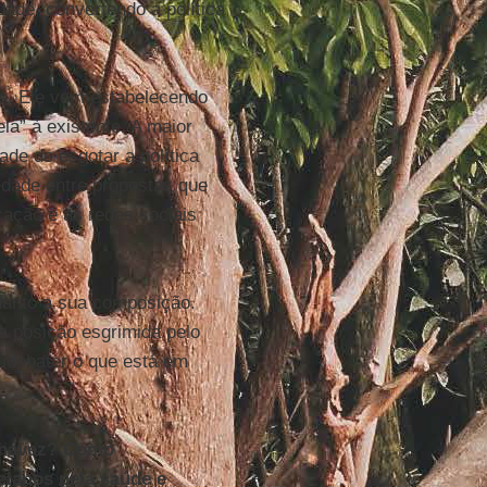
dade, convertendo a política
de. Ele vem estabelecendo
la” à existente. A maior
ade de esgotar a política
edade entre propostas que
ação e as redes sociais
uanto a sua composição.
 posição esgrimida pelo
e debater o que está em
 Chávez? Como
lanos pela saúde e