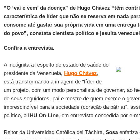
“O ‘vai e vem’ da doença” de Hugo Chávez “têm contri
característica de líder que não se reserva em nada pa
consome até gastar sua própria vida em uma entrega t
do povo”, constata cientista político e jesuíta venezue
Confira a entrevista.
A incógnita a respeito do estado de saúde do
presidente da Venezuela,
Hugo Chávez
,
está transformando a imagem de “líder de
um projeto, com um modo personalista de governar, ao heró
de seus seguidores, pai e mestre de quem exerce o gove
imprescindível para a sociedade (coração da pátria)”, ass
político, à
IHU On-Line
, em entrevista concedida por e-ma
Reitor da Universidad Católica del Táchira,
Sosa
enfatiza 