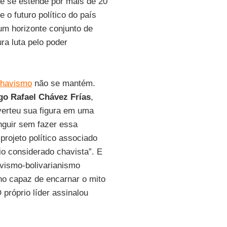
ue se estende por mais de 20
 o futuro político do país
 um horizonte conjunto de
ra luta pelo poder
havismo
não se mantém.
o Rafael Chávez Frías
,
verteu sua figura em uma
nguir sem fazer essa
projeto político associado
io considerado chavista”. E
avismo-bolivarianismo
no capaz de encarnar o mito
 próprio líder assinalou