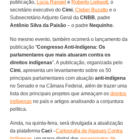
publicação,
Lúcia Rangel
e
Roberto Liebgott
, o
secretário executivo do
Cimi
,
Cleber Buzatto
e o
Subsecretário Adjunto Geral da
CNBB
, padre
Antônio Silva da Paixão
– o padre
Nequinho
.
No mesmo evento, também ocorrerá o lançamento da
publicação “
Congresso Anti-Indígena: Os
parlamentares que mais atuaram contra os
direitos indígenas
”. A publicação, organizada pelo
Cimi
, apresenta um levantamento sobre os 50
principais parlamentares com atuação
anti-indígena
no Senado e na Câmara Federal, além de trazer uma
lista dos principais projetos que ameaçam os
direitos
indígenas
no país e artigos analisando a conjuntura
política.
Ainda, na quinta-feira, será divulgada a atualização
da plataforma
Caci
–
Cartografia de Ataques Contra
Indígenas
, um mapa digital dos
assassinatos de