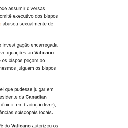
ode assumir diversas
omitê executivo dos bispos
k
abusou sexualmente de
e investigação encarregada
 averiguações ao
Vaticano
e os bispos peçam ao
 mesmos julguem os bispos
nel que pudesse julgar em
residente da
Canadian
ônico, em tradução livre),
ências episcopais locais.
Fé
do
Vaticano
autorizou os