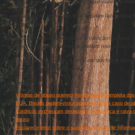
semanas para discutir o assunto com autoridades do
Vati
O que quer que os bispos dos
EUA
decidam fazer, disse
precisa ser feita".
"Eu não acho que possamos deixar a situação continuar c
"As pessoas simplesmente não aceitariam isso, e com ra
"É a
vox fidelium
, por assim dizer, a voz dos fiéis", disse
por algum tipo de ação significativa".
Leia mais
Vítimas de abuso querem investigação completa dos
EUA. Bispos pedem visita apostólica para caso de 
Católicos expressam desespero, descrença e raiva 
abuso
Esclarecimento sobre o suposto excesso de informaçõ