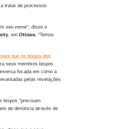
 a tratar de processos
em seu nome", disse o
sity
, em
Ottawa
. "Temos
propor que os bispos dos
tra seus membros bispos
onversa focada em como a
 levantadas pelas revelações
s bispos "precisam
is de denúncia através de