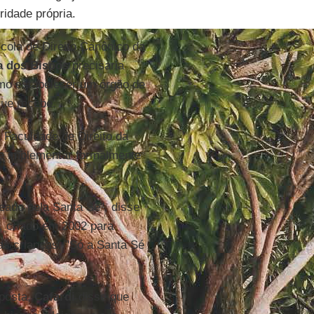
ridade própria.
scola de Direito Canônico da
a dos Bispos
precisaria
omo estabelecer um órgão de
que recebe.
a Faculdade de Direito da
ue implementar formalmente
eado pela Santa Sé", disse
, criado em 2002 para
as crianças. "Só a Santa Sé
posta,
Cafardi
disse que