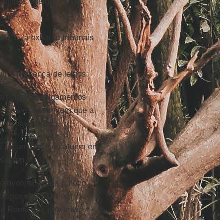
 bispos e leigos, e ser
ações.
di
. "E já existem tribunais
ir a presença de leigos.
rticipar de julgamentos
os graves" permitem que a
a do sacerdócio.
os façam parte ou atuem em
Kaslyn
.
envolvido" para o novo
 bispos dos
EUA
em
a a Roma nas próximas