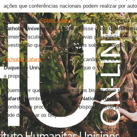
ações que conferências nacionais podem realizar por auto
O padre jesuíta
Robert Kaslyn
, professor e ex-reitor da E
Catholic University of America
, disse que a
Conferênci
primeiro discutir com o Vaticano novas possibilidades, c
investigação que não tome decisões sobre as alegações 
Nicholas Cafardi
, advogado civil e canônico, e ex-reitor d
Duquesne University
, concordou que o
Vaticano
teria q
a proposta.
"Quem quer que vá supervisionar os bispos deve ser nom
Cafardi
, membro e presidente do
National Review Board
monitorar os procedimentos dos bispos a fim de proteger 
pode disciplinar os bispos."
Assumindo que o
Vaticano
conceda aprovação para a pro