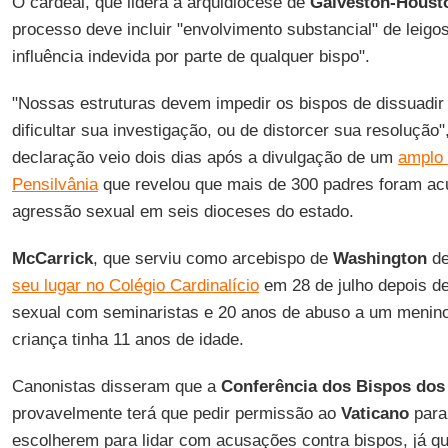
O cardeal, que lidera a arquidiocese de
Galveston-Houst
processo deve incluir "envolvimento substancial" de leigos
influência indevida por parte de qualquer bispo".
"Nossas estruturas devem impedir os bispos de dissuadir 
dificultar sua investigação, ou de distorcer sua resolução
declaração veio dois dias após a divulgação de um
amplo r
Pensilvânia
que revelou que mais de 300 padres foram a
agressão sexual em seis dioceses do estado.
McCarrick
, que serviu como arcebispo de
Washington
de
seu lugar no Colégio Cardinalício
em 28 de julho depois de
sexual com seminaristas e 20 anos de abuso a um menin
criança tinha 11 anos de idade.
Canonistas disseram que a
Conferência dos Bispos dos
provavelmente terá que pedir permissão ao
Vaticano
para
escolherem para lidar com acusações contra bispos, já que 