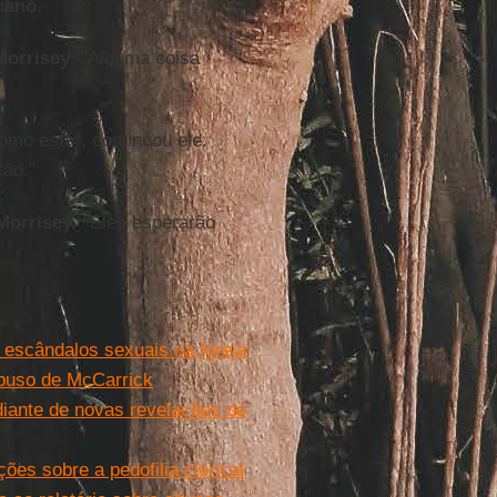
cano
.
Morrisey
: "Alguma coisa
omo está", continuou ele.
zão."
Morrisey
. "Eles esperarão
 escândalos sexuais na Igreja
abuso de McCarrick
diante de novas revelações de
es sobre a pedofilia clerical