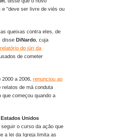
on
, disse que o novo
 e "deve ser livre de viés ou
as queixas contra eles, de
", disse
DiNardo
, cuja
elatório do júri da
cusados de cometer
 2000 a 2006,
renunciou ao
 relatos de má conduta
o que começou quando a
 Estados Unidos
 seguir o curso da ação que
a lei da Igreja limita as