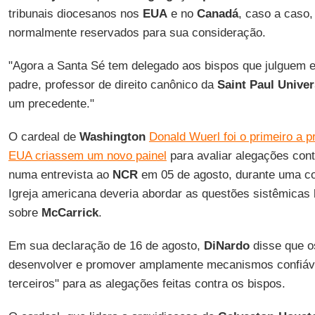
tribunais diocesanos nos
EUA
e no
Canadá
, caso a caso,
normalmente reservados para sua consideração.
"Agora a Santa Sé tem delegado aos bispos que julguem 
padre, professor de direito canônico da
Saint Paul Univer
um precedente."
O cardeal de
Washington
Donald Wuerl foi o primeiro a 
EUA criassem um novo painel
para avaliar alegações con
numa entrevista ao
NCR
em 05 de agosto, durante uma c
Igreja americana deveria abordar as questões sistêmicas
sobre
McCarrick
.
Em sua declaração de 16 de agosto,
DiNardo
disse que o
desenvolver e promover amplamente mecanismos confiáve
terceiros" para as alegações feitas contra os bispos.