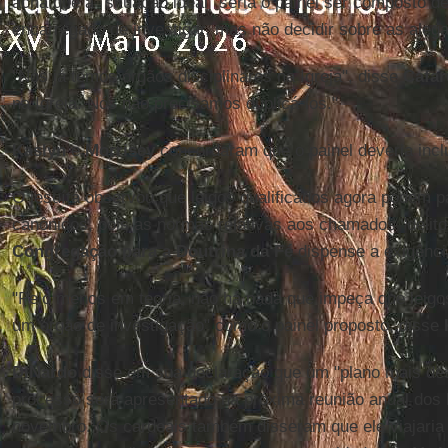
acha que a "situação ideal" seria o painel ser composto de
encarregado de investigar, mas não decidir sobre as aleg
"Nós já temos órgãos disciplinares na Igreja", disse
Cafar
na Igreja. Nós não precisamos duplicá-los."
Kaslyn
e
Morrisey
concordaram que o painel deveria inclu
O jesuíta observou que leigos qualificados agora podem pa
canônicos, pois as normas relativas aos chamados "delit
Congregação para a Doutrina da Fé
dispense a exigênci
"Pelo menos em teoria, não há nada que impeça que leig
um órgão de investigação" como o painel proposto, disse
DiNardo
disse em sua declaração que um "plano mais des
processo será apresentado na próxima reunião anual dos
novembro. Os cardeais também disseram que ele viajari