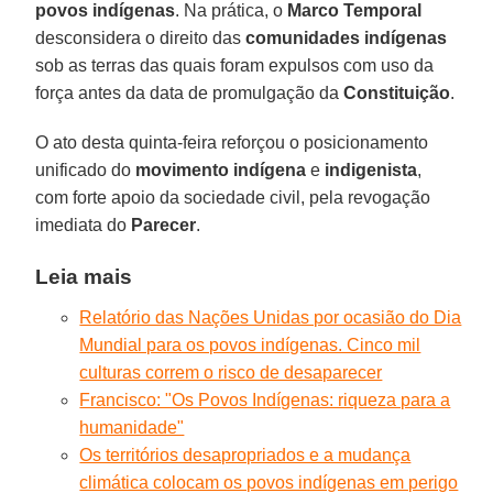
povos indígenas
. Na prática, o
Marco Temporal
desconsidera o direito das
comunidades indígenas
sob as terras das quais foram expulsos com uso da
força antes da data de promulgação da
Constituição
.
O ato desta quinta-feira reforçou o posicionamento
unificado do
movimento indígena
e
indigenista
,
com forte apoio da sociedade civil, pela revogação
imediata do
Parecer
.
Leia mais
Relatório das Nações Unidas por ocasião do Dia
Mundial para os povos indígenas. Cinco mil
culturas correm o risco de desaparecer
Francisco: "Os Povos Indígenas: riqueza para a
humanidade"
Os territórios desapropriados e a mudança
climática colocam os povos indígenas em perigo