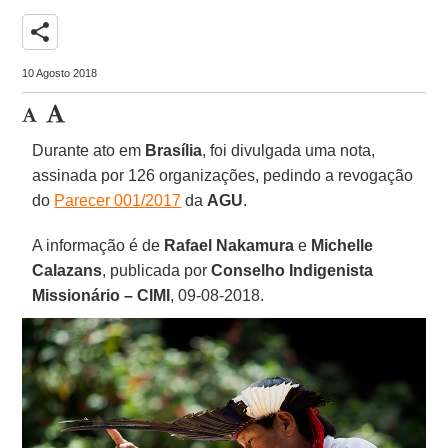
share
10 Agosto 2018
Durante ato em
Brasília
, foi divulgada uma nota,
assinada por 126 organizações, pedindo a revogação
do
Parecer 001/2017
da
AGU
.
A informação é de
Rafael Nakamura
e
Michelle
Calazans
, publicada por
Conselho Indigenista
Missionário – CIMI
, 09-08-2018.