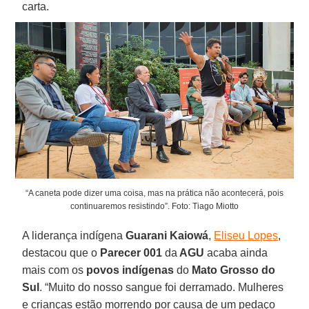
carta.
“A caneta pode dizer uma coisa, mas na prática não acontecerá, pois
continuaremos resistindo”. Foto: Tiago Miotto
A liderança indígena
Guarani Kaiowá
,
Eliseu Lopes
,
destacou que o
Parecer 001
da
AGU
acaba ainda
mais com os
povos indígenas
do
Mato Grosso do
Sul
. “Muito do nosso sangue foi derramado. Mulheres
e crianças estão morrendo por causa de um pedaço