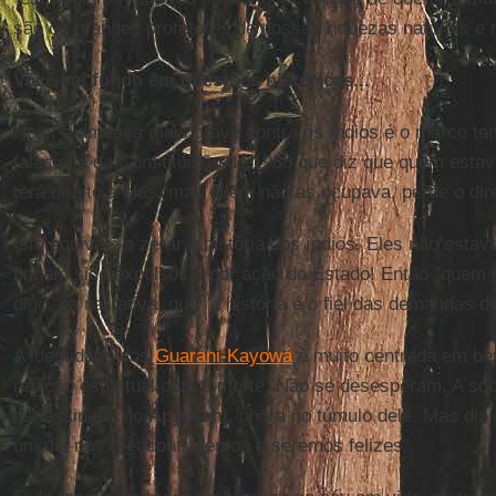
são os grandes protetores de nossas riquezas naturais e 
Você vai fundo em questões históricas...
Hoje, a ameaça mais grave contra os índios é o marco tem
falaciosa da Constituição de 1988 que diz que quem esta
terá direito a elas, mas quem não as ocupava, perde o dire
Isto equivale a zerar a história dos índios. Eles não esta
tinham sido expulsos – por ação do Estado! Então "quem j
digo, na narrativa, que "a história é o fiel das demandas d
A identidade dos
Guarani-Kayowá
é muito centrada em ben
relação espiritual com a morte. Não se desesperam. A so
assassinado no
Apy Kahi
, chora no túmulo dele. Mas diz:
um dia nos reencontraremos e seremos felizes”.