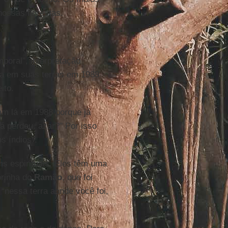
nossas florestas.
poral", interpretação
va em suas terras em 1988
ito.
vam lá em 1988 porque já
á perdeu, azar?" Por isso
os índios".
s espirituais. Eles têm uma
brinha do
Ramão
, que foi
 “nessa terra aonde você foi,