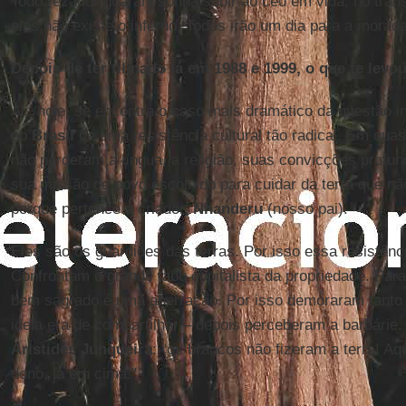
Todo rezador guarani sonha subir ao céu em vida, no tran
eles não existe o inferno. Todos irão um dia para a morada
Depois de ter filmado lá em 1988 e 1999, o que te levou
Ali, hoje, se encontra o caso mais dramático da questão 
no
Brasil
de uma resistência cultural tão radical. Em qua
não perderam a língua, a religião, suas convicções profun
sua missão de povo escolhido para cuidar da terra que nã
porque pertence a criador,
Nhanderu
(nosso pai).
Eles são os guardiões das terras. Por isso essa resistênci
Confrontam o grande tabu capitalista da propriedade. Par
bem sagrado é uma aberração. Por isso demoraram tanto 
ideia era de compartilhar – depois perceberam a barbárie.
Aristides Junqueira
: "os brancos não fizeram a terra! Aq
dono, lá em cima!"