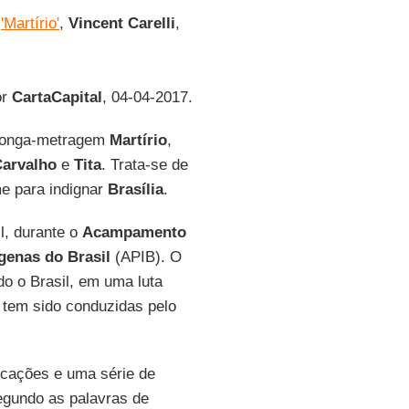
o
'Martírio'
,
Vincent Carelli
,
or
CartaCapital
, 04-04-2017.
longa-metragem
Martírio
,
Carvalho
e
Tita
. Trata-se de
me para indignar
Brasília
.
il, durante o
Acampamento
genas do Brasil
(APIB). O
o o Brasil, em uma luta
e tem sido conduzidas pelo
rcações e uma série de
egundo as palavras de