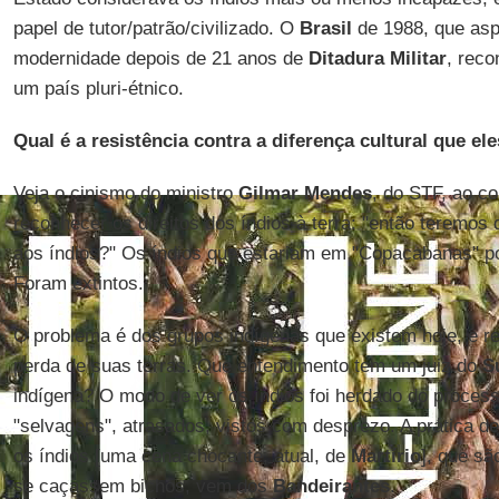
papel de tutor/patrão/civilizado. O
Brasil
de 1988, que asp
modernidade depois de 21 anos de
Ditadura Militar
, rec
um país pluri-étnico.
Qual é a resistência contra a diferença cultural que e
Veja o cinismo do ministro
Gilmar Mendes
, do STF, ao c
reconhecer os direitos dos índios à terra: "então teremos
aos índios?" Os índios que estariam em "Copacabanas" p
Foram extintos.
O problema é dos grupos indígenas que existem hoje, e r
perda de suas terras. Que entendimento tem um juiz do
S
indígena? O modo de ver os índios foi herdado do process
"selvagens", atrasados, vistos com desprezo. A prática de a
os índios [uma cena chocante, atual, de
Martírio
], que sã
se caçassem bichos, vem dos
Bandeirantes
.