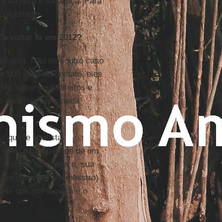
se da reza e da dança. Para
 do criador.
 a voltar lá em 2012?
indígena. Não tem outro caso
se 500 anos de contato, eles
das sobre seus direitos e
o pode ser apropriada
a quase fatalista.
a eles, a propriedade de um
a reagir! No começo, sua
 Um deles diz ao (ministro)
uele que nos ilumina é o