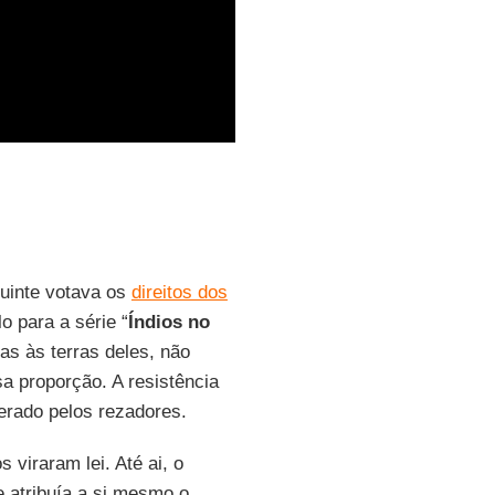
tuinte votava os
direitos dos
o para a série “
Índios no
tas às terras deles, não
a proporção. A resistência
erado pelos rezadores.
s viraram lei. Até ai, o
 atribuía a si mesmo o