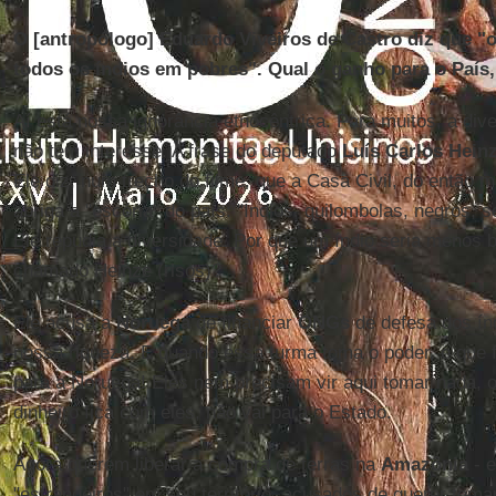
O [antropólogo] Eduardo Viveiros de Castro diz que "o
todos os índios em pobres". Qual o ganho para o País
Aí está nossa ignorância etnocêntrica. Para muitos, a dive
não tem interesse. A frase do deputado
Luís Carlos Hein
Ele diz, num trecho do filme, que a Casa Civil, do então m
abriga a "escória" do país: "Índios, quilombolas, negros, s
Ele repudia a diversidade. Por que um índio seria menos b
chamado Heinze (risos)?
Ele acusa a
Noruega
de financiar
ONGs
de defesa dos ín
nossa riqueza. E quando essa turma toma o poder, o que f
para a Noruega! Eles nem precisam vir aqui tomar nada, 
dinheiro fica com eles, não vai para o Estado.
Agora querem liberar a compra de terras na
Amazônia
- e
"estrangeiros" em seu território, acusados de querer toma