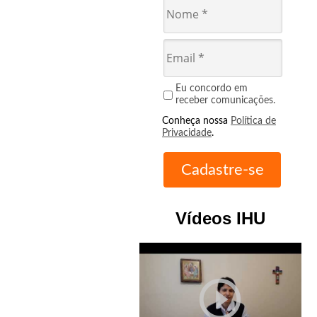
Eu concordo em
receber comunicações.
Conheça nossa
Política de
Privacidade
.
Vídeos IHU
play_circle_outline