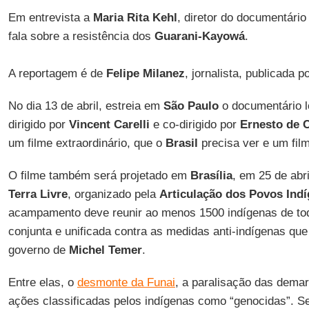
Em entrevista a
Maria Rita Kehl
, diretor do documentári
fala sobre a resistência dos
Guarani-Kayowá
.
A reportagem é de
Felipe Milanez
, jornalista, publicada p
No dia 13 de abril, estreia em
São Paulo
o documentário 
dirigido por
Vincent Carelli
e co-dirigido por
Ernesto de 
um filme extraordinário, que o
Brasil
precisa ver e um fil
O filme também será projetado em
Brasília
, em 25 de abr
Terra Livre
, organizado pela
Articulação dos Povos Indí
acampamento deve reunir ao menos 1500 indígenas de tod
conjunta e unificada contra as medidas anti-indígenas qu
governo de
Michel Temer
.
Entre elas, o
desmonte da Funai
, a paralisação das dema
ações classificadas pelos indígenas como “genocidas”. S