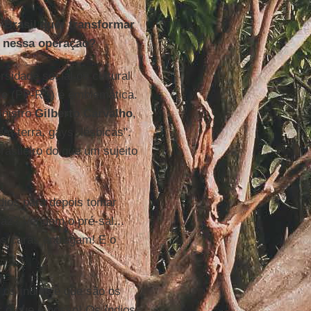
 Brasil quer transformar
, nessa operação?
rsidade social ou cultural
ze
(PP-RS) é emblemática.
inistro
Gilberto Carvalho
,
em-terra, gays, lésbicas".
rasileiro do que um sujeito
dios para depois tomar
az? Vendem o pré-sal...
os caras entregam! E o
 os índios é que são os
r o que é nosso! Os índios