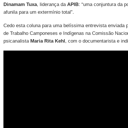
Dinamam Tuxa
, liderança da
APIB
: “uma conjuntura da po
afunila para um extermínio total”.
Cedo esta coluna para uma belíssima entrevista enviada 
de Trabalho Camponeses e Indígenas na Comissão Nacion
psicanalista
Maria Rita Kehl
, com o documentarista e ind