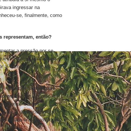
irava ingressar na
onheceu-se, finalmente, como
les representam, então?
omentar a pressão por se
 que devolver
Copacabana
or aí nem existem mais.
eivindicam reparação pela
upremo
sobre a condição
o colonial: seriam
tirar, à distância, contra
o cidadãos brasileiros, como