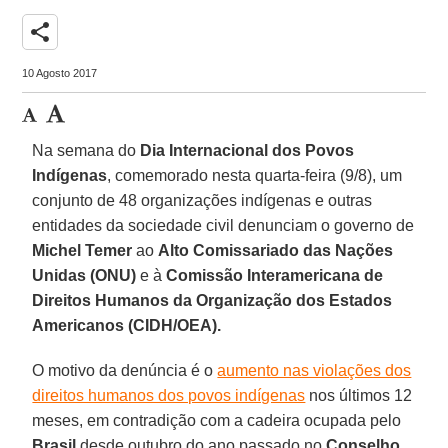
share
10 Agosto 2017
Na semana do
Dia Internacional dos Povos
Indígenas
, comemorado nesta quarta-feira (9/8), um
conjunto de 48 organizações indígenas e outras
entidades da sociedade civil denunciam o governo de
Michel Temer
ao
Alto Comissariado das Nações
Unidas (ONU)
e à
Comissão Interamericana de
Direitos Humanos da Organização dos Estados
Americanos (CIDH/OEA).
O motivo da denúncia é o
aumento nas violações dos
direitos humanos dos povos indígenas
nos últimos 12
meses, em contradição com a cadeira ocupada pelo
Brasil
desde outubro do ano passado no
Conselho