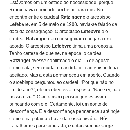
Estávamos em um estado de necessidade, porque
Roma
havia nomeado um bispo para nós. No
encontro entre o cardeal
Ratzinger
e o arcebispo
Lefebvre
, em 5 de maio de 1988, havia-se falado da
data da consagração. O arcebispo
Lefebvre
e o
cardeal
Ratzinger
não conseguiram chegar a um
acordo. O arcebispo
Lefebvre
tinha uma proposta.
Tenho certeza de que se, na época, o cardeal
Ratzinger
tivesse confirmado o dia 15 de agosto
como data, sem mudar o candidato, o arcebispo teria
aceitado. Mas a data permaneceu em aberto. Quando
o arcebispo perguntou ao cardeal: “Por que não no
fim do ano?”, ele recebeu esta resposta: “Não sei, não
posso dizer”. O arcebispo pensou que estavam
brincando com ele. Certamente, foi um ponto de
desconfiança. E a desconfiança permaneceu até hoje
como uma palavra-chave da nossa história. Nós
trabalhamos para superá-la, e então sempre surge