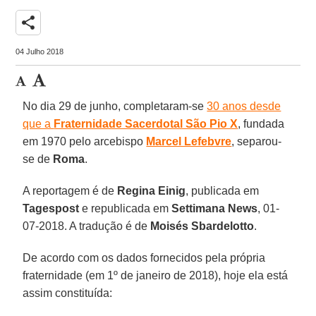
share
04 Julho 2018
No dia 29 de junho, completaram-se
30 anos desde
que a
Fraternidade Sacerdotal São Pio X
, fundada
em 1970 pelo arcebispo
Marcel Lefebvre
, separou-
se de
Roma
.
A reportagem é de
Regina Einig
, publicada em
Tagespost
e republicada em
Settimana News
, 01-
07-2018. A tradução é de
Moisés Sbardelotto
.
De acordo com os dados fornecidos pela própria
fraternidade (em 1º de janeiro de 2018), hoje ela está
assim constituída: