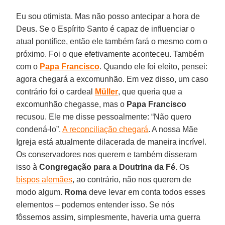
Eu sou otimista. Mas não posso antecipar a hora de
Deus. Se o Espírito Santo é capaz de influenciar o
atual pontífice, então ele também fará o mesmo com o
próximo. Foi o que efetivamente aconteceu. Também
com o
Papa Francisco
. Quando ele foi eleito, pensei:
agora chegará a excomunhão. Em vez disso, um caso
contrário foi o cardeal
Müller
, que queria que a
excomunhão chegasse, mas o
Papa Francisco
recusou. Ele me disse pessoalmente: “Não quero
condená-lo”.
A reconciliação chegará
. A nossa Mãe
Igreja está atualmente dilacerada de maneira incrível.
Os conservadores nos querem e também disseram
isso à
Congregação para a Doutrina da Fé
. Os
bispos alemães
, ao contrário, não nos querem de
modo algum.
Roma
deve levar em conta todos esses
elementos – podemos entender isso. Se nós
fôssemos assim, simplesmente, haveria uma guerra