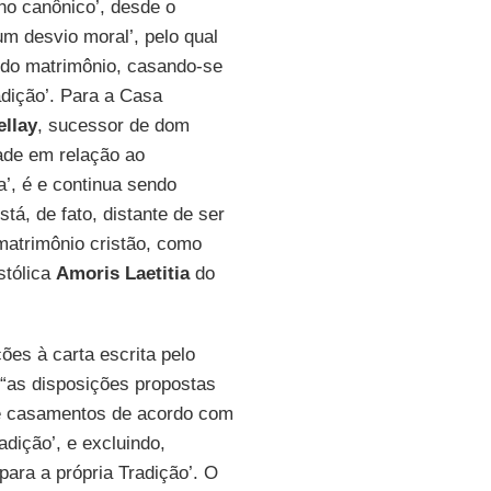
ho canônico’, desde o
m desvio moral’, pelo qual
’ do matrimônio, casando-se
radição’. Para a Casa
ellay
, sucessor de dom
ade em relação ao
a’, é e continua sendo
stá, de fato, distante de ser
 matrimônio cristão, como
stólica
Amoris Laetitia
do
ões à carta escrita pelo
, “as disposições propostas
de casamentos de acordo com
adição’, e excluindo,
para a própria Tradição’. O