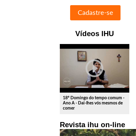
Vídeos IHU
play_circle_outline
18º Domingo do tempo comum -
Ano A - Dai-lhes vós mesmos de
comer
Revista ihu on-line