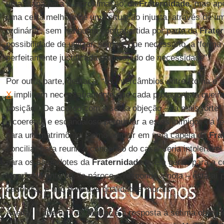
uma etapa para a ‘aproximação’ da
Fraternidade
, mas ap
uma certa melhora de uma situação injusta, através de um
ordinária’, sem nenhuma contrapartida por parte da
Frate
possibilidade de utilizar, sempre que necessário, a ‘forma 
perfeitamente justificada pelo estado de necessidade”.
Por outra parte, destaca, “os intercâmbios entre Roma e a
X
implicam necessariamente que cada protagonista queira 
posição”. De acordo com a sexta objeção – “a mais forte” 
incoerente e escandaloso perguntar a estes inimigos da f
para um matrimônio. Como admitir em uma capela da
Fra
conciliar para reunir o consenso do casal seria intoleráv
para os sacerdotes da
Fraternidade
e, em geral, para a 
lugar”. No entanto, “o pároco – responde a nota – está a
canônica, e não por suas qualidades morais”.
Aceitar a abertura de
Müller
é a resposta à sétima objeção,