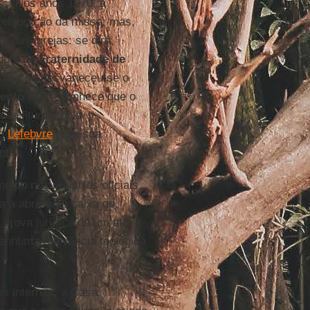
”: “Nos anos 1970, a
celebração da missa; mas,
ídas igrejas: se dirá,
dote da
Fraternidade de
talha se desvaneceu se o
ento XVI
reconhece que o
 da liturgia pela
om
Lefebvre
para sua
nte”.
ento nos registros oficiais,
ia a abrir uma caixa de
 prova jurídica de um ato
nenhuma relevância teológica
es internas, a Casa