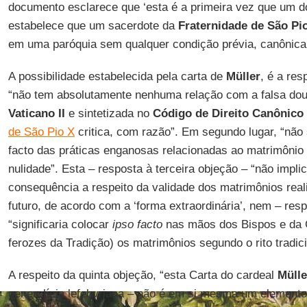
documento esclarece que ‘esta é a primeira vez que um
estabelece que um sacerdote da
Fraternidade de São Pi
em uma paróquia sem qualquer condição prévia, canônica, 
A possibilidade estabelecida pela carta de
Müller
, é a res
“não tem absolutamente nenhuma relação com a falsa dout
Vaticano II
e sintetizada no
Código de Direito Canônico
de São Pio X
critica, com razão”. Em segundo lugar, “não s
facto das práticas enganosas relacionadas ao matrimônio 
nulidade”. Esta – resposta à terceira objeção – “não impli
consequência a respeito da validade dos matrimônios rea
futuro, de acordo com a ‘forma extraordinária’, nem – res
“significaria colocar
ipso facto
nas mãos dos Bispos e da 
ferozes da Tradição) os matrimônios segundo o rito tradici
A respeito da quinta objeção, “esta Carta do cardeal
Mülle
generalícia lefebvriana – não é em si mesma um elemento