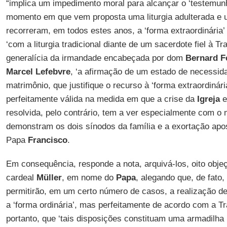
“implica um impedimento moral para alcançar o ‘testemun
momento em que vem proposta uma liturgia adulterada e u
recorreram, em todos estes anos, a ‘forma extraordinária
‘com a liturgia tradicional diante de um sacerdote fiel à T
generalícia da irmandade encabeçada por dom
Bernard F
Marcel Lefebvre
, ‘a afirmação de um estado de necessid
matrimônio, que justifique o recurso à ‘forma extraordinári
perfeitamente válida na medida em que a crise da
Igreja
e
resolvida, pelo contrário, tem a ver especialmente com o
demonstram os dois sínodos da família e a exortação apo
Papa
Francisco
.
Em consequência, responde a nota, arquivá-los, oito objeç
cardeal
Müller
, em nome do
Papa
, alegando que, de fato
permitirão, em um certo número de casos, a realização 
a ‘forma ordinária’, mas perfeitamente de acordo com a Tr
portanto, que ‘tais disposições constituam uma armadilha 