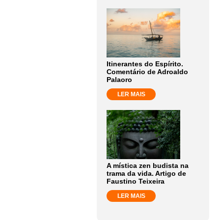
Itinerantes do Espírito.
Comentário de Adroaldo
Palaoro
LER MAIS
A mística zen budista na
trama da vida. Artigo de
Faustino Teixeira
LER MAIS