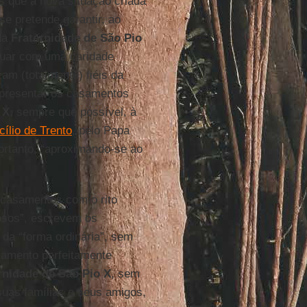
s que a nova situação criada
se pretende garantir, ao
da
Fraternidade de São Pio
tuar com uma caridade
am (totalmente) fiéis da
 apresentar os casamentos
 X
, sempre que possível, à
ílio de Trento
, pelo Papa
ortanto, “aproximando-se ao
s casamentos com o rito
rosos”, escrevem os
 da “forma ordinária”, sem
samento perfeitamente
rnidade de São Pio X
, sem
uas famílias e seus amigos,