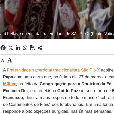
rd Fellay, superior da Fraternidade de São Pio X (Fonte: Vatica
A
Fraternidade sacerdotal tradicionalista São Pio X
acolhe 
Papa
com uma carta que, no último dia 27 de março, o ca
Müller
, prefeito da
Congregação para a Doutrina da Fé
e
Ecclesia Dei
, e o arcebispo
Guido Pozzo
, secretário de
E
Francisco
, dirigiram aos bispos de todo o mundo “sobre 
de Casamentos de Fiéis” dos lefebvrianos. Em uma longa 
responde a oito objeções surgidas, nas últimas semanas, 