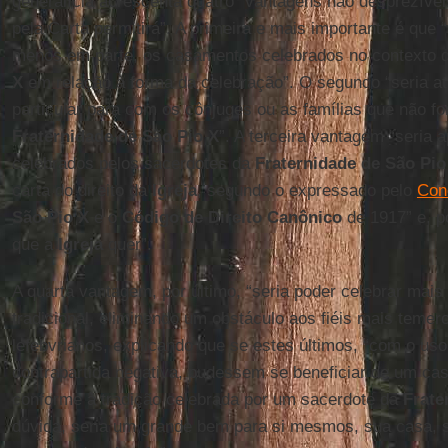
generalícia acrescenta quatro “vantagens não desprezívei
pela Carta permitirá”. A primeira e mais importante é que “
menos em parte, os casamentos celebrados no contexto 
X
em relação à forma da celebração”. O segundo “seria a
particular para com os cônjuges ou as famílias que não for
Fraternidade de São Pio X
”. A terceira vantagem “seria
celebrados pelos sacerdotes da
Fraternidade de São Pio
carta do direito da
Igreja
, segundo o expressado pelo
Conc
São Pio X
e o
Código de Direito Canônico
de 1917” e, p
que a
Igreja
quer”.
A quarta vantagem, por último, “seria poder celebrar mai
tradicional, eliminando um obstáculo aos fiéis mais teme
lefebvrianos, explicando que se estes últimos, “com o uso
contrapartida negativa, pudessem se beneficiar de um ca
conforme à tradição celebrada por um sacerdote da
Frate
dúvida, seria um grande bem para si mesmos, sua casa, s