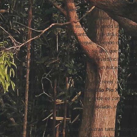
profissão pública da fé e a crítica dos erros do
Vaticano II
Tradição se refugiava em alpendres improvisados para a 
um pouco por todas as partes, foram compradas ou constru
então, que a batalha pela fé se esfriou? Quando um sacer
São Pio X
requer o uso de um santuário, se dirá que a ba
obtém e vice-versa se não o consegue? Quando o Papa
B
antigo rito da Missa nunca foi abolido, se dirá que a defesa
Fraternidade de São Pio X
e a heroica resistência de d
manutenção estão desacreditadas? E assim sucessivame
Por último, oitava e última objeção, “transcrever um casam
e não em registros da
Fraternidade de São Pio X
, ajudar
Pandora
”, mas, é a resposta, “o lugar onde se conserva a
eclesiástico (como o matrimônio), na realidade, não tem 
ou moral”.
Para estas oito respostas pontuais e outras tantas objeçõ