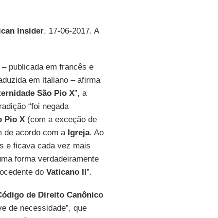
ican Insider
, 17-06-2017. A
a – publicada em francês e
aduzida em italiano – afirma
ternidade São Pio X
”, a
radição “foi negada
o Pio X
(com a exceção de
am de acordo com a
Igreja
. Ao
s e ficava cada vez mais
e uma forma verdadeiramente
 procedente do
Vaticano II
”.
Código de Direito Canônico
ve de necessidade”, que