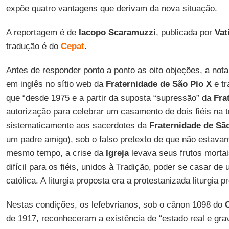
expõe quatro vantagens que derivam da nova situação.
A reportagem é de
Iacopo Scaramuzzi
, publicada por
Vat
tradução é do
Cepat
.
Antes de responder ponto a ponto as oito objeções, a not
em inglês no sítio web da
Fraternidade de São Pio X
e tr
que “desde 1975 e a partir da suposta “supressão” da
Fra
autorização para celebrar um casamento de dois fiéis na t
sistematicamente aos sacerdotes da
Fraternidade de Sã
um padre amigo), sob o falso pretexto de que não estav
mesmo tempo, a crise da
Igreja
levava seus frutos mortai
difícil para os fiéis, unidos à Tradição, poder se casar d
católica. A liturgia proposta era a protestanizada liturgia
Nestas condições, os lefebvrianos, sob o cânon 1098 do
de 1917, reconheceram a existência de “estado real e gra