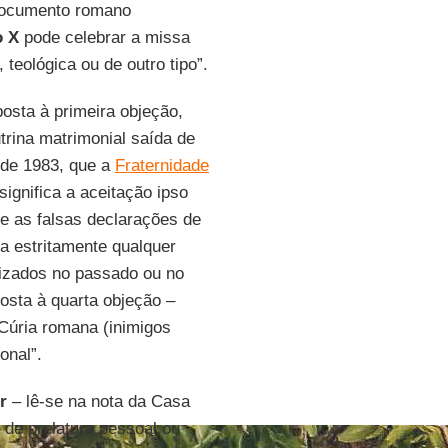
 documento romano
o X
pode celebrar a missa
teológica ou de outro tipo”.
posta à primeira objeção,
rina matrimonial saída de
de 1983, que a
Fraternidade
ignifica a aceitação ipso
e as falsas declarações de
ca estritamente qualquer
lizados no passado ou no
posta à quarta objeção –
Cúria romana (inimigos
onal”.
r
– lê-se na nota da Casa
 de prelatura pessoal ou