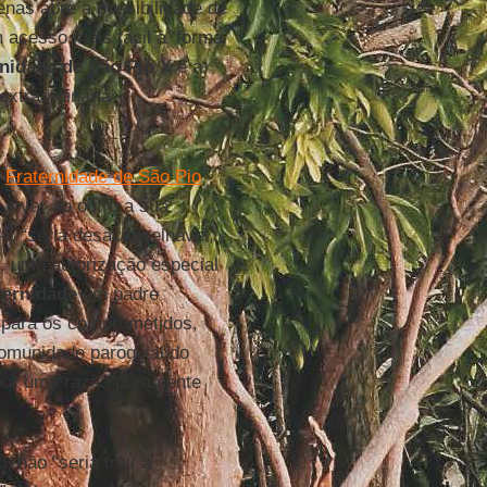
enas abre a possibilidade de
 acesso mais fácil à ‘forma
rnidade de São Pio X
e a
extraordinária’,
Fraternidade de São Pio
levar ao outro a sua
–, “seria desaconselhável,
é, uma autorização especial
ternidade
um padre
el para os comprometidos,
comunidade paroquial do
í por uma razão puramente
 não “seria trair a