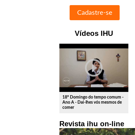
Vídeos IHU
play_circle_outline
18º Domingo do tempo comum -
Ano A - Dai-lhes vós mesmos de
comer
Revista ihu on-line