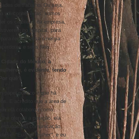
ades de trabalho. Ou seja,
eja vai conhecê-las. Vamos
nder os católicos da empresa,
stiverem no hospital, para
ara recriar essa sinergia
cerdotes e seus fiéis.
 Cidade do México, a
mulheres, é evidente, tendo
Por quê?
 papel público e que há
s. E acredito que a área de
ue ela colaborou como
 lhe ofereci a posição, ela
os estudos em comunicação,
 disse: "Eu sou mulher", e eu