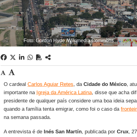
Foto: Gordon Hyde /Wikimedia Commons
O cardeal
Carlos Aguiar Retes
, da
Cidade do México
, at
importante na
Igreja da América Latina
, disse que acha dif
presidente de qualquer país considere uma boa ideia sepa
quando a família tenta emigrar, como foi o caso da
fronte
na semana passada.
A entrevista é de
Inés San Martín
, publicada por
Crux
, 2