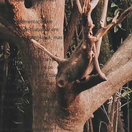
mitir a implementação de
um. Temos de trabalhar em
 momento é controlável, mas
ado uma cidade de grande
 uma área residencial de
erando um movimento diário
ntro da cidade. Portanto, há
 da casa para o trabalho.
vida pastoral das paróquias.
ique um pouco mais distante,
uias pessoais para levar