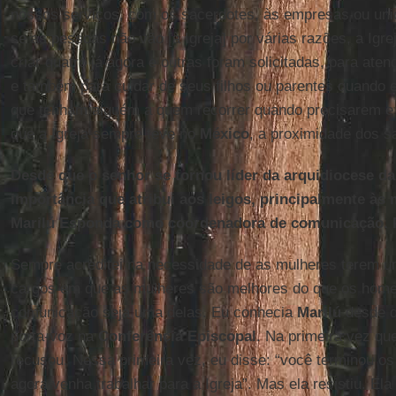
nossos serviços, com os sacerdotes, às empresas ou unid
se as pessoas não vão [à Igreja] por várias razões, a Igr
criar quatro já agora e outras foram solicitadas, para ate
e também para cuidar de seus filhos ou parentes quando e
que tenham alguém a quem recorrer quando precisarem e p
que a Igreja sempre teve no
México
, a proximidade dos sa
Desde que o senhor se tornou líder da arquidiocese da
importância que atribui aos leigos, principalmente às 
Marilú Esponda como coordenadora de comunicação. 
Sempre acreditei na necessidade de as mulheres terem um
cargos em que as mulheres são melhores do que os homen
comunicação seja uma delas. Eu conhecia
Marilú
desde q
porta-voz na
Conferência Episcopal
. Na primeira vez que
recusou. Nessa primeira vez, eu disse: “você terminou 
agora venha trabalhar para a Igreja”. Mas ela resistiu. Ela