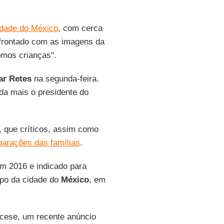
idade do México
, com cerca
nfrontado com as imagens da
omos crianças".
ar Retes
na segunda-feira.
da mais o presidente do
, que críticos, assim como
parações das famílias
.
m 2016 e indicado para
po da cidade do
México
, em
iocese, um recente anúncio