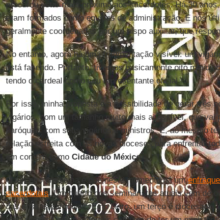
procurou estar mais próximo aos sacerdotes. Há 30 anos, 
eram formados como equipes de administração. E nos últ
geralmente coordenadas por um bispo auxiliar, que respon
No entanto, agora há uma fragmentação visível: um vigári
está fazendo. Portanto, tivemos basicamente oito minidio
tendo o cardeal como seu representante oficial.
Por isso, minha proposta é a possibilidade de gerar três 
vigários, com um tamanho muito mais acessível, que vai 
paróquias com seus vigários e ministros. E, ao mesmo t
relação estreita com as novas dioceses para enfrentar to
em comum como
Cidade do México
.
O terceiro problema é que neste momento há um
enfraqu
sacerdotais
. Um quarto dos seminaristas atuais vem de o
das nossas paróquias. E no clero, um terço é diocesano, 
Isso significa que não fomos capazes de ter um ministéri