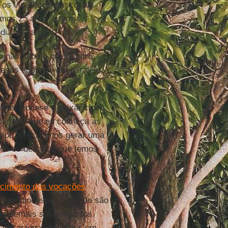
os vicariatos episcopais
imos 25 anos, eram
dia ao cardeal.
o não sabe o que o outro
ceses andando em paralelo,
novas diocese e deixar cinco
permitir que eu conheça as
empo, precisamos gerar uma
dos os desafios que temos
ecimento das vocações
utras dioceses. Eles não são
os demais são religiosos.
o vocacional de jovens em