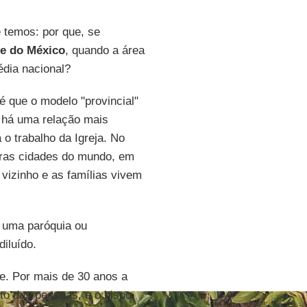
 temos: por que, se
e do México
, quando a área
édia nacional?
é que o modelo "provincial"
 há uma relação mais
ta o trabalho da Igreja. No
tras cidades do mundo, em
vizinho e as famílias vivem
a uma paróquia ou
diluído.
e. Por mais de 30 anos a
rto das pessoas, e o bispo