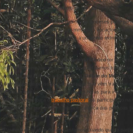
que as vocações florescessem na vida da Igreja.
Acredito que esta iniciativa das novas dioceses pode per
alguns projetos, como o de um ministério vocacional com
novas vocações antes de chegar a um ponto extremo. No
em alguns anos não será suficiente.
Outro desafio é o fato de a
Cidade do México
ter se torn
mobilidade, em que essa região de que falamos tornou-se
pessoas que vêm para trabalhar na
Cidade do México
, g
de milhões de pessoas. São pessoas que vêm trabalhar de
pessoas que levam de duas a quatro horas para ir e voltar
Não há tempo para o
trabalho pastoral
ou participação na 
Isso faz com que a espiritualidade católica das pessoas f
deixando-a para um ou outro momento.
Para enfrentar este desafio, estamos criando quatro paróq