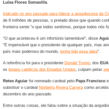
Luísa Flores Somavilla
.
Indicado no ano passado para liderar a arquidiocese da C
de 9 milhões de pessoas, o prelado disse que quando co
fronteira sente "o que todos sentimos, porque todos nós f
"O que aconteceu é um infortúnio lamentável", disse
Agui
"É impensável que o presidente de qualquer país, mas ain
país mais poderoso do mundo,
tenha tido essa ideia
".
A referência foi para o presidente
Donald Trump
, dos
EUA
os
bispos católicos dos Estados Unidos
, culpam pelas
se
Retes Aguiar
foi nomeado cardeal pelo
Papa Francisco
e
substituir o cardeal
Norberto Rivera Carrera
como arcebis
dezembro do ano passado.
Entre outras coisas, ele falou sobre a situação da arquid