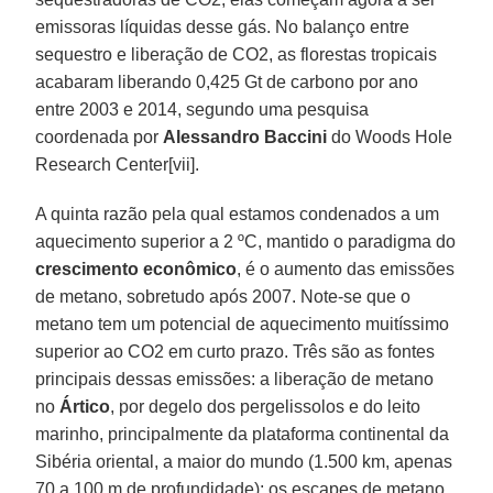
emissoras líquidas desse gás. No balanço entre
sequestro e liberação de CO2, as florestas tropicais
acabaram liberando 0,425 Gt de carbono por ano
entre 2003 e 2014, segundo uma pesquisa
coordenada por
Alessandro Baccini
do Woods Hole
Research Center[vii].
A quinta razão pela qual estamos condenados a um
aquecimento superior a 2 ºC, mantido o paradigma do
crescimento econômico
, é o aumento das emissões
de metano, sobretudo após 2007. Note-se que o
metano tem um potencial de aquecimento muitíssimo
superior ao CO2 em curto prazo. Três são as fontes
principais dessas emissões: a liberação de metano
no
Ártico
, por degelo dos pergelissolos e do leito
marinho, principalmente da plataforma continental da
Sibéria oriental, a maior do mundo (1.500 km, apenas
70 a 100 m de profundidade); os escapes de metano