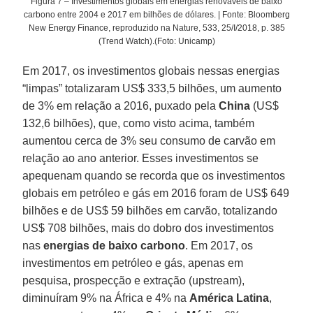
Figura 7 – Investimentos globais em energias renováveis de baixo
carbono entre 2004 e 2017 em bilhões de dólares. | Fonte: Bloomberg
New Energy Finance, reproduzido na Nature, 533, 25/I/2018, p. 385
(Trend Watch).(Foto: Unicamp)
Em 2017, os investimentos globais nessas energias
“limpas” totalizaram US$ 333,5 bilhões, um aumento
de 3% em relação a 2016, puxado pela
China
(US$
132,6 bilhões), que, como visto acima, também
aumentou cerca de 3% seu consumo de carvão em
relação ao ano anterior. Esses investimentos se
apequenam quando se recorda que os investimentos
globais em petróleo e gás em 2016 foram de US$ 649
bilhões e de US$ 59 bilhões em carvão, totalizando
US$ 708 bilhões, mais do dobro dos investimentos
nas
energias de baixo carbono
. Em 2017, os
investimentos em petróleo e gás, apenas em
pesquisa, prospecção e extração (upstream),
diminuíram 9% na África e 4% na
América Latina
,