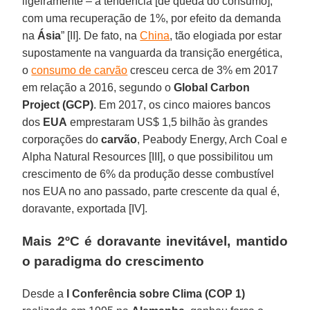
ligeiramente – a tendência [de queda do consumo],
com uma recuperação de 1%, por efeito da demanda
na
Ásia
” [II]. De fato, na
China
, tão elogiada por estar
supostamente na vanguarda da transição energética,
o
consumo de carvão
cresceu cerca de 3% em 2017
em relação a 2016, segundo o
Global Carbon
Project (GCP)
. Em 2017, os cinco maiores bancos
dos
EUA
emprestaram US$ 1,5 bilhão às grandes
corporações do
carvão
, Peabody Energy, Arch Coal e
Alpha Natural Resources [III], o que possibilitou um
crescimento de 6% da produção desse combustível
nos EUA no ano passado, parte crescente da qual é,
doravante, exportada [IV].
Mais 2ºC é doravante inevitável, mantido
o paradigma do crescimento
Desde a
I Conferência sobre Clima (COP 1)