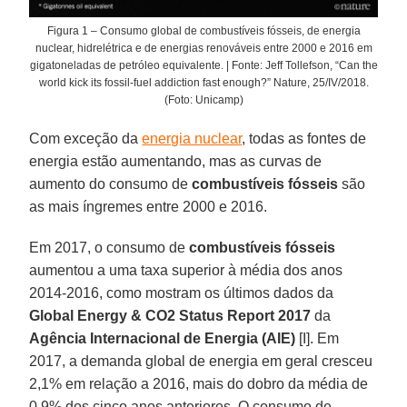
Figura 1 – Consumo global de combustíveis fósseis, de energia
nuclear, hidrelétrica e de energias renováveis entre 2000 e 2016 em
gigatoneladas de petróleo equivalente. | Fonte: Jeff Tollefson, “Can the
world kick its fossil-fuel addiction fast enough?” Nature, 25/IV/2018.
(Foto: Unicamp)
Com exceção da
energia nuclear
, todas as fontes de
energia estão aumentando, mas as curvas de
aumento do consumo de
combustíveis fósseis
são
as mais íngremes entre 2000 e 2016.
Em 2017, o consumo de
combustíveis fósseis
aumentou a uma taxa superior à média dos anos
2014-2016, como mostram os últimos dados da
Global Energy & CO2 Status Report 2017
da
Agência Internacional de Energia (AIE)
[I]. Em
2017, a demanda global de energia em geral cresceu
2,1% em relação a 2016, mais do dobro da média de
0,9% dos cinco anos anteriores. O consumo de