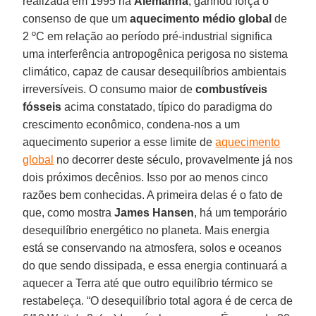
realizada em 1995 na
Alemanha
, ganhou força o
consenso de que um
aquecimento médio global
de
2 ºC em relação ao período pré-industrial significa
uma interferência antropogênica perigosa no sistema
climático, capaz de causar desequilíbrios ambientais
irreversíveis. O consumo maior de
combustíveis
fósseis
acima constatado, típico do paradigma do
crescimento econômico, condena-nos a um
aquecimento superior a esse limite de
aquecimento
global
no decorrer deste século, provavelmente já nos
dois próximos decênios. Isso por ao menos cinco
razões bem conhecidas. A primeira delas é o fato de
que, como mostra
James Hansen
, há um temporário
desequilíbrio energético no planeta. Mais energia
está se conservando na atmosfera, solos e oceanos
do que sendo dissipada, e essa energia continuará a
aquecer a Terra até que outro equilíbrio térmico se
restabeleça. “O desequilíbrio total agora é de cerca de