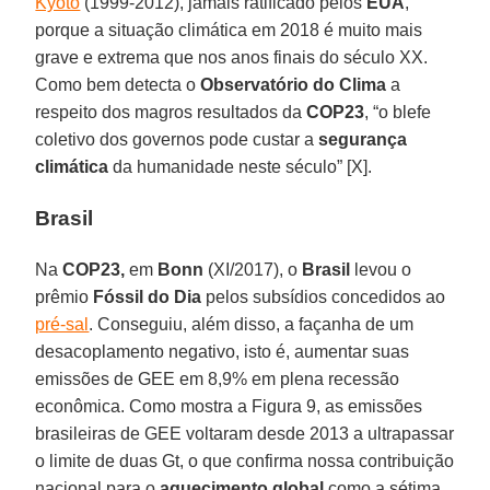
Kyoto
(1999-2012), jamais ratificado pelos
EUA
,
porque a situação climática em 2018 é muito mais
grave e extrema que nos anos finais do século XX.
Como bem detecta o
Observatório do Clima
a
respeito dos magros resultados da
COP23
, “o blefe
coletivo dos governos pode custar a
segurança
climática
da humanidade neste século” [X].
Brasil
Na
COP23,
em
Bonn
(XI/2017), o
Brasil
levou o
prêmio
Fóssil do Dia
pelos subsídios concedidos ao
pré-sal
. Conseguiu, além disso, a façanha de um
desacoplamento negativo, isto é, aumentar suas
emissões de GEE em 8,9% em plena recessão
econômica. Como mostra a Figura 9, as emissões
brasileiras de GEE voltaram desde 2013 a ultrapassar
o limite de duas Gt, o que confirma nossa contribuição
nacional para o
aquecimento global
como a sétima