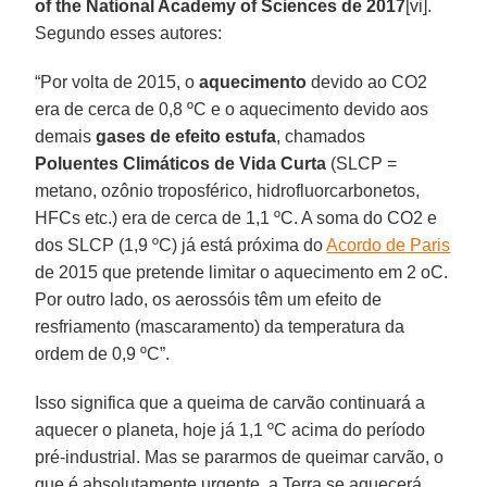
of the National Academy of Sciences de 2017
[vi].
Segundo esses autores:
“Por volta de 2015, o
aquecimento
devido ao CO2
era de cerca de 0,8 ºC e o aquecimento devido aos
demais
gases de efeito estufa
, chamados
Poluentes Climáticos de Vida Curta
(SLCP =
metano, ozônio troposférico, hidrofluorcarbonetos,
HFCs etc.) era de cerca de 1,1 ºC. A soma do CO2 e
dos SLCP (1,9 ºC) já está próxima do
Acordo de Paris
de 2015 que pretende limitar o aquecimento em 2 oC.
Por outro lado, os aerossóis têm um efeito de
resfriamento (mascaramento) da temperatura da
ordem de 0,9 ºC”.
Isso significa que a queima de carvão continuará a
aquecer o planeta, hoje já 1,1 ºC acima do período
pré-industrial. Mas se pararmos de queimar carvão, o
que é absolutamente urgente, a Terra se aquecerá