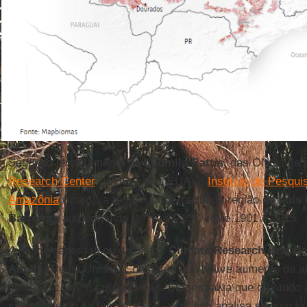
Segundo levantamento de
Ludmila Rattis
, das ONGs de 
Research Center
(WHRC, dos EUA) e
Instituto de Pesqui
Amazônia
(Ipam), a temperatura média da região de
Luís
Barreiras
aumentou de 0,7ºC a 0,8ºC entre 1901 e 2015.
A pesquisadora usou dados da
Climate Research Unit da
Anglia
(Reino Unido). Constatou que houve aumento de a
cerrado, como o sul de
Goiás
. Ela ressalva que o estudo
sim, aumento na temperatura –mas não analisa se isso já 