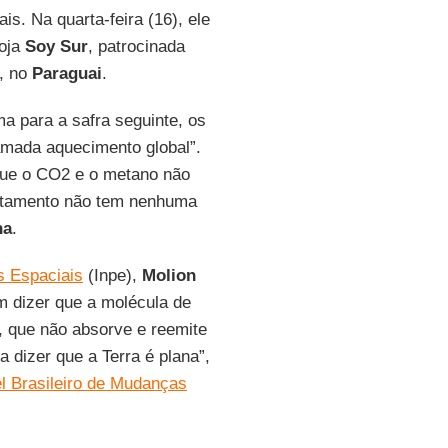
s. Na quarta-feira (16), ele
soja
Soy Sur
, patrocinada
, no
Paraguai
.
a para a safra seguinte, os
amada aquecimento global”.
 que o CO2 e o metano não
matamento não tem nenhuma
ha
.
s Espaciais
(Inpe),
Molion
m dizer que a molécula de
é, que não absorve e reemite
a dizer que a Terra é plana”,
l Brasileiro de Mudanças