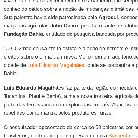
vivemos ciclos de aquecimento e resfriamento que sempre
conhecido cético sobre a noção de mudanças climáticas,
Sua palestra havia sido patrocinada pela
Agrosul
, conces
máquinas agrícolas
John Deere
, pela fabricante de adub
Fundação Bahia
, entidade de pesquisa bancada por prod
“O CO2 não causa efeito estufa e a ação do homem é insi
efeitos sobre o clima”, afirmava Molion em um auditório 
cidade de
Luís Eduardo Magalhães
, onde se concentra a 
Bahia.
Luís Eduardo Magalhães
faz parte da região conhecida
Tocantins, Piauí e Bahia), a mais nova fronteira agrícola 
parte das terras ainda não exploradas no país. Aqui, as i
repetidas como mantra pelos produtores rurais.
O pesquisador aposentado dá cerca de 50 palestras por 
brasileiros, contratado por empresas como a
Syngenta
e 