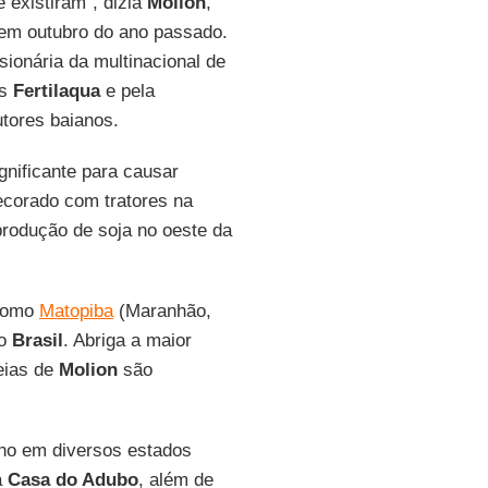
 existiram”, dizia
Molion
,
 em outubro do ano passado.
sionária da multinacional de
os
Fertilaqua
e pela
utores baianos.
gnificante para causar
decorado com tratores na
produção de soja no oeste da
 como
Matopiba
(Maranhão,
do
Brasil
. Abriga a maior
deias de
Molion
são
ano em diversos estados
a
Casa do Adubo
, além de