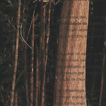
do homem.
O regime de chuvas também sofreu alterações. Dissertaç
Juliana Oliveira Campos
, da
Universidade de Brasília
(
queda de 8,4% na precipitação no cerrado entre 1977 e 2
Goiás
, a redução de chuvas chegou a 10,6%, enquanto ao
4,7%.
“Acreditamos que a redução das chuvas foi menor no
Mat
desmatamento foi menor e teve início mais tardio”, diz
Ju
do cerrado e sua substituição por pastagens e lavouras t
evapotranspiração (perda de água do solo por evaporação 
transpiração), que diminui a formação de chuvas.
Marcos Heil Costa
, professor de climatologia da
Univers
(UFV) e coordenador de um estudo de avaliação do potenc
Bahia
, considera que a seca dos últimos anos não faz par