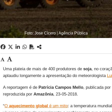
Foto: Jose Cícero | Agência Pública
Uma plateia de mais de 400 produtores de
soja
, no coraç
aplaudiu longamente a apresentação do meteorologista
Lu
A reportagem é de
Patrícia Campos Mello
, publicada por
reproduzida por
Amazônia
, 23-05-2018.
“
O
aquecimento global
é um mito
: a temperatura mundia