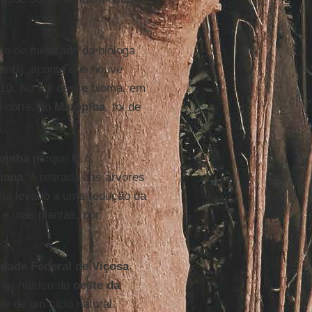
ão de mestrado da bióloga
UnB), aponta que houve
010. No sul desse bioma, em
 norte, no
Matopiba
, foi de
opiba
porque lá o
liana
. A retirada das árvores
eria levado a uma redução da
e, nas plantas, por
idade Federal de Viçosa
ial hídrico do
oeste da
te de um ciclo natural.