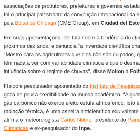
associações de produtores, prefeituras e governos estaduai
foi o principal palestrante da convenção internacional da 
pela
Bolsa de Chicago
(CME Group), em
Ciudad del Este
Em suas apresentações, ele fala sobre a tendência do clim
próximos dez anos, e denuncia “a inverdade científica ch
“Mostro para os agricultores que eles não são culpados,
têm nada a ver com variabilidade climática e que o des
influência sobre o regime de chuvas”, disse
Molion
à
Fol
Físico e pesquisador aposentado do
Instituto de Pesquisa
goza de pouca credibilidade no mundo acadêmico. “Algué
gás carbônico não exerce efeito estufa atmosférico, isto 
radiação térmica, é uma asneira anticientífica equivalente 
afirma o meteorologista
Carlos Nobre
, presidente do
Paine
Climáticas
e ex-pesquisador do
Inpe
.