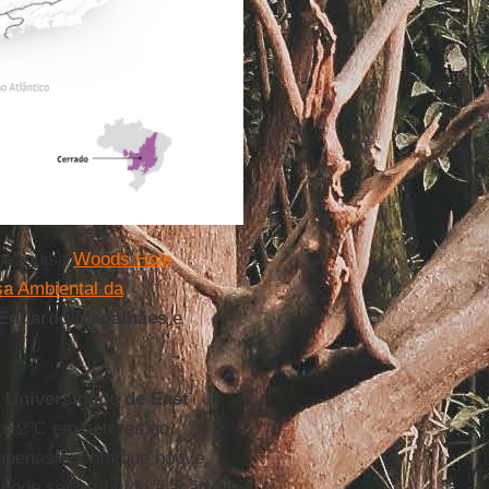
pesquisa
Woods Hole
sa Ambiental da
 Eduardo Magalhães
e
 Universidade de East
té 2ºC em setores do
 apenas aponta que houve,
pode ser atribuído à ação