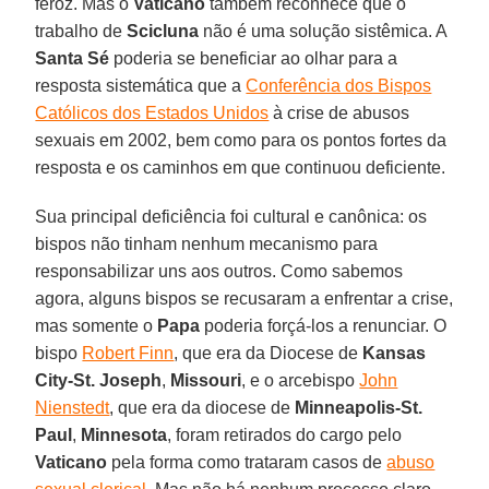
feroz. Mas o
Vaticano
também reconhece que o
trabalho de
Scicluna
não é uma solução sistêmica. A
Santa Sé
poderia se beneficiar ao olhar para a
resposta sistemática que a
Conferência dos Bispos
Católicos dos Estados Unidos
à crise de abusos
sexuais em 2002, bem como para os pontos fortes da
resposta e os caminhos em que continuou deficiente.
Sua principal deficiência foi cultural e canônica: os
bispos não tinham nenhum mecanismo para
responsabilizar uns aos outros. Como sabemos
agora, alguns bispos se recusaram a enfrentar a crise,
mas somente o
Papa
poderia forçá-los a renunciar. O
bispo
Robert Finn
, que era da Diocese de
Kansas
City-St. Joseph
,
Missouri
, e o arcebispo
John
Nienstedt
, que era da diocese de
Minneapolis-St.
Paul
,
Minnesota
, foram retirados do cargo pelo
Vaticano
pela forma como trataram casos de
abuso