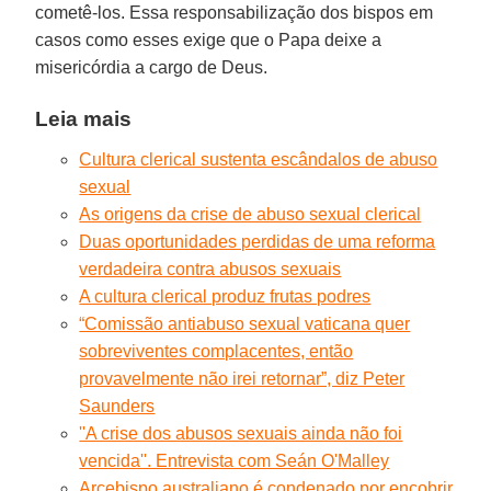
cometê-los. Essa responsabilização dos bispos em
casos como esses exige que o Papa deixe a
misericórdia a cargo de Deus.
Leia mais
Cultura clerical sustenta escândalos de abuso
sexual
As origens da crise de abuso sexual clerical
Duas oportunidades perdidas de uma reforma
verdadeira contra abusos sexuais
A cultura clerical produz frutas podres
“Comissão antiabuso sexual vaticana quer
sobreviventes complacentes, então
provavelmente não irei retornar”, diz Peter
Saunders
''A crise dos abusos sexuais ainda não foi
vencida''. Entrevista com Seán O'Malley
Arcebispo australiano é condenado por encobrir