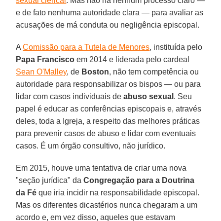
sexual clerical
. Mas não há nenhum processo claro —
e de fato nenhuma autoridade clara — para avaliar as
acusações de má conduta ou negligência episcopal.
A
Comissão para a Tutela de Menores
, instituída pelo
Papa Francisco
em 2014 e liderada pelo cardeal
Sean O'Malley
, de
Boston
, não tem competência ou
autoridade para responsabilizar os bispos — ou para
lidar com casos individuais de
abuso sexual
. Seu
papel é educar as conferências episcopais e, através
deles, toda a Igreja, a respeito das melhores práticas
para prevenir casos de abuso e lidar com eventuais
casos. É um órgão consultivo, não jurídico.
Em 2015, houve uma tentativa de criar uma nova
"seção jurídica" da
Congregação para a Doutrina
da Fé
que iria incidir na responsabilidade episcopal.
Mas os diferentes dicastérios nunca chegaram a um
acordo e, em vez disso, aqueles que estavam