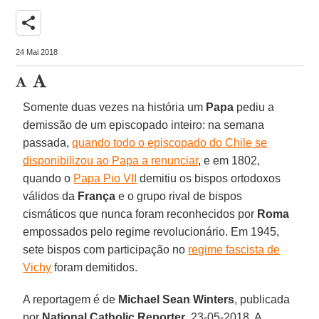
share
24 Mai 2018
Somente duas vezes na história um
Papa
pediu a
demissão de um episcopado inteiro: na semana
passada,
quando todo o episcopado do Chile se
disponibilizou ao Papa a renunciar
, e em 1802,
quando o
Papa Pio VII
demitiu os bispos ortodoxos
válidos da
França
e o grupo rival de bispos
cismáticos que nunca foram reconhecidos por
Roma
empossados pelo regime revolucionário. Em 1945,
sete bispos com participação no
regime fascista de
Vichy
foram demitidos.
A reportagem é de
Michael Sean Winters
, publicada
por
National Catholic Reporter
, 23-05-2018. A