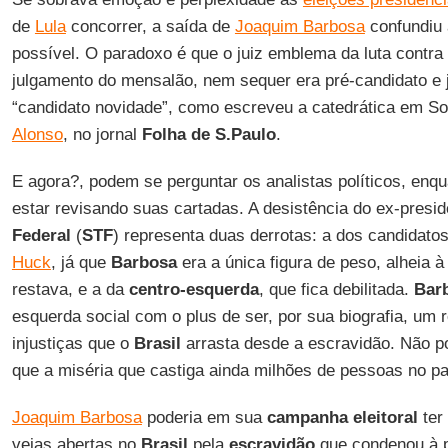
de
Lula
concorrer, a saída de
Joaquim Barbosa
confundiu 
possível. O paradoxo é que o juiz emblema da luta contra
julgamento do mensalão, nem sequer era pré-candidato e 
“candidato novidade”, como escreveu a catedrática em S
Alonso
, no jornal
Folha de S.Paulo
.
E agora?, podem se perguntar os analistas políticos, enq
estar revisando suas cartadas. A desistência do ex-presid
Federal
(
STF
) representa duas derrotas: a dos candidatos
Huck
, já que
Barbosa
era a única figura de peso, alheia 
restava, e a da
centro-esquerda
, que fica debilitada.
Bar
esquerda social com o plus de ser, por sua biografia, um 
injustiças que o
Brasil
arrasta desde a escravidão. Não p
que a miséria que castiga ainda milhões de pessoas no paí
Joaquim Barbosa
poderia em sua
campanha eleitoral
ter
veias abertas no
Brasil
pela
escravidão
que condenou à po