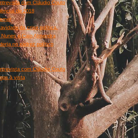
Entrevista com Cláudio Couto
dencial de 2018
Temer
avidade da crise política.
o Nunes e Caio Almendra
eria no xadrez político
Entrevista com Cláudio Couto
igos à vista