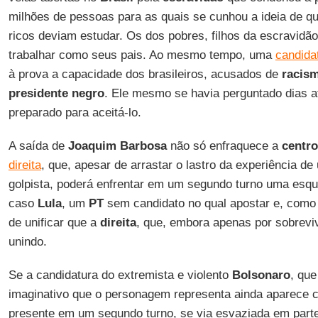
milhões de pessoas para as quais se cunhou a ideia de qu
ricos deviam estudar. Os dos pobres, filhos da escravid
trabalhar como seus pais. Ao mesmo tempo, uma
candida
à prova a capacidade dos brasileiros, acusados de
racis
presidente negro
. Ele mesmo se havia perguntado dias at
preparado para aceitá-lo.
A saída de
Joaquim Barbosa
não só enfraquece a
centr
direita
, que, apesar de arrastar o lastro da experiência de
golpista, poderá enfrentar em um segundo turno uma esq
caso
Lula
, um
PT
sem candidato no qual apostar e, como 
de unificar que a
direita
, que, embora apenas por sobrevi
unindo.
Se a candidatura do extremista e violento
Bolsonaro
, que
imaginativo que o personagem representa ainda aparece c
presente em um segundo turno, se via esvaziada em part