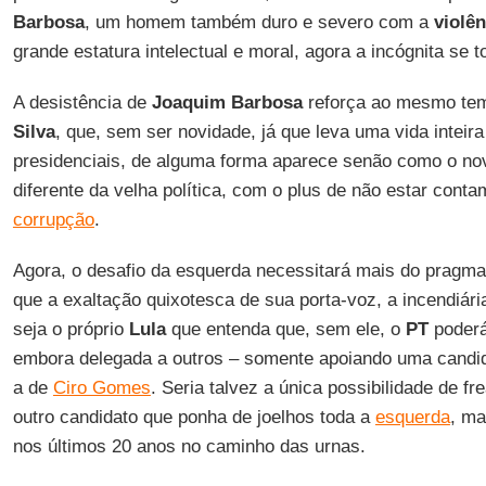
Barbosa
, um homem também duro e severo com a
violên
grande estatura intelectual e moral, agora a incógnita se 
A desistência de
Joaquim Barbosa
reforça ao mesmo tem
Silva
, que, sem ser novidade, já que leva uma vida inteira
presidenciais, de alguma forma aparece senão como o n
diferente da velha política, com o plus de não estar cont
corrupção
.
Agora, o desafio da esquerda necessitará mais do pragma
que a exaltação quixotesca de sua porta-voz, a incendiár
seja o próprio
Lula
que entenda que, sem ele, o
PT
poderá
embora delegada a outros – somente apoiando uma candida
a de
Ciro Gomes
. Seria talvez a única possibilidade de fr
outro candidato que ponha de joelhos toda a
esquerda
, ma
nos últimos 20 anos no caminho das urnas.