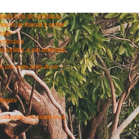
posta firme de candidatura
hances de disputar e ganhar"
oulos
democracia
te partidos, e sim quadrilhas”
e Lula ungiu antes de ser
lsonaro
u caravelas com esquerda' ao