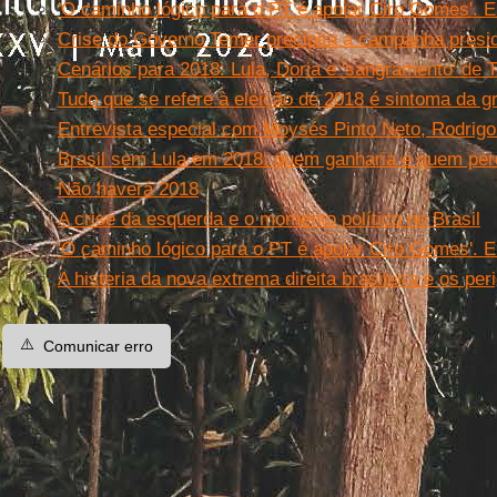
'O caminho lógico para o PT é apoiar Ciro Gomes'. 
Crise do Governo Temer precipita a campanha presi
Cenários para 2018: Lula, Doria e 'sangramento' de 
Tudo que se refere à eleição de 2018 é sintoma da gr
Entrevista especial com Moysés Pinto Neto, Rodrig
Brasil sem Lula em 2018: quem ganharia e quem perd
Não haverá 2018
A crise da esquerda e o momento político no Brasil
'O caminho lógico para o PT é apoiar Ciro Gomes'. 
A histeria da nova extrema direita brasileira e os per
⚠️
Comunicar erro