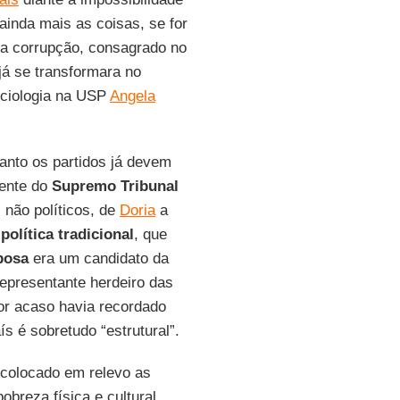
ainda mais as coisas, se for
 a corrupção, consagrado no
já se transformara no
ociologia na USP
Angela
uanto os partidos já devem
ente do
Supremo Tribunal
 não políticos, de
Doria
a
à
política tradicional
, que
bosa
era um candidato da
representante herdeiro das
or acaso havia recordado
s é sobretudo “estrutural”.
 colocado em relevo as
breza física e cultural