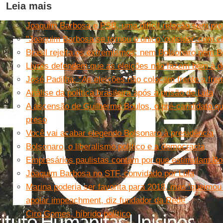
Leia mais
Joaquim Barbosa e PSB, uma difícil relação sem pro
"Joaquim Barbosa se tornou o único 'outsider' com c
Brasil rejeita os extremismos: nem Bolsonaro nem B
Livros defendem que as eleições não fazem bem à 
José Padilha: “As eleições não colocam frente a fren
Análise da política brasileira após a prisão de Lula
A ascensão de Guilherme Boulos, o pré-candidato qu
preso
Você vai acabar elegendo Bolsonaro à presidência
Bolsonaro, o liberalismo político e a democracia
Empresários paulistas contam por que estimulam Bo
Joaquim Barbosa no STF, convidado por Lula
Marina poderia ser favorita para 2018, mas 'queimo
apoiar impeachment, diz fundador da Rede
Ciro Gomes, híbrido político