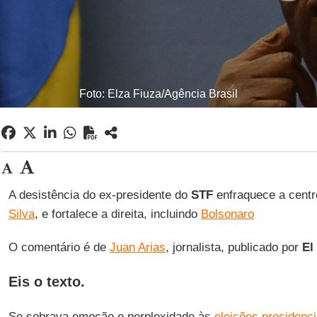
Foto: Elza Fiuza/Agência Brasil
A desistência do ex-presidente do
STF
enfraquece a centr
Silva
, e fortalece a direita, incluindo
Bolsonaro
O comentário é de
Juan Arias
, jornalista, publicado por
El
Eis o texto.
Se sobrava emoção e perplexidade às
eleições presidenci