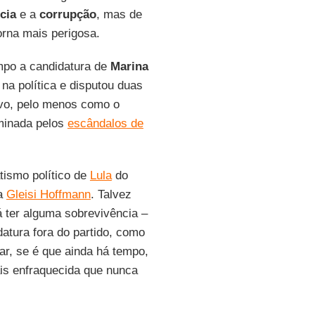
cia
e a
corrupção
, mas de
torna mais perigosa.
po a candidatura de
Marina
 na política e disputou duas
ovo, pelo menos como o
aminada pelos
escândalos de
tismo político de
Lula
do
ia
Gleisi Hoffmann
. Talvez
 ter alguma sobrevivência –
tura fora do partido, como
ear, se é que ainda há tempo,
is enfraquecida que nunca