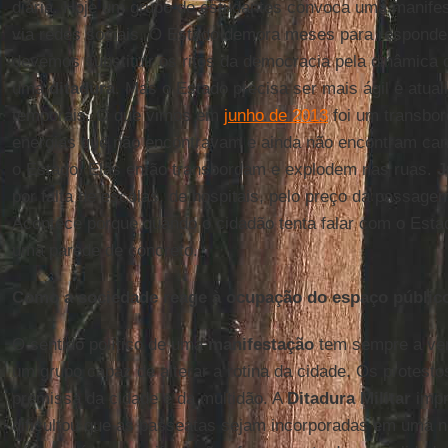
diária. Hoje um grupo de estudantes convoca uma manife
via redes sociais. O Estado demora meses para responder
devemos substituir os ritos da democracia pela dinâmica
uma
ditadura
. Mas o Estado precisa ser mais ágil e atua
temporais. O que vimos em
junho de 2013
foi um transbor
energias que não encontravam e ainda não encontram ca
o Estado. Elas então transbordam e explodem nas ruas.
J
por falta de escolas, de hospitais, pelo preço da passage
Acontece porque quando o cidadão tenta falar com o Esta
uma parede de concreto.
Como a sociedade reage à ocupação do espaço públic
O sentido político de uma
manifestação
tem sempre a ve
um grupo capaz de alterar a rotina da cidade. Os protesto
premissa da cidade e da multidão. A
Ditadura Militar
impr
dificultou que as passeatas sejam incorporadas em uma 