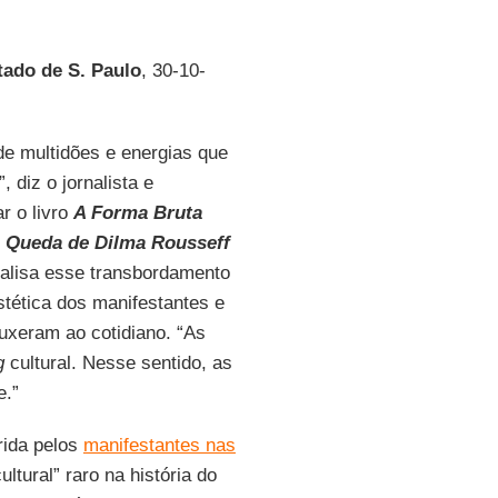
tado de S. Paulo
, 30-10-
e multidões e energias que
diz o jornalista e
r o livro
A Forma Bruta
à Queda de Dilma Rousseff
alisa esse transbordamento
stética dos manifestantes e
uxeram ao cotidiano. “As
g
cultural. Nesse sentido, as
e.”
rida pelos
manifestantes nas
ltural” raro na história do