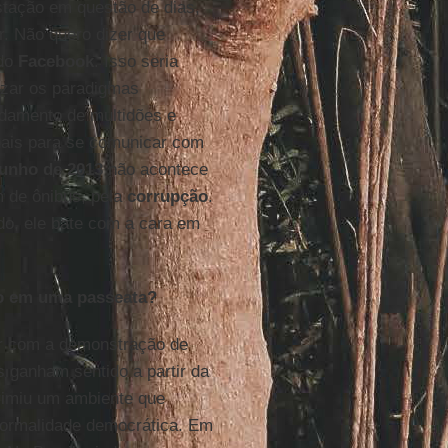
stação em questão de dias,
. Não quero dizer que
 do
Facebook
. Isso seria
lizar os paradigmas
damento de multidões e
nais para se comunicar com
unho de 2013
não acontece
m de ônibus, pela
corrupção
.
do, ele bate com a cara em
o em uma passeata?
r com a demonstração de
s ganham sentido a partir da
imiu um ambiente que
normalidade democrática. Em