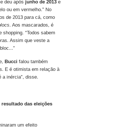
e deu após
junho de 2013
e
relo ou em vermelho.” No
ros de 2013 para cá, como
blocs
. Aos mascarados, é
e shopping. “Todos sabem
ras. Assim que veste a
loc...”
de,
Bucci
falou também
. E é otimista em relação à
 a inércia”, disse.
 resultado das eleições
inaram um efeito