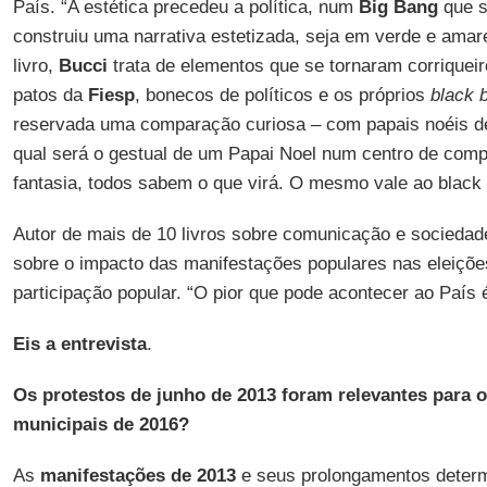
País. “A estética precedeu a política, num
Big Bang
que s
construiu uma narrativa estetizada, seja em verde e ama
livro,
Bucci
trata de elementos que se tornaram corriquei
patos da
Fiesp
, bonecos de políticos e os próprios
black 
reservada uma comparação curiosa – com papais noéis d
qual será o gestual de um Papai Noel num centro de comp
fantasia, todos sabem o que virá. O mesmo vale ao black b
Autor de mais de 10 livros sobre comunicação e socieda
sobre o impacto das manifestações populares nas eleições
participação popular. “O pior que pode acontecer ao País é
Eis a entrevista
.
Os protestos de junho de 2013 foram relevantes para o
municipais de 2016?
As
manifestações de 2013
e seus prolongamentos determ