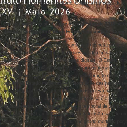
produzido um ponto de equilíbrio. Culpar a rua pelos desc
brasileira é um absurdo.
Em seu ensaio, o sr. diz que os protestos de 2013 se 
desconexão temporal entre Estado e sociedade. Com
Trata-se do predomínio das dinâmicas do espetáculo e da t
política versus a lentidão dos processos de decisão do Es
e propulsão a partir das tecnologias digitais. O Estado mod
da instância da palavra impressa. Foram os jornais de cir
serviram de suporte aos debates e à elaboração coletiva
origem ao Estado moderno. A conformação das nações t
presença dos jornais. É curioso como isso leva para dentr
retrato da temporalidade da palavra impressa é a figura d
editado eletronicamente, mas o ciclo temporal de 24 hor
processos que tramitam para que uma decisão saia de uma
percurso se refere à pulsação da sociedade mediada por p