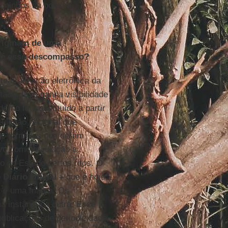
aminhos da política
originam de uma
o é esse descompasso?
eatralização eletrônica da
tado. Isso ganha visibilidade
erno foi constituído a partir
culação nacional que
 de fórmulas que deram
eve como mediação a
o do Estado certos ritos. O
o
Diário Oficial
– que é hoje
as é uma marca. Os
 instância a outra. Esse
ublicações de periodicidade