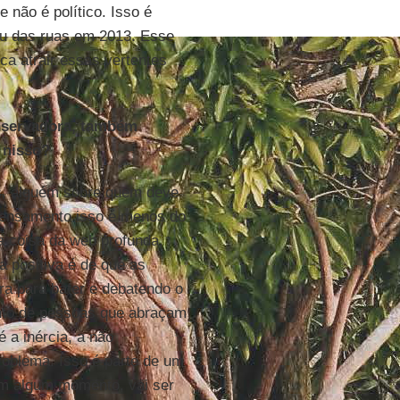
e não é político. Isso é
rou das ruas em 2013. Esse
ca atrair essas vertentes
nservadora, também
 nisso?
s, alguém sobre quem deve
 pensamento isso é menos do
a coisa da web profunda,
ra positiva é de que as
a para bater e debatendo o
ento de pessoas que abraçam
 a inércia, a não
roblema. Isso é parte de um
Em algum momento, vai ser