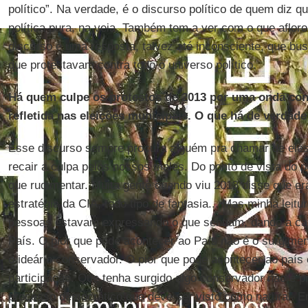
político”. Na verdade, é o discurso político de quem diz qu
política pura, na veia. Também tem a ver com o que aflo
discurso é uma resposta, talvez até inconsciente, que bus
que protestavam contra todo o universo político.
Há quem culpe os protestos de 2013 por uma onda co
refletida nas eleições municipais. O que há de verdade
Esse discurso sempre procura alguém pra chamar de ele
recair a culpa pelos nossos males. Do ponto de vista do
que rudimentar. Muita gente quando viu 2013 disse que er
estratégia da CIA, todo tipo de fantasia... Mas minha leitu
pessoas estavam expressando o que sentiam, dando a car
País. O pior que pode acontecer ao País não é o surgim
o ideário conservador. O pior que pode acontecer ao país é
participação. Que tenha surgido algo conservador não é p
processo democrático que deve ser visto como natural. 