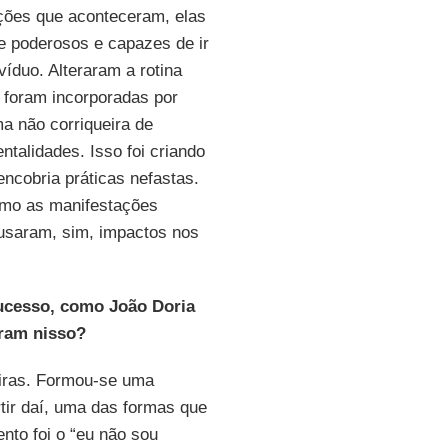
ções que aconteceram, elas
 poderosos e capazes de ir
víduo. Alteraram a rotina
 foram incorporadas por
a não corriqueira de
talidades. Isso foi criando
encobria práticas nefastas.
omo as manifestações
usaram, sim, impactos nos
sucesso, como João Doria
aram nisso?
eiras. Formou-se uma
rtir daí, uma das formas que
ento foi o “eu não sou