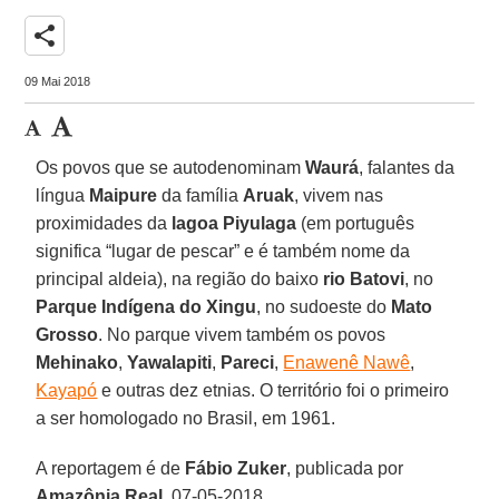
share
09 Mai 2018
Os povos que se autodenominam
Waurá
, falantes da
língua
Maipure
da família
Aruak
, vivem nas
proximidades da
lagoa Piyulaga
(em português
significa “lugar de pescar” e é também nome da
principal aldeia), na região do baixo
rio Batovi
, no
Parque Indígena do Xingu
, no sudoeste do
Mato
Grosso
. No parque vivem também os povos
Mehinako
,
Yawalapiti
,
Pareci
,
Enawenê Nawê
,
Kayapó
e outras dez etnias. O território foi o primeiro
a ser homologado no Brasil, em 1961.
A reportagem é de
Fábio Zuker
, publicada por
Amazônia Real
, 07-05-2018.