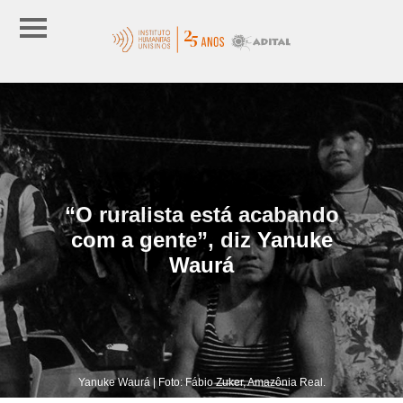
“O ruralista está acabando
com a gente”, diz Yanuke
Waurá
Yanuke Waurá | Foto: Fábio Zuker, Amazônia Real.