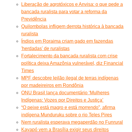
Liberação de agrotóxicos e Anvisa: o que pede a
bancada ruralista para votar a reforma da
Previdência
Quilombolas infligem derrota histórica à bancada
ruralista
Índios em Roraima criam gado em fazendas
'herdadas' de ruralistas
Fortalecimento da bancada ruralista com crise
política deixa Amazônia vulnerável, diz Financial
Times
MPF descobre leilão ilegal de terras indígenas
por madeireiros em Rondônia
ONU Brasil lança documentário ‘Mulheres
Indígenas: Vozes por Direitos e Justiça’
“O peixe está magro e está morrendo”, afirma
indígena Munduruku sobre o rio Teles Pires
Nem ruralista esperava megaperdão no Funrural
Kayapó vem a Brasília exigir seus direitos