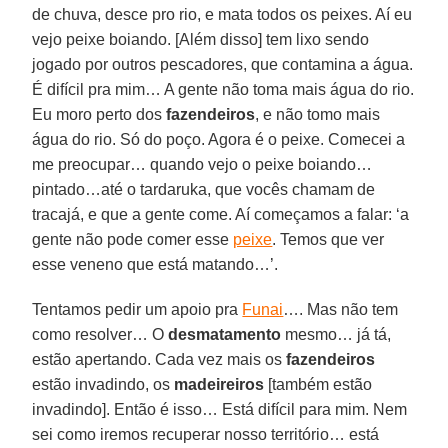
de chuva, desce pro rio, e mata todos os peixes. Aí eu
vejo peixe boiando. [Além disso] tem lixo sendo
jogado por outros pescadores, que contamina a água.
É difícil pra mim… A gente não toma mais água do rio.
Eu moro perto dos
fazendeiros
, e não tomo mais
água do rio. Só do poço. Agora é o peixe. Comecei a
me preocupar… quando vejo o peixe boiando…
pintado…até o tardaruka, que vocês chamam de
tracajá, e que a gente come. Aí começamos a falar: ‘a
gente não pode comer esse
peixe
. Temos que ver
esse veneno que está matando…’.
Tentamos pedir um apoio pra
Funai
…. Mas não tem
como resolver… O
desmatamento
mesmo… já tá,
estão apertando. Cada vez mais os
fazendeiros
estão invadindo, os
madeireiros
[também estão
invadindo]. Então é isso… Está difícil para mim. Nem
sei como iremos recuperar nosso território… está