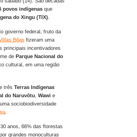
o sábado (14). São décadas
6 povos indígenas
que
ígena do Xingu (TIX)
.
 governo federal, fruto da
Villas Bôas
fizeram uma
 principais incentivadores
nome de
Parque Nacional do
o cultural, em uma região
e três
Terras Indígenas
al do Naruvôtu
,
Wawi
e
 uma sociobiodiversidade
ia
.
 30 anos, 66% das florestas
por grandes monoculturas