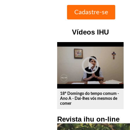
Vídeos IHU
play_circle_outline
18º Domingo do tempo comum -
Ano A - Dai-lhes vós mesmos de
comer
Revista ihu on-line