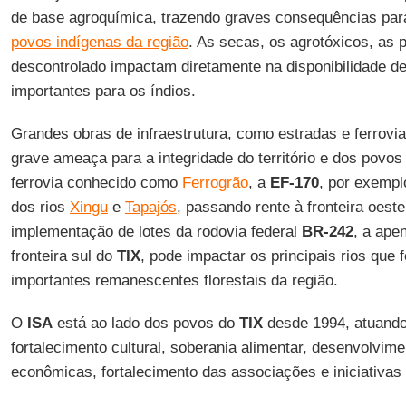
de base agroquímica, trazendo graves consequências par
povos indígenas da região
. As secas, os agrotóxicos, as 
descontrolado impactam diretamente na disponibilidade de
importantes para os índios.
Grandes obras de infraestrutura, como estradas e ferro
grave ameaça para a integridade do território e dos povos 
ferrovia conhecido como
Ferrogrão
, a
EF-170
, por exempl
dos rios
Xingu
e
Tapajós
, passando rente à fronteira oest
implementação de lotes da rodovia federal
BR-242
, a ape
fronteira sul do
TIX
, pode impactar os principais rios que
importantes remanescentes florestais da região.
O
ISA
está ao lado dos povos do
TIX
desde 1994, atuand
fortalecimento cultural, soberania alimentar, desenvolvime
econômicas, fortalecimento das associações e iniciativas d