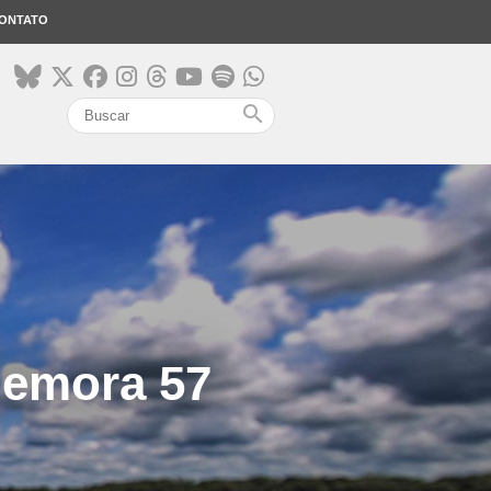
ONTATO
search
memora 57