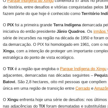
O
Parque Indígena do Xingu
comemora 57 anos no próxim
de história, entre desafios e vitórias conquistadas pelos
1
fazem parte do que hoje é conhecido como
Território Ind
O
PIX
foi a primeira grande
Terra Indígena
demarcada pelo
iniciativa do então presidente
Jânio Quadros
. Os
irmãos 
série de incursões na região na década de 1950 e foram os
da demarcação. O PIX foi homologado em 1961, com o 
Xingu
, com a intenção de proteger um importante complex
estratégica do ponto de vista ecológico.
O
TIX
é a região que engloba o
Parque Indígena do Xingu
adjacentes, demarcadas nas décadas seguintes –
Pequiz
Batovi
. São 2,8 hectares, oito mil pessoas que compõem
única em uma região de transição entre
Cerrado
e
Amazôn
O
Xingu
enfrenta hoje uma série de desafios: nos últimos
nas adjacências do
TIX
foram desmatadas e substituídas 