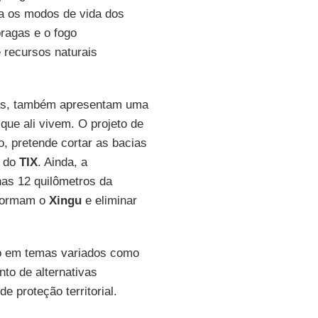
a os modos de vida dos
pragas e o fogo
 recursos naturais
vias, também apresentam uma
que ali vivem. O projeto de
o, pretende cortar as bacias
e do
TIX
. Ainda, a
nas 12 quilômetros da
 formam o
Xingu
e eliminar
o em temas variados como
nto de alternativas
e proteção territorial.