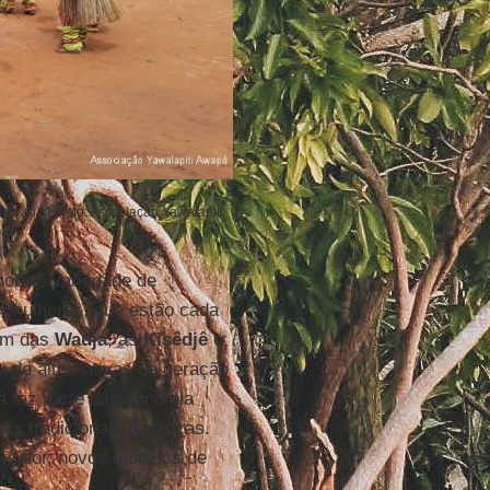
ido ao AI (Foto: Associação Yawalapiti
norme variedade de
s mulheres, que estão cada
lém das
Wauja
, as
Kisêdjê
e
 de alternativas de geração
á faz parte da economia
as tradicionais de trocas.
maior, novos modelos de
.