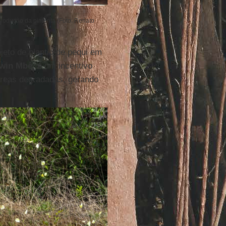
 produção da pimenta (Foto: Renato
eto de plantio de pequi em
win Mbê
, é um incentivo
áreas degradadas, gerando