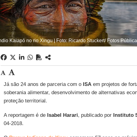
ndio Kaiapó no rio Xingu | Foto: Ricardo Stuckert/ Fotos Públic
Já são 24 anos de parceria com o
ISA
em projetos de fort
soberania alimentar, desenvolvimento de alternativas ec
proteção territorial.
A reportagem é de
Isabel Harari
, publicado por
Instituto
04-2018.