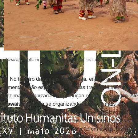
Yawalapiti realizam oficinas de resgate dos cantos tradicionais, projeto submet
Awapá)
2- No terreiro das casas dos
Wauja
, encontram-se uma e
pimentas. São espécies manejadas tradicionalmente pela
vez mais organizadas na produção e comercialização. A
Kawaiwete
estão se organizando cada vez mais em busca
de renda por meio da produção da pimenta. Este produto j
local, por meio da venda de seus excedentes e dos sistem
Com a demanda por comercialização em escala cada vez 
gestão e adaptações de tecnologias se fazem necessários