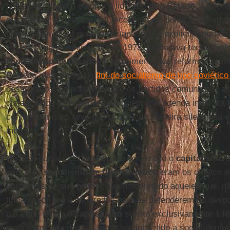
social, econômico e político liderado pelo
Estado
. A agend
de qualquer sistema social, econômico e político liderado
implícita foi muito mais importante que a explícita, porqu
estava já agonizante e, desde 1978, procurava reconstrui
capitalismo de Estado
no seguimento das reformas prom
O efeito mais direto do
fim do socialismo de tipo soviétic
desarmado momentaneamente os partidos comunistas, alg
distanciados da experiência soviética. A agenda implícita
contou; por isso, teve que ocorrer de maneira silenciosa 
muros.
Na fase que até então tinha caracterizado o
capitalismo
d
social ao
socialismo de tipo soviético
eram os direitos 
universais de que beneficiavam sobretudo aqueles que, não
tinham o direito e os direitos para se defenderem do desp
para que tendia o
capitalismo
sujeito exclusivamente à
ló
mais avançada desta alternativa tinha sido a social-demo