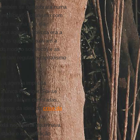
, também se desdobrara numa
implícita (capitalismo com
cial mínima que ela
e a agenda implícita era a
re as que continuavam a
do modelo soviético) e as
ueriam regular o capitalismo
, a agenda implícita
 a única em vigor. Foi-se
terior saíram derrotadas.
edentes da ideia da
crise da
a impossibilidade ou
xia neoliberal
doutrinava
Estado
e da regulação