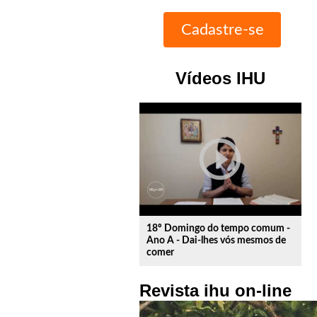
Vídeos IHU
play_circle_outline
18º Domingo do tempo comum -
Ano A - Dai-lhes vós mesmos de
comer
Revista ihu on-line