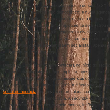
guerra, que aliás no seu começo, no início do século XX
agenda explícita (socialismo democrático) e numa agenda 
alguma compatibilidade com a democracia e a inclusão so
pressupunha). Depois de 1945, rapidamente se mostrou qu
única agenda. Desde então as esquerdas dividiram-se ent
defender uma solução socialista (mais ou menos distante 
que, por mais que se proclamassem socialistas, apenas q
e controlar os seus “excessos”.
Depois de 1989, e tal como acontecera no início do século
continuou durante algum tempo implícita, apesar de ser já
tornando evidente que ambas as
esquerdas
do período an
Por isso se assistiu, depois de 1989, à difusão sem prec
social democracia
, muitas vezes articulada com a ideia d
inviabilidade da social democracia. A secundá-la, a
ortodo
sobre o carácter predador ou, pelo menos, ineficiente do