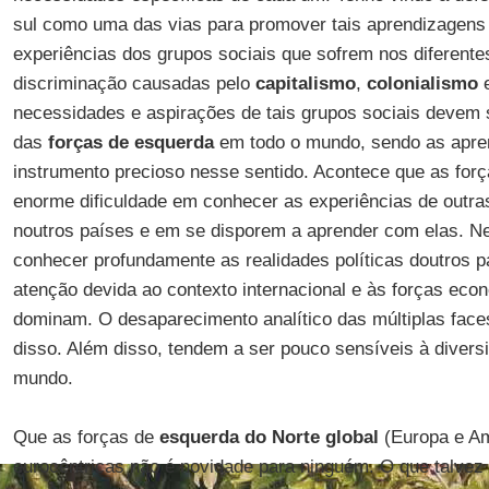
sul como uma das vias para promover tais aprendizagens e
experiências dos grupos sociais que sofrem nos diferente
discriminação causadas pelo
capitalismo
,
colonialismo
necessidades e aspirações de tais grupos sociais devem se
das
forças de esquerda
em todo o mundo, sendo as apre
instrumento precioso nesse sentido. Acontece que as fo
enorme dificuldade em conhecer as experiências de outra
noutros países e em se disporem a aprender com elas. N
conhecer profundamente as realidades políticas doutros 
atenção devida ao contexto internacional e às forças econ
dominam. O desaparecimento analítico das múltiplas fac
disso. Além disso, tendem a ser pouco sensíveis à diversid
mundo.
Que as forças de
esquerda do Norte global
(Europa e Am
eurocêntricas não é novidade para ninguém. O que talvez