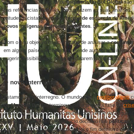
a maior parte das forças de
esquerda do Sul Global
são 
nas referências culturais que subjazem às suas análises.
atitudes racistas de muitas
forças de esquerda da Améri
povos indígenas e afrodescendentes
.
Com o seu objetivo muito limitado de analisar a
conjuntur
em alguns países este texto pretende aumentar o inter-co
sugerir possibilidades de se articularem tanto nacional c
O novo interregno
Estamos num interregno. O mundo que o
neoliberalismo
c
do Muro de Berlim
terminou com a primeira fase da
crise
ainda não se definiu o novo mundo que se lhe vai seguir
agendas que tiveram um impacto decisivo nas
políticas 
todo o mundo. A agenda explícita foi o fim definitivo do
so