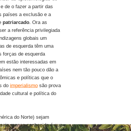
 de o fazer a partir das
s países a exclusão e a
e
patriarcado
. Ora as
r a referência privilegiada
ndizagens globais um
rças de esquerda têm uma
s forças de esquerda
em estão interessadas em
países nem tão pouco dão a
ômicas e políticas que o
es do
imperialismo
são prova
ade cultural e política do
érica do Norte) sejam
 seja menos conhecido é que