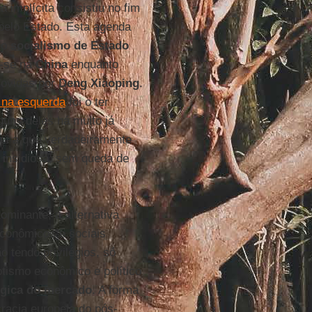
a implícita consistiu no fim
 pelo Estado. Esta agenda
e o
socialismo de Estado
r-se na
China
enquanto
ovidas por
Deng Xiaoping
.
o na esquerda
foi o ter
uns deles há muito já
 foi a que verdadeiramente
e insidiosa, sem queda de
ominante, a alternativa
econômicos e sociais
 tendo privilégios, só
otismo econômico e político
gica do mercado
. A forma
cracia europeia do pós-