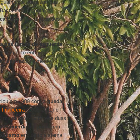
igualmente eurocêntricas
 Basta ter em conta as
ca Latina
em relação aos
a das forças de esquerda
nhecimento entre elas e
omo internacionalmente.
riou em 1989 com a
queda
 financeira
(2008-2011) e
. O mundo pós-1989 teve duas
de esquerda
um pouco em
cialismo
enquanto sistema