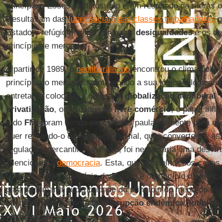
princípios. Esses conflitos não eram resultado de meras o
Resultavam das
lutas sociais das classes trabalhadoras
q
Estado o refúgio mínimo contra as
desigualdades
e os de
princípio de mercado.
A partir de 1989, o
neoliberalismo
encontrou o clima polít
princípio do mercado, contrapondo a sua lógica à lógica d
entretanto colocado à defesa. A
globalização neoliberal
,
privatização
, os tratados de
livre comércio
, o papel inf
e do
FMI
foram sendo executadas paulatinamente para erod
quer retirando-o da regulação social, quer convertendo e
regulação mercantil. Para isso, foi necessária uma desvir
silenciosa da
democracia
. Esta, que no melhor dos casos 
tensões entre o princípio do Estado e o princípio do merc
para legitimar a superioridade do princípio do mercado e,
ela própria num mercado (
corrupção endêmica
,
lobbies
partidos
, etc.).