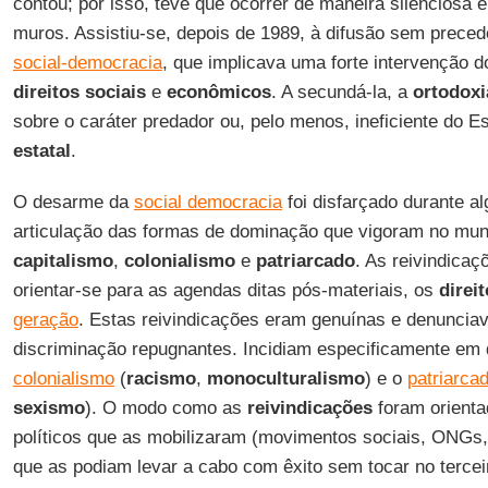
contou; por isso, teve que ocorrer de maneira silenciosa 
muros. Assistiu-se, depois de 1989, à difusão sem preced
social-democracia
, que implicava uma forte intervenção 
direitos sociais
e
econômicos
. A secundá-la, a
ortodoxi
sobre o caráter predador ou, pelo menos, ineficiente do E
estatal
.
O desarme da
social democracia
foi disfarçado durante a
articulação das formas de dominação que vigoram no mun
capitalismo
,
colonialismo
e
patriarcado
. As reivindica
orientar-se para as agendas ditas pós-materiais, os
direi
geração
. Estas reivindicações eram genuínas e denunci
discriminação repugnantes. Incidiam especificamente em 
colonialismo
(
racismo
,
monoculturalismo
) e o
patriarca
sexismo
). O modo como as
reivindicações
foram orienta
políticos que as mobilizaram (movimentos sociais, ONGs,
que as podiam levar a cabo com êxito sem tocar no tercei