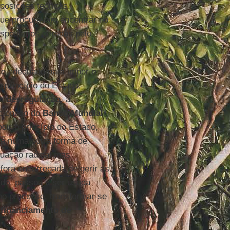
posições teóricas.
ue procuravam encontrar no
spotismos gerados pelo
ico adequado para impor o
o princípio do Estado,
 a
desregulação
, a
lacionado do
Banco Mundial
ir o princípio do Estado,
sta numa outra forma de
tuação radical mas
fora encarregada de gerir as
ado, passou a ser usada
 no processo, transformar-se
,
financiamento de