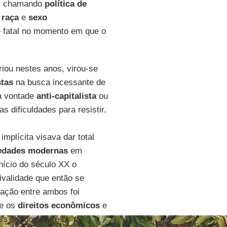
oi chamando
política de
e raça
e
sexo
e fatal no momento em que o
criou nestes anos, virou-se
stas
na busca incessante de
da vontade
anti-capitalista
ou
as dificuldades para resistir.
mplícita visava dar total
edades modernas
em
início do século XX o
ivalidade que então se
elação entre ambos foi
e os
direitos econômicos
e
is agudos entre os dois