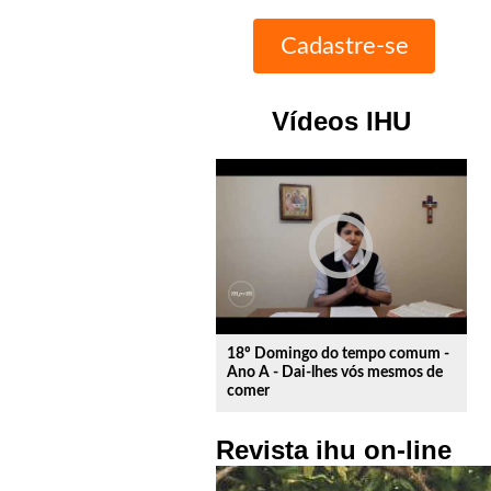
Vídeos IHU
play_circle_outline
18º Domingo do tempo comum -
Ano A - Dai-lhes vós mesmos de
comer
Revista ihu on-line