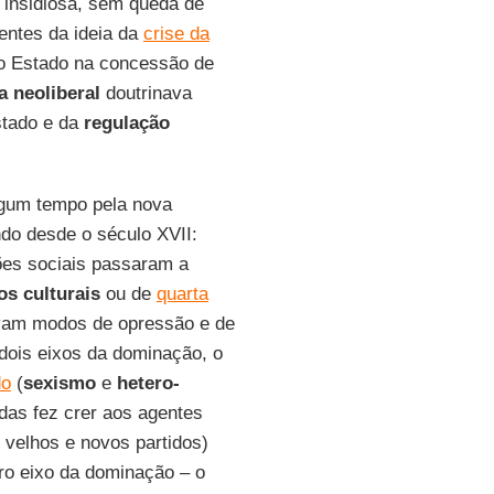
e insidiosa, sem queda de
entes da ideia da
crise da
do Estado na concessão de
a neoliberal
doutrinava
stado e da
regulação
lgum tempo pela nova
do desde o século XVII:
ções sociais passaram a
tos culturais
ou de
quarta
avam modos de opressão e de
dois eixos da dominação, o
do
(
sexismo
e
hetero-
das fez crer aos agentes
 velhos e novos partidos)
ro eixo da dominação – o