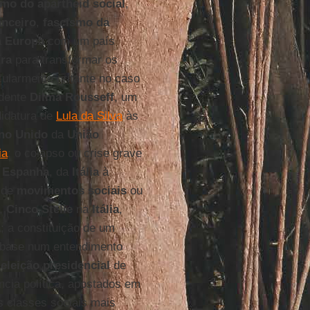
smo do apartheid social
,
anceiro
,
fascismo da
a
Europa
com um país
ira
para transformar os
cularmente gritante no caso
idente
Dilma Rousseff
, um
didatura de
Lula da Silva
às
no Unido
da
União
ia
; o colapso ou crise grave
à
Espanha
, da
Itália
à
 de
movimentos sociais
ou
,
Cinco Stelle
na
Itália
,
a
; a constituição de um
base num entendimento
eleição presidencial
de
ncia política, apostados em
s classes sociais mais