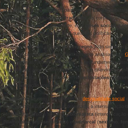
O objetivo era que o Estado passasse de
Estado capital
Estado capitalista-sem contradições
. As contradições 
exteriorizadas para a sociedade, e as
crises sociais
a se
questões de polícia e não como questões políticas.
Vivemos, pois, um período de
interregno
. Não sei se est
mórbidos como o interregno famosamente analisado por
G
certamente assumido características profundamente disso
cinco ou dez anos, a atividade política em diferentes paí
adquiriu facetas e traduziu-se em
manifestações
surpreen
Eis uma seleção possível:
O agravamento sem precedentes da
desigualdade social
e
envergonhada para a riqueza ostentada; a intensificação 
(erosão dos direitos sociais),
colonialista
(intensificação
islamofobia
,
anti-semitismo
) e
patriarcal
(
sexismo
,
fem