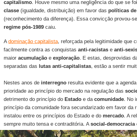
capitalismo
. Houve mesmo uma negligência do que se f
classe
(igualdade, distribuição) em favor das
políticas d
(reconhecimento da diferença). Essa convicção provou-s
regime pós-1989
caiu.
A
dominação capitalista
, reforçada pela legitimidade que 
facilmente contra as conquistas
anti-racistas
e
anti-sexi
maior
acumulação
e
exploração
. E estas, desprovidas 
separadas das
lutas anti-capitalistas
, estão a sentir muit
Nestes anos de
interregno
resulta evidente que a agenda i
prioridade ao princípio do mercado na regulação das
soci
detrimento do princípio do
Estado
e da
comunidade
. No 
princípio da comunidade fora secundarizado em favor da r
instalou entre os princípios do Estado e do
mercado
. A r
sempre muito tensa e contraditória. A
social-democracia
sociais
significaram momentos de trégua nos conflitos ma