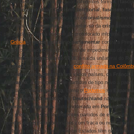
chamo fascismo social em suas diferentes formas (
fasci
fascismo contratual
,
fascismo territorial
,
fascismo fin
insegurança
); a reemergência do
colonialismo
interno n
dominante, a
Alemanha
, a aproveitar-se da
crise finance
países do sul numa espécie de protetorado informal, parti
da
Grécia
; o
golpe judiciário-parlamentar
contra a Pres
golpe continuado com o processo de impedimento da can
eleições presidenciais de 2018
; a saída unilateral do
Rei
Europeia
; o fim presumível do
conflito armado na Colômb
do
bipartidismo centrista
em vários países, da
França
Alemanha
; a emergência de partidos de tipo novo a partir
mobilizações antipolítica
, como o
Podemos
na
Espanha
AAP
na
Índia
,
Alternative für Deutschland
na
Alemanh
governo de esquerda
muito moderada em
Portugal
com 
sem precedentes entre diferentes partidos de esquerda; a
homens de negócios bilionários com fraca ou nula experiê
destruir a proteção social que os Estados têm garantido à