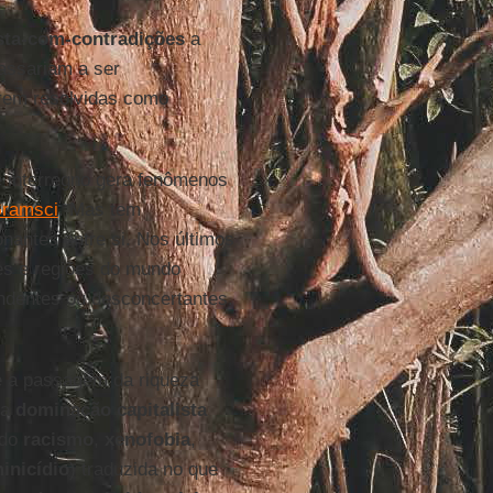
ista-com-contradições
a
passariam a ser
rem resolvidas como
e interregno gera fenômenos
ramsci
. Mas tem
nantes entre si. Nos últimos
ses e regiões do mundo
dentes ou desconcertantes.
 a passagem da riqueza
da
dominação capitalista
 do
racismo
,
xenofobia
,
inicídio
) traduzida no que