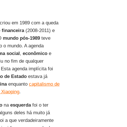
criou em 1989 com a queda
e financeira
(2008-2011) e
 O
mundo pós-1989
teve
o o mundo. A agenda
ma social
,
econômico
e
iu no fim de qualquer
 Esta agenda implícita foi
mo de Estado
estava já
ina
enquanto
capitalismo de
 Xiaoping
.
o
na
esquerda
foi o ter
alguns deles há muito já
 foi a que verdadeiramente