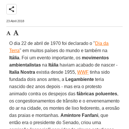
share
23 Abril 2018
O dia 22 de abril de 1970 foi declarado o "
Dia da
Terra
" em muitos países do mundo e também na
Itália
. Foi um evento importante, os
movimentos
ambientalistas
na
Itália
haviam acabado de nascer -
Italia Nostra
existia desde 1955,
WWF
tinha sido
fundada dois anos antes, a
Legambiente
teria
nascido dez anos depois - mas era o protesto
animado contra os despejos das
fábricas poluentes
,
os congestionamentos de trânsito e o envenenamento
do ar na cidade, os montes de lixo fedorento, a erosão
das praias e montanhas.
Amintore Fanfani
, que
então era o presidente do Senado, criou uma