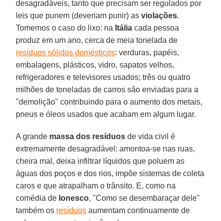
desagradáveis, tanto que precisam ser regulados por
leis que punem (deveriam punir) as
violações
.
Tomemos o caso do lixo: na
Itália
cada pessoa
produz em um ano, cerca de meia tonelada de
resíduos sólidos domésticos
: verduras, papéis,
embalagens, plásticos, vidro, sapatos velhos,
refrigeradores e televisores usados; três ou quatro
milhões de toneladas de carros são enviadas para a
"demolição" contribuindo para o aumento dos metais,
pneus e óleos usados que acabam em algum lugar.
A grande
massa dos resíduos
de vida civil é
extremamente desagradável: amontoa-se nas ruas,
cheira mal, deixa infiltrar líquidos que poluem as
águas dos poços e dos rios, impõe sistemas de coleta
caros e que atrapalham o trânsito. E, como na
comédia de
Ionesco
, "Como se desembaraçar dele"
também os
resíduos
aumentam continuamente de