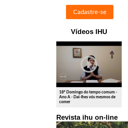
Vídeos IHU
play_circle_outline
18º Domingo do tempo comum -
Ano A - Dai-lhes vós mesmos de
comer
Revista ihu on-line