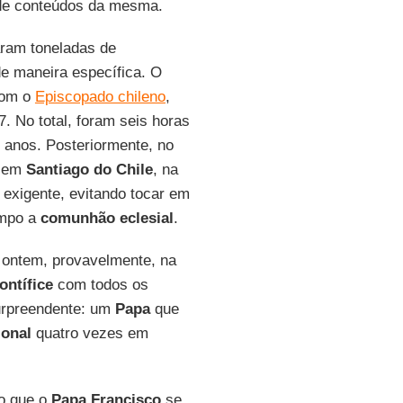
e de conteúdos da mesma.
ram toneladas de
de maneira específica. O
com o
Episcopado chileno
,
7. No total, foram seis horas
 anos. Posteriormente, no
s em
Santiago do Chile
, na
o exigente, evitando tocar em
empo a
comunhão eclesial
.
a ontem, provavelmente, na
ontífice
com todos os
surpreendente: um
Papa
que
onal
quatro vezes em
ao que o
Papa
Francisco
se