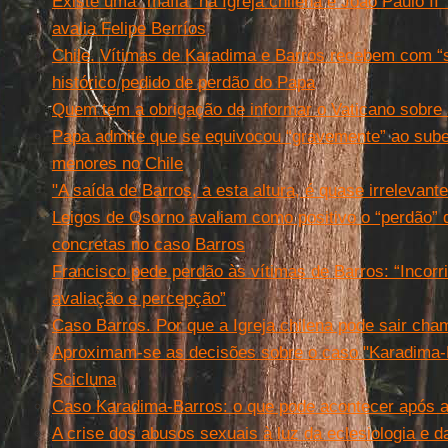
Existe uma “máfia” na Igreja chilena e João Paulo II
avalia Felipe Berríos
Chile. Vítimas de Karadima e Barros recebem com “s
histórico pedido de perdão do Papa
Quem tem a obrigação de informar o Vaticano sobre 
Papa admite que se equivocou “gravemente” ao sub
menores no Chile
"A saída de Barros, a esta altura, é quase irrelevant
Leigos de Osorno avaliam como positivo o “perdão
concretas no caso Barros
Francisco pede perdão às vítimas de Barros: “Incorr
avaliação e percepção”
Caso Barros. Por que a Igreja chilena pode sair ch
Aproximam-se as decisões sobre o caso "Karadima-
Scicluna
Caso Karadima-Barros: o que pode acontecer após 
A crise dos abusos sexuais à luz da eclesiologia e da