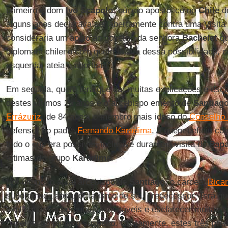
primeiro é dom
Ivo Scapolo
, núncio apostólico no
Chile
de
alguns anos declarava ser abertamente contra uma Visita
consideraria um apoio ao governo da senhora
Bachelet
qu
diplomata chileno com quem falava dessa possibilidade,
esquerda, ateia e abortista”.
Em seguida, quem terá que dar muitas explicações e escl
destes últimos 25 anos é o arcebispo emérito de
Santiag
Errázuriz
, de 84 anos, o membro mais idoso do
Conselho 
defensor do padre
Fernando Karadima
, a quem definiu co
tudo o que era possível, inclusive durante a visita do
Pap
vítimas do grupo
Karadima
.
Por último, o atual arcebispo de
Santiago
, o cardeal
Ricar
subordinada ao autoritarismo de seu predecessor. Terá q
explicações a perguntas inevitáveis e esclarecer muitas 
papel foi no mínimo suspeito. Obviamente, estes três pre