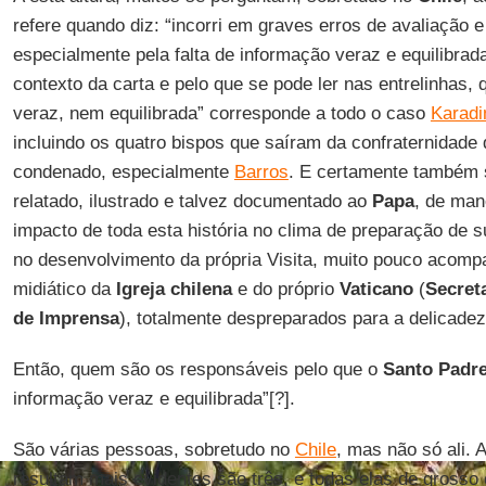
refere quando diz: “incorri em graves erros de avaliação 
especialmente pela falta de informação veraz e equilibrada
contexto da carta e pelo que se pode ler nas entrelinhas,
veraz, nem equilibrada” corresponde a todo o caso
Karad
incluindo os quatro bispos que saíram da confraternidade
condenado, especialmente
Barros
. E certamente também s
relatado, ilustrado e talvez documentado ao
Papa
, de man
impacto de toda esta história no clima de preparação de su
no desenvolvimento da própria Visita, muito pouco acomp
midiático da
Igreja chilena
e do próprio
Vaticano
(
Secret
de Imprensa
), totalmente despreparados para a delicadez
Então, quem são os responsáveis pelo que o
Santo Padr
informação veraz e equilibrada”[?].
São várias pessoas, sobretudo no
Chile
, mas não só ali. 
resultam mais evidentes são três, e todas elas de grosso 