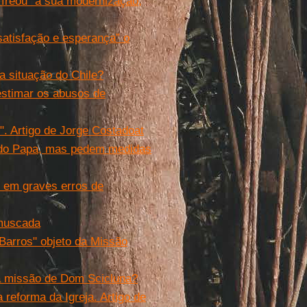
 “freou” a sua modernização,
atisfação e esperança” o
a situação do Chile?
estimar os abusos de
e". Artigo de Jorge Costadoat
” do Papa, mas pedem medidas
i em graves erros de
amuscada
Barros" objeto da Missão
a missão de Dom Scicluna?
 reforma da Igreja. Artigo de