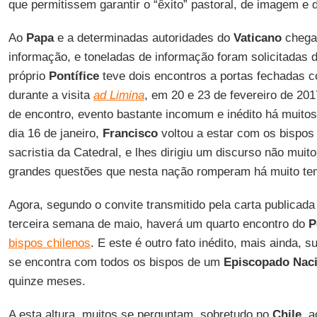
que permitissem garantir o “êxito” pastoral, de imagem 
Ao
Papa
e a determinadas autoridades do
Vaticano
chega
informação, e toneladas de informação foram solicitadas 
próprio
Pontífice
teve dois encontros a portas fechadas 
durante a visita
ad Limina
, em 20 e 23 de fevereiro de 201
de encontro, evento bastante incomum e inédito há muitos
dia 16 de janeiro,
Francisco
voltou a estar com os bispo
sacristia da Catedral, e lhes dirigiu um discurso não muit
grandes questões que nesta nação romperam há muito t
Agora, segundo o convite transmitido pela carta publicad
terceira semana de maio, haverá um quarto encontro do
P
bispos chilenos
. E este é outro fato inédito, mais ainda, 
se encontra com todos os bispos de um
Episcopado Naci
quinze meses.
A esta altura, muitos se perguntam, sobretudo no
Chile
, 