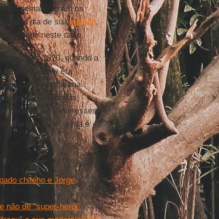
dos os demais, foram os
próprio dia de sua
eleição
,
nsabilidade neste caso.
fins dos anos 1970, quando a
r de pele porque era
região latino-americana.
alização” das igrejas
ua pastoral, aos interesses
o da
Europa
. Mas, essa é
pado chileno e Jorge
e não de “super-herói”