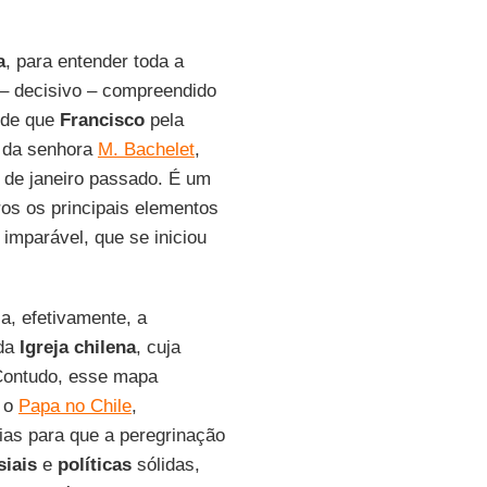
a
, para entender toda a
 – decisivo – compreendido
esde que
Francisco
pela
o da senhora
M. Bachelet
,
2 de janeiro passado. É um
os os principais elementos
 imparável, que se iniciou
, efetivamente, a
 da
Igreja chilena
, cuja
Contudo, esse mapa
, o
Papa no Chile
,
ias para que a peregrinação
siais
e
políticas
sólidas,