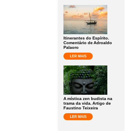
Itinerantes do Espírito.
Comentário de Adroaldo
Palaoro
LER MAIS
A mística zen budista na
trama da vida. Artigo de
Faustino Teixeira
LER MAIS