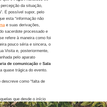
e percepção da situação,
”. É possível supor, pelo
 que esta “informação não
ima
e suas derivações,
 do sacerdote processado e
e refere à maneira como foi
eira pouco séria e sincera, o
a Visita e, posteriormente,
anhada pelo aparato
aria de comunicação
e
Sala
a quase trágica do evento.
e
descreve como “falta de
Aquelas que desde o início
calibre e relevância. O