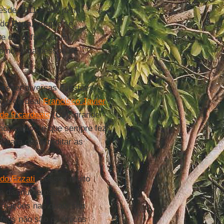
sde 2011 e que já há
 do
Papa
, porque se
e ele definia, a um
 como “uma pessoa de
arecer diversas questões
o
, o cardeal
Francisco Javier
de 9 cardeais
(
C9
), grande
mo “santo”, e que sempre fez
a
, para desacreditar as
do Ezzati
, pessoa muito
ue dar numerosas
situações nas quais seu
lados não são os únicos