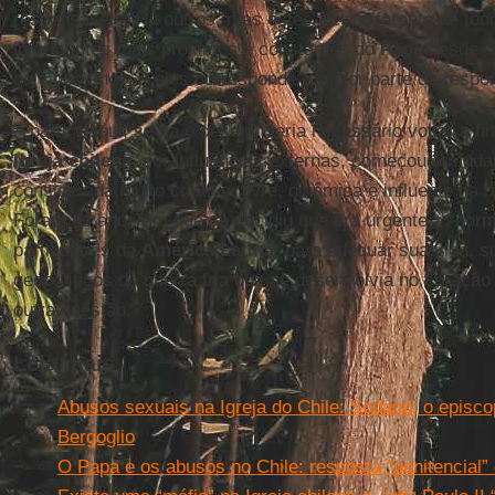
responsáveis. Há outros, mas estes três, diferente de to
informantes mais próximos e constantes do
Papa
desde o 
há cinco anos. A eles corresponde a maior parte da respo
A partir daqui, se há o desejo, seria necessário voltar a 
Igreja chilena
, por influências externas, começou a muda
considerada muito criativa, livre, dinâmica e influente na 
Foram os anos em que se decidiu que era urgente a “norm
particulares da
América Latina
, para adequar sua vida, s
geopolíticos da guerra fria que se desenvolvia no coraçã
outra questão.
Leia mais
Abusos sexuais na Igreja do Chile: Sodano, o episco
Bergoglio
O Papa e os abusos no Chile: resposta “penitencial” 