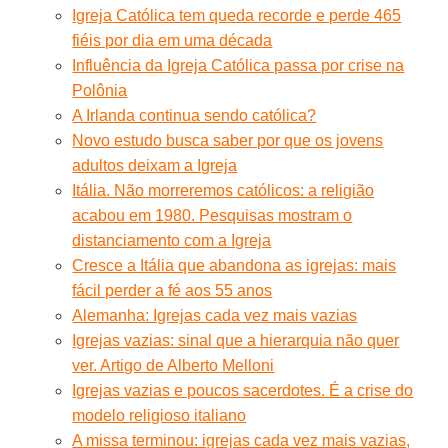
Igreja Católica tem queda recorde e perde 465
fiéis por dia em uma década
Influência da Igreja Católica passa por crise na
Polônia
A Irlanda continua sendo católica?
Novo estudo busca saber por que os jovens
adultos deixam a Igreja
Itália. Não morreremos católicos: a religião
acabou em 1980. Pesquisas mostram o
distanciamento com a Igreja
Cresce a Itália que abandona as igrejas: mais
fácil perder a fé aos 55 anos
Alemanha: Igrejas cada vez mais vazias
Igrejas vazias: sinal que a hierarquia não quer
ver. Artigo de Alberto Melloni
Igrejas vazias e poucos sacerdotes. É a crise do
modelo religioso italiano
A missa terminou: igrejas cada vez mais vazias,