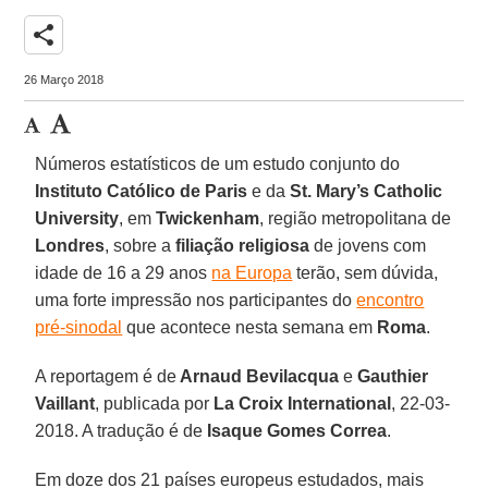
share
26 Março 2018
Números estatísticos de um estudo conjunto do
Instituto Católico de Paris
e da
St. Mary’s Catholic
University
, em
Twickenham
, região metropolitana de
Londres
, sobre a
filiação religiosa
de jovens com
idade de 16 a 29 anos
na Europa
terão, sem dúvida,
uma forte impressão nos participantes do
encontro
pré-sinodal
que acontece nesta semana em
Roma
.
A reportagem é de
Arnaud Bevilacqua
e
Gauthier
Vaillant
, publicada por
La Croix International
, 22-03-
2018. A tradução é de
Isaque Gomes Correa
.
Em doze dos 21 países europeus estudados, mais