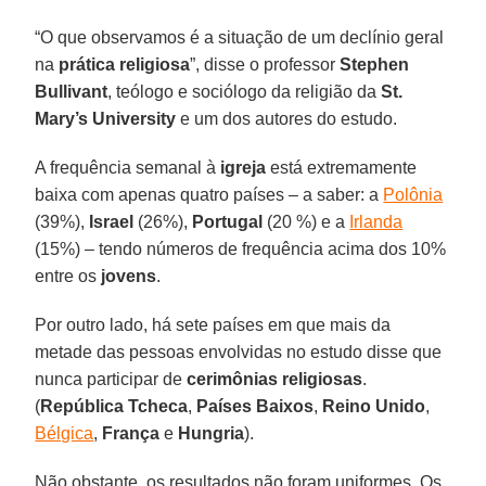
“O que observamos é a situação de um declínio geral
na
prática religiosa
”, disse o professor
Stephen
Bullivant
, teólogo e sociólogo da religião da
St.
Mary’s University
e um dos autores do estudo.
A frequência semanal à
igreja
está extremamente
baixa com apenas quatro países – a saber: a
Polônia
(39%),
Israel
(26%),
Portugal
(20 %) e a
Irlanda
(15%) – tendo números de frequência acima dos 10%
entre os
jovens
.
Por outro lado, há sete países em que mais da
metade das pessoas envolvidas no estudo disse que
nunca participar de
cerimônias religiosas
.
(
República Tcheca
,
Países Baixos
,
Reino Unido
,
Bélgica
,
França
e
Hungria
).
Não obstante, os resultados não foram uniformes. Os