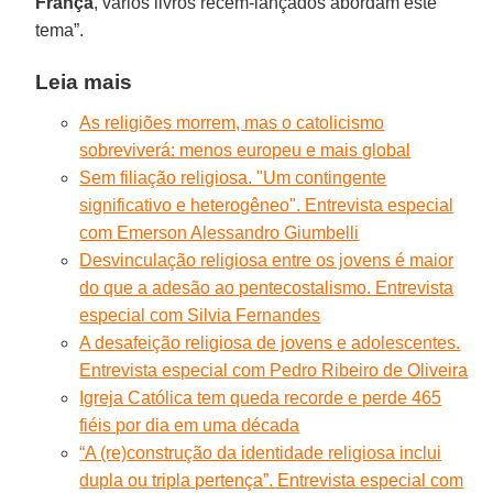
França
, vários livros recém-lançados abordam este
tema”.
Leia mais
As religiões morrem, mas o catolicismo
sobreviverá: menos europeu e mais global
Sem filiação religiosa. "Um contingente
significativo e heterogêneo". Entrevista especial
com Emerson Alessandro Giumbelli
Desvinculação religiosa entre os jovens é maior
do que a adesão ao pentecostalismo. Entrevista
especial com Silvia Fernandes
A desafeição religiosa de jovens e adolescentes.
Entrevista especial com Pedro Ribeiro de Oliveira
Igreja Católica tem queda recorde e perde 465
fiéis por dia em uma década
“A (re)construção da identidade religiosa inclui
dupla ou tripla pertença”. Entrevista especial com