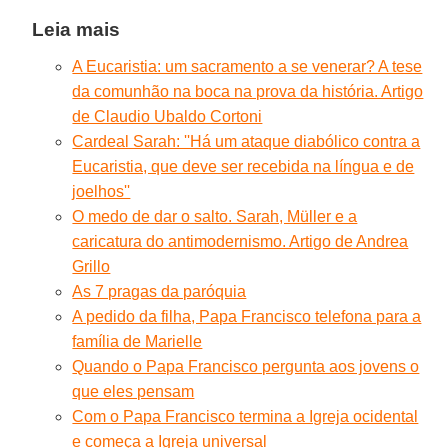
Leia mais
A Eucaristia: um sacramento a se venerar? A tese
da comunhão na boca na prova da história. Artigo
de Claudio Ubaldo Cortoni
Cardeal Sarah: ''Há um ataque diabólico contra a
Eucaristia, que deve ser recebida na língua e de
joelhos''
O medo de dar o salto. Sarah, Müller e a
caricatura do antimodernismo. Artigo de Andrea
Grillo
As 7 pragas da paróquia
A pedido da filha, Papa Francisco telefona para a
família de Marielle
Quando o Papa Francisco pergunta aos jovens o
que eles pensam
Com o Papa Francisco termina a Igreja ocidental
e começa a Igreja universal