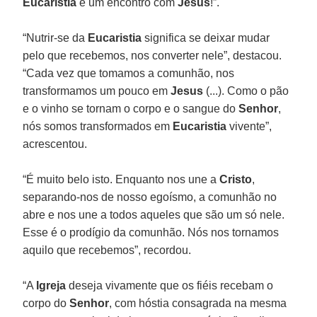
Eucaristia
é um encontro com
Jesus
!”.
“Nutrir-se da
Eucaristia
significa se deixar mudar
pelo que recebemos, nos converter nele”, destacou.
“Cada vez que tomamos a comunhão, nos
transformamos um pouco em
Jesus
(...). Como o pão
e o vinho se tornam o corpo e o sangue do
Senhor
,
nós somos transformados em
Eucaristia
vivente”,
acrescentou.
“É muito belo isto. Enquanto nos une a
Cristo
,
separando-nos de nosso egoísmo, a comunhão no
abre e nos une a todos aqueles que são um só nele.
Esse é o prodígio da comunhão. Nós nos tornamos
aquilo que recebemos”, recordou.
“A
Igreja
deseja vivamente que os fiéis recebam o
corpo do
Senhor
, com hóstia consagrada na mesma