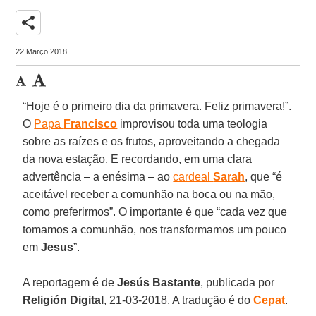
share
22 Março 2018
“Hoje é o primeiro dia da primavera. Feliz primavera!”.
O
Papa
Francisco
improvisou toda uma teologia
sobre as raízes e os frutos, aproveitando a chegada
da nova estação. E recordando, em uma clara
advertência – a enésima – ao
cardeal
Sarah
, que “é
aceitável receber a comunhão na boca ou na mão,
como preferirmos”. O importante é que “cada vez que
tomamos a comunhão, nos transformamos um pouco
em
Jesus
”.
A reportagem é de
Jesús Bastante
, publicada por
Religión Digital
, 21-03-2018. A tradução é do
Cepat
.