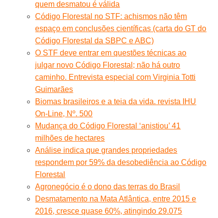
quem desmatou é válida
Código Florestal no STF: achismos não têm
espaço em conclusões científicas (carta do GT do
Código Florestal da SBPC e ABC)
O STF deve entrar em questões técnicas ao
julgar novo Código Florestal; não há outro
caminho. Entrevista especial com Virginia Totti
Guimarães
Biomas brasileiros e a teia da vida. revista IHU
On-Line, Nº. 500
Mudança do Código Florestal ‘anistiou’ 41
milhões de hectares
Análise indica que grandes propriedades
respondem por 59% da desobediência ao Código
Florestal
Agronegócio é o dono das terras do Brasil
Desmatamento na Mata Atlântica, entre 2015 e
2016, cresce quase 60%, atingindo 29.075