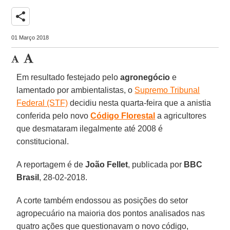
share
01 Março 2018
Em resultado festejado pelo
agronegócio
e
lamentado por ambientalistas, o
Supremo Tribunal
Federal (STF)
decidiu nesta quarta-feira que a anistia
conferida pelo novo
Código Florestal
a agricultores
que desmataram ilegalmente até 2008 é
constitucional.
A reportagem é de
João Fellet
, publicada por
BBC
Brasil
, 28-02-2018.
A corte também endossou as posições do setor
agropecuário na maioria dos pontos analisados nas
quatro ações que questionavam o novo código,