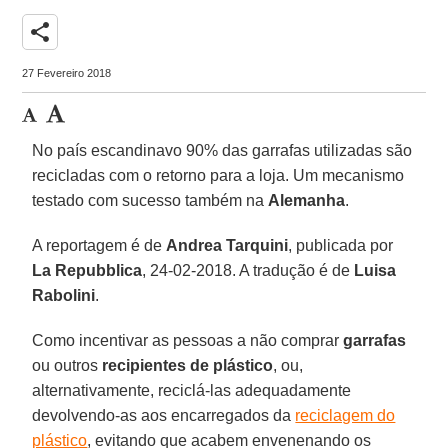
share
27 Fevereiro 2018
No país escandinavo 90% das garrafas utilizadas são
recicladas com o retorno para a loja. Um mecanismo
testado com sucesso também na
Alemanha
.
A reportagem é de
Andrea Tarquini
, publicada por
La Repubblica
, 24-02-2018. A tradução é de
Luisa
Rabolini
.
Como incentivar as pessoas a não comprar
garrafas
ou outros
recipientes de plástico
, ou,
alternativamente, reciclá-las adequadamente
devolvendo-as aos encarregados da
reciclagem do
plástico
, evitando que acabem envenenando os