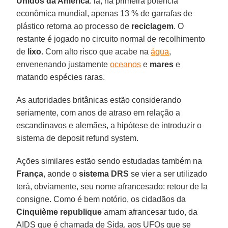
Unidos da América
: lá, na primeira potência
econômica mundial, apenas 13 % de garrafas de
plástico retorna ao processo de
reciclagem
. O
restante é jogado no circuito normal de recolhimento
de
lixo
. Com alto risco que acabe na
água
,
envenenando justamente
oceanos
e
mares
e
matando espécies raras.
As autoridades britânicas estão considerando
seriamente, com anos de atraso em relação a
escandinavos e alemães, a hipótese de introduzir o
sistema de deposit refund system.
Ações similares estão sendo estudadas também na
França
, aonde o
sistema DRS
se vier a ser utilizado
terá, obviamente, seu nome afrancesado: retour de la
consigne. Como é bem notório, os cidadãos da
Cinquième republique
amam afrancesar tudo, da
AIDS que é chamada de Sida, aos UFOs que se