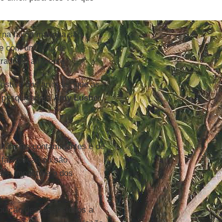
na fauna marinha são
te com um grau de
trado no ambiente.
gestivo dos animais, que as
a pesquisadora
Amy Lusher
.
bstâncias contaminantes e de
 fabricação ou são
seu impacto e o dos
ibuição desses resíduos a