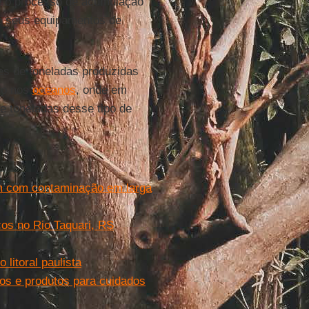
 e o processo de acumulação
do seus equipamentos de
s de toneladas produzidas
do nos
oceanos
, onde em
e toneladas desse tipo de
em com contaminação em larga
cos no Rio Taquari, RS
 litoral paulista
os e produtos para cuidados