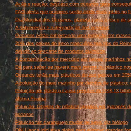
Ação e reação: descaso com oceanos gera consequê
FAO alerta que oceanos serão ainda mais vitais no f
Dia Mundial dos Oceanos: planeta corre o risco de s
A sobrepesca e a degradação dos oceanos
Oceanos estão enfrentando uma extinção em massa
20% dos peixes do sexo masculino nos rios do Reino
devido ao descarte de produtos químicos
A contaminação por mercúrio em peixes marinhos no
Dá para saber se haverá mais peixes ou plástico n
Oceanos terão mais plásticos do que peixes em 205
A poluição do meio marinho por detritos de plástico: 
Poluição por plástico causa prejuízo de US$ 13 bilh
afirma Pnuma
Poluição: Objetos de plástico jogados em igarapés d
oceanos
Poluição faz caranguejo mudar de sexo, diz biólogo
ONU lança iniciativa global para eliminar grandes fo