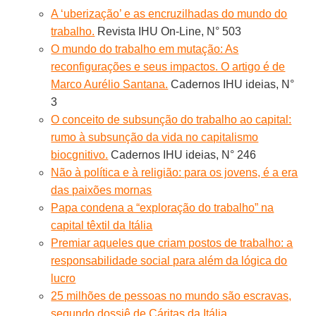
A ‘uberização’ e as encruzilhadas do mundo do
trabalho.
Revista IHU On-Line, N° 503
O mundo do trabalho em mutação: As
reconfigurações e seus impactos. O artigo é de
Marco Aurélio Santana.
Cadernos IHU ideias, N°
3
O conceito de subsunção do trabalho ao capital:
rumo à subsunção da vida no capitalismo
biocgnitivo.
Cadernos IHU ideias, N° 246
Não à política e à religião: para os jovens, é a era
das paixões mornas
Papa condena a “exploração do trabalho” na
capital têxtil da Itália
Premiar aqueles que criam postos de trabalho: a
responsabilidade social para além da lógica do
lucro
25 milhões de pessoas no mundo são escravas,
segundo dossiê de Cáritas da Itália