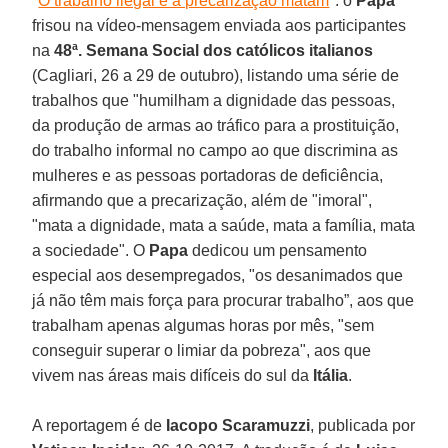
"
O trabalho ilegal e a precarização matam
": o
Papa
frisou na vídeo-mensagem enviada aos participantes
na
48ª. Semana Social dos católicos italianos
(Cagliari, 26 a 29 de outubro), listando uma série de
trabalhos que "humilham a dignidade das pessoas,
da produção de armas ao tráfico para a prostituição,
do trabalho informal no campo ao que discrimina as
mulheres e as pessoas portadoras de deficiência,
afirmando que a precarização, além de "imoral",
"mata a dignidade, mata a saúde, mata a família, mata
a sociedade". O
Papa
dedicou um pensamento
especial aos desempregados, "os desanimados que
já não têm mais força para procurar trabalho”, aos que
trabalham apenas algumas horas por mês, "sem
conseguir superar o limiar da pobreza", aos que
vivem nas áreas mais difíceis do sul da
Itália
.
A reportagem é de
Iacopo Scaramuzzi
, publicada por