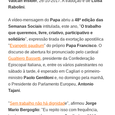
Vatican Insider
, 26-10-2017. A tradução é de
Luisa
Rabolini
.
A vídeo-mensagem do
Papa
abriu a
48ª edição das
Semanas Sociais
intitulada, este ano, "
O trabalho
que queremos, livre, criativo, participativo e
solidário
", expressão tirada da exortação apostólica
"
Evangelii gaudium
" do próprio
Papa Francisco
. O
discurso de abertura foi pronunciado pelo cardeal
Gualtiero Bassetti
, presidente da Confederação
Episcopal Italiana, e, entre os vários palestrantes no
sábado à tarde, é esperado em Cagliari o primeiro-
ministro
Paolo Gentiloni
e, no domingo pela manhã,
o Presidente do Parlamento Europeu,
Antonio
Tajani
.
"
Sem trabalho não há dignidad
e", afirmou
Jorge
Mario Bergoglio
: "Eu repito isso com frequência,