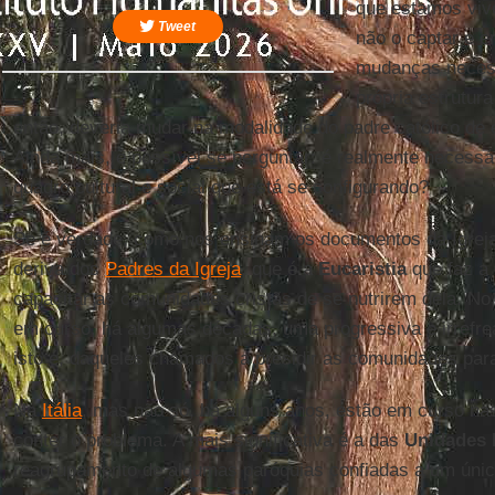
que estamos viv
Tweet
não o captar e e
mudanças necess
própria estrutur
então, deveria mudar na modalidade do padre católico de 
Ainda mais, é possível se perguntar: é realmente necessá
quadro cultural e social que está se configurando?
Se é verdade, como nos ensinam os documentos da Igreja
deriva dos
Padres da Igreja
, que é a
Eucaristia
que faz a 
capacitar as comunidades cristãs de se nutrirem dela. No a
em curso, há algumas décadas, uma progressiva e irrefreá
isto é, daqueles chamados a presidir as comunidades para
Na
Itália
, mas não só, há alguns anos, estão em curso na
conter o problema. A mais significativa é a das
Unidades 
reagrupamento de algumas paróquias confiadas a um únic