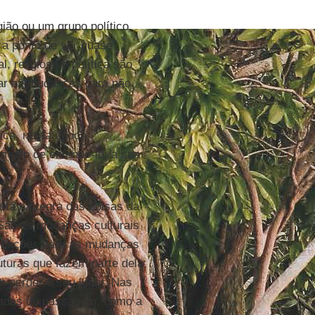
ião ou um grupo político,
 a ponto de ser quase
, religiosa e política são
har as mudanças para não
ica, nesta época
 modo de entendê-lo, a sua
tá na regra das coisas da
 São as mudanças culturais
dicações para as mudanças
uturas que fazem parte dela
 perder o seu lugar. Nas
adas de passagem, como a