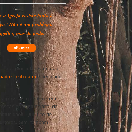
 a Igreja resiste tanto à
ça? Não é um problema
ngelho, mas de poder
Tweet
ue as comunidades cristãs
padre celibatário
e dedicado
pos, pessoas que oferecem
pessoas da comunidade, de
comunidade. Que tipo de
ulheres. Sim, também