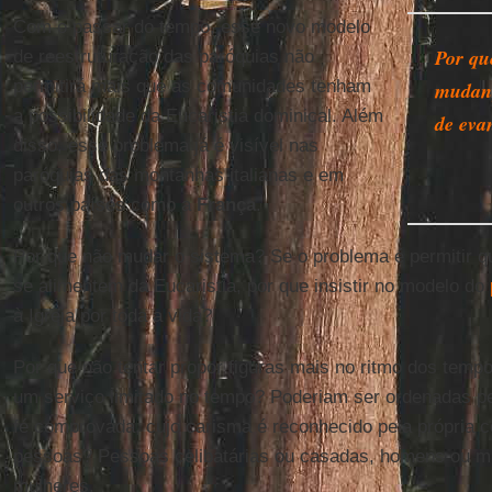
Com o passar do tempo, esse novo modelo
Por que
de reestruturação das paróquias não
permitirá mais que as comunidades tenham
mudan
a possibilidade da Eucaristia dominical. Além
de eva
disso, esse problema já é visível nas
paróquias das montanhas italianas e em
outros países como a
França
.
Por que não mudar o sistema? Se o problema é permitir q
se alimentem da Eucaristia, por que insistir no modelo do
à Igreja por toda a vida?
Por que não tentar propor figuras mais no ritmo dos tem
um serviço limitado no tempo? Poderiam ser ordenadas 
fé comprovada, cujo carisma é reconhecido pela própria 
pessoas? Pessoas celibatárias ou casadas, homens ou m
mulheres.