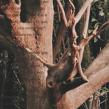
endo, o perigo consiste em
m não conseguir intuir as
árias para permitir que a
a permaneça dentro. O que,
exercer o seu ministério?
ria essa figura no novo
 e uma longa tradição que
Igreja, então é preciso
tual contexto cultural, está
vel diminuição do clero,
 celebrar a Eucaristia.
s dioceses propostas para
Pastorais
, que vê o
o pároco.