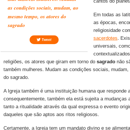
cantos do planet
as condições sociais, mudam, ao
Em todas as lati
mesmo tempo, os atores do
as épocas, enco
sagrado
religiosidade co
sacerdotes
. Exi
Tweet
universais, como
contextualizados
religiões, os atores que giram em torno do
sagrado
não s
também mulheres. Mudam as condições sociais, mudam, 
do sagrado.
A Igreja também é uma instituição humana que responde a
consequentemente, também ela está sujeita a mudanças 
tanto a ritualidade através da qual expressa o evento origi
daqueles que são aptos aos ritos religiosos.
Certamente, a Igreja tem um mandato divino e se alimen