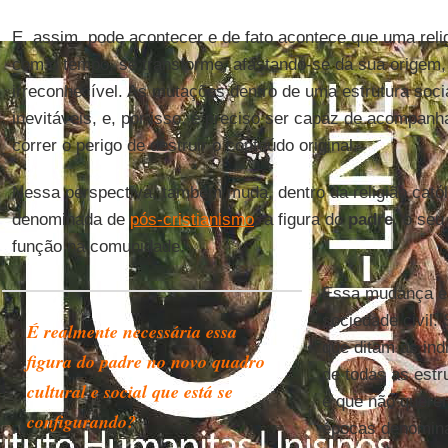
E, assim, pode acontecer e de fato acontece que uma relig
com o tempo, se transforme, afastando-se da sua origem,
irreconhecível. As mutações dentro de uma estrutura social
inevitáveis, e, por isso, é preciso ser capaz de acompan
correr o perigo de destruir o conteúdo original.
Nessa perspectiva, também muda, dentro da religião catól
denominada de
pós-cristianismo
, a figura do
padre
, o seu
função na comunidade.
Essa mudança es
sociedade civil.
É realmente necessária essa
que ditam as in
figura do padre no novo quadro
de todas as estr
cultural e social que está se
e que não querem
configurando?
épocas denomin