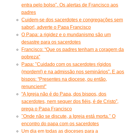
entra pelo bolso". Os alertas de Francisco aos
padres
Cuidem-se dos sacerdotes e congregações sem
sabor!, adverte o Papa Francisco
O Papa: a rigidez e o mundanismo são um
desastre para os sacerdotes
Francisco: “Que os padres tenham a coragem da
pobreza”
Papa: "Cuidado com os sacerdotes rígidos
(mordem!) e na admissão nos seminários”. E aos
bispos: “Presentes na diocese, ou então,
renunciem!”
“A Igreja não é do Papa, dos bispos, dos
sacerdotes, nem sequer dos fiéis, é de Cristo”,
prega o Papa Francisco
''Onde não se discute, a Igreja está morta.'' O
encontro do papa com os sacerdotes
Um dia em todas as dioceses para a