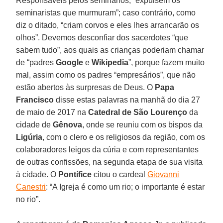
Responsáveis pelos seminários, “expulsem os
seminaristas que murmuram”; caso contrário, como
diz o ditado, “criam corvos e eles lhes arrancarão os
olhos”. Devemos desconfiar dos sacerdotes “que
sabem tudo”, aos quais as crianças poderiam chamar
de “padres
Google
e
Wikipedia
”, porque fazem muito
mal, assim como os padres “empresários”, que não
estão abertos às surpresas de Deus. O
Papa
Francisco
disse estas palavras na manhã do dia 27
de maio de 2017 na
Catedral de São Lourenço
da
cidade de
Gênova
, onde se reuniu com os bispos da
Ligúria
, com o clero e os religiosos da região, com os
colaboradores leigos da cúria e com representantes
de outras confissões, na segunda etapa de sua visita
à cidade. O
Pontífice
citou o cardeal
Giovanni
Canestri
: “A Igreja é como um rio; o importante é estar
no rio”.