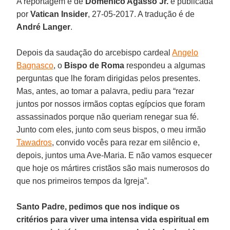
A reportagem é de
Domenico Agasso Jr.
e publicada
por
Vatican Insider
, 27-05-2017. A tradução é de
André Langer
.
Depois da saudação do arcebispo cardeal
Angelo
Bagnasco
, o
Bispo de Roma
respondeu a algumas
perguntas que lhe foram dirigidas pelos presentes.
Mas, antes, ao tomar a palavra, pediu para “rezar
juntos por nossos irmãos coptas egípcios que foram
assassinados porque não queriam renegar sua fé.
Junto com eles, junto com seus bispos, o meu irmão
Tawadros
, convido vocês para rezar em silêncio e,
depois, juntos uma Ave-Maria. E não vamos esquecer
que hoje os mártires cristãos são mais numerosos do
que nos primeiros tempos da Igreja”.
Santo Padre, pedimos que nos indique os
critérios para viver uma intensa vida espiritual em