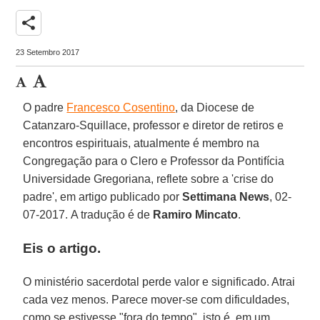
share
23 Setembro 2017
O padre
Francesco Cosentino
, da Diocese de
Catanzaro-Squillace, professor e diretor de retiros e
encontros espirituais, atualmente é membro na
Congregação para o Clero e Professor da Pontifícia
Universidade Gregoriana, reflete sobre a 'crise do
padre', em artigo publicado por
Settimana News
, 02-
07-2017. A tradução é de
Ramiro Mincato
.
Eis o artigo.
O ministério sacerdotal perde valor e significado. Atrai
cada vez menos. Parece mover-se com dificuldades,
como se estivesse "fora do tempo", isto é, em um