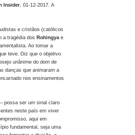
n Insider
, 01-12-2017. A
distas e cristãos (católicos
m a tragédia dos
Rohingya
e
amentalista. Ao tomar a
ue teve. Diz que o objetivo
desejo unânime do dom de
 as danças que animaram a
 encarnado nos ensinamentos
– possa ser um sinal claro
sentes neste país em viver
compromisso, aqui em
ncípio fundamental, seja uma