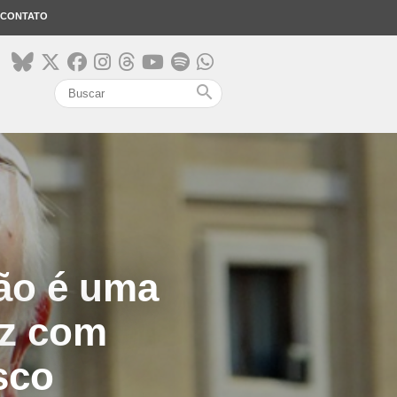
CONTATO
search
ão é uma
az com
sco