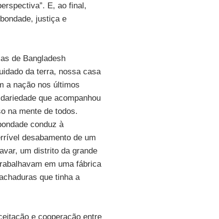
rspectiva”. E, ao final,
ondade, justiça e
sas de Bangladesh
idado da terra, nossa casa
m a nação nos últimos
lidariedade que acompanhou
so na mente de todos.
bondade conduz à
errível desabamento de um
avar, um distrito da grande
trabalhavam em uma fábrica
rachaduras que tinha a
ceitação e cooperação entre