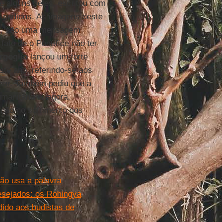
e alguns deles, escutou com
 e pedidos. As imagens deste
ras, são uma mensagem
fato de o Pontífice não ter
rgoglio
lançou um forte
te ano, referindo-se aos
anmar. Também pediu que a
manitária e, agora,
pação no sofrimento dos
ão usa a palavra
esejados: os Rohingya
ido aos budistas de