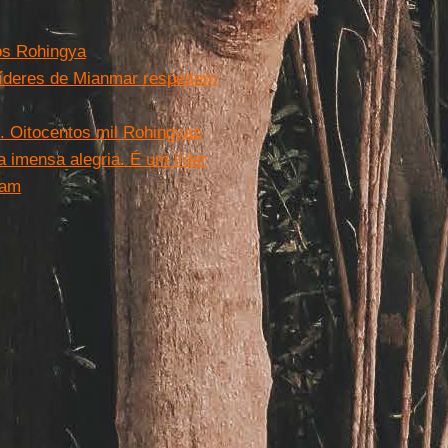
s Rohingya
líderes de Mianmar respeitem
 Oitocentos mil Rohingyas
imensa alegria. É um líder
lam