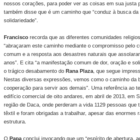
nossos corações, para poder ver as coisas em sua justa pe
também disse que é um caminho que “conduz à busca da b
solidariedade”.
Francisco
recorda que as diferentes comunidades religio
“abraçaram este caminho mediante o compromisso pelo cu
comum e a resposta aos desastres naturais que assolara
anos”. E cita “a manifestação comum de dor, oração e so
o trágico desabamento do
Rana Plaza
, que segue impres
Nestas diversas expressões, vemos como o caminho da 
cooperação para servir aos demais”. Uma referência ao t
edifício comercial de oito andares, em abril de 2013, em S
região de Daca, onde perderam a vida 1129 pessoas que 
têxtil e foram obrigadas a trabalhar, apesar das enormes 
estrutura.
O
Papa
conclui invocando que um “espírito de abertura, a