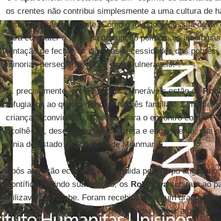
os crentes não contribui simplesmente a uma cultura de h
o seu coração palpitante. Como o mundo necessita deste 
para combater o vírus da corrupção política, as ideologias 
tentação de fechar os olhos às necessidades dos pobres, 
minorias perseguidas e dos mais vulneráveis!”.
E, precisamente, entre os mais vulneráveis estão os
Roh
refugiados ao qual pertencem as três famílias: 12 homen
crianças, convidados especiais para o encontro com o Pa
acolhê-las, deseja renovar, concreta e eficazmente, sua 
etnia do estado de Rakhine, de Mianmar.
Após a oração ecumênica, presidida pelo bispo anglicano,
Pontífice pedindo sua benção, os
Rohingya
subiram ao pa
utilizavam o nicabe. Foram recebidos com um grande ap
para cumprimentar o Papa, que decidiu passar alguns min