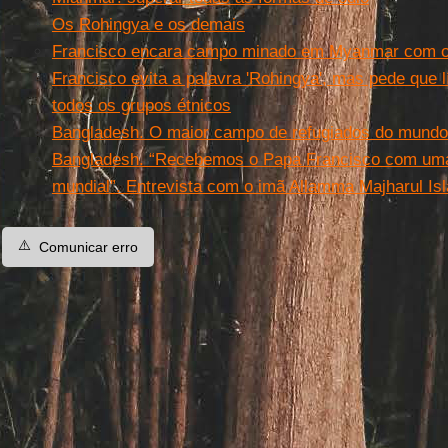
Os Rohingya e os demais
Francisco encara campo minado em Myanmar com o
Francisco evita a palavra 'Rohingya', mas pede que 
todos os grupos étnicos
Bangladesh. O maior campo de refugiados do mundo.
Bangladesh. “Recebemos o Papa Francisco com uma 
mundial”. Entrevista com o imã Allamma Majharul Is
⚠️
Comunicar erro