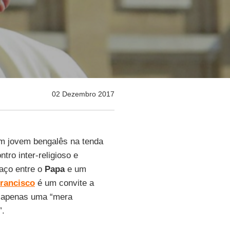
02 Dezembro 2017
um jovem bengalês na tenda
ro inter-religioso e
raço entre o
Papa
e um
rancisco
é um convite a
ão apenas uma “mera
”.