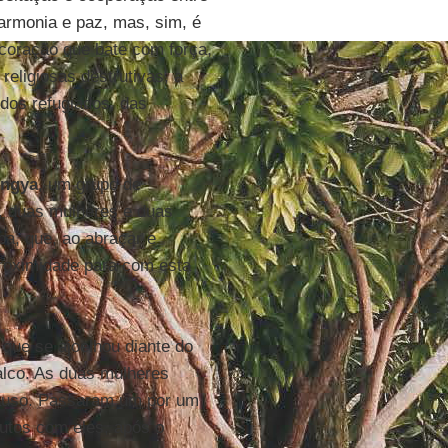
armonia e paz, mas, sim, é
coração que bate com força,
religiosas destrutivas, a
dos refugiados, das
ingya
, um grupo de
s, duas mulheres e duas
pa, que, ao abraçar e
proximidade para com esta
 que se ajoelhou diante do
lco. As duas mulheres
lauso. Passaram um por um
utos com eles, após o