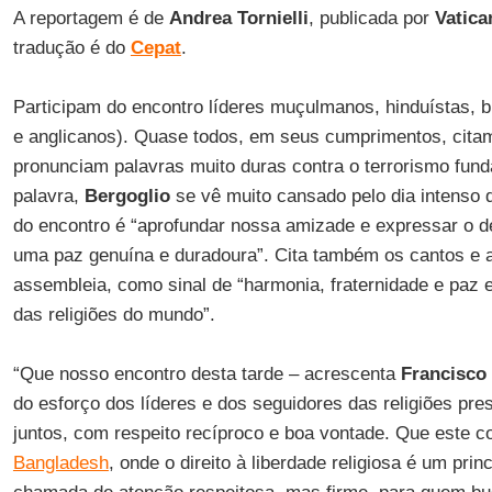
A reportagem é de
Andrea Tornielli
, publicada por
Vatica
tradução é do
Cepat
.
Participam do encontro líderes muçulmanos, hinduístas, bu
e anglicanos). Quase todos, em seus cumprimentos, cita
pronunciam palavras muito duras contra o terrorismo fund
palavra,
Bergoglio
se vê muito cansado pelo dia intenso q
do encontro é “aprofundar nossa amizade e expressar o 
uma paz genuína e duradoura”. Cita também os cantos e
assembleia, como sinal de “harmonia, fraternidade e paz
das religiões do mundo”.
“Que nosso encontro desta tarde – acrescenta
Francisco
do esforço dos líderes e dos seguidores das religiões pre
juntos, com respeito recíproco e boa vontade. Que este 
Bangladesh
, onde o direito à liberdade religiosa é um pri