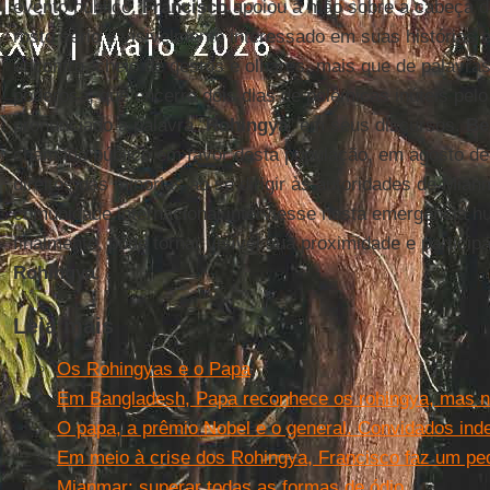
evento público.
Francisco
apoiou a mão sobre a cabeça d
rosto sério e visivelmente interessado em suas histórias
encontro, cheio de gestos e olhares, mais que de palav
poderosa, que encerra dois dias de polêmicas inúteis pelo 
pronunciado a palavra “
Rohingya
” em seus discursos.
Be
chamado público em favor desta população, em agosto des
direitos das minorias ao se dirigir às autoridades de Mi
comunidade internacional interviesse nesta emergência hu
finalmente, pôde tornar visível sua proximidade e partici
Rohingya
.
Leia mais
Os Rohingyas e o Papa
Em Bangladesh, Papa reconhece os rohingya, mas n
O papa, a prêmio Nobel e o general. Convidados ind
Em meio à crise dos Rohingya, Francisco faz um ped
Mianmar: superar todas as formas de ódio