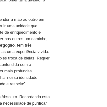
ca fomentar a divisão, o
tender a mão ao outro em
truir uma unidade que
te de enriquecimento e
ver nos outros um caminho,
ergoglio
, tem três
 mas uma experiência vivida.
les troca de ideias. Requer
 confundida com a
es mais profundas.
lhar nossa identidade
de e respeito”.
 Absoluto. Recordando esta
 necessidade de purificar