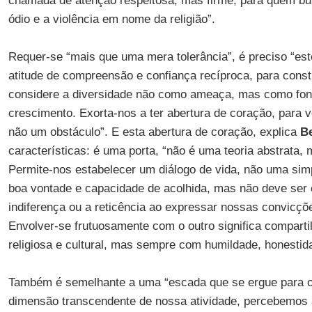
chamada de atenção respeitosa, mas firme, para quem bus
ódio e a violência em nome da religião”.
Requer-se “mais que uma mera tolerância”, é preciso “es
atitude de compreensão e confiança recíproca, para cons
considere a diversidade não como ameaça, mas como fon
crescimento. Exorta-nos a ter abertura de coração, para 
não um obstáculo”. E esta abertura de coração, explica
B
características: é uma porta, “não é uma teoria abstrata,
Permite-nos estabelecer um diálogo de vida, não uma simp
boa vontade e capacidade de acolhida, mas não deve ser
indiferença ou a reticência ao expressar nossas convicçõ
Envolver-se frutuosamente com o outro significa comparti
religiosa e cultural, mas sempre com humildade, honestida
Também é semelhante a uma “escada que se ergue para o
dimensão transcendente de nossa atividade, percebemos a