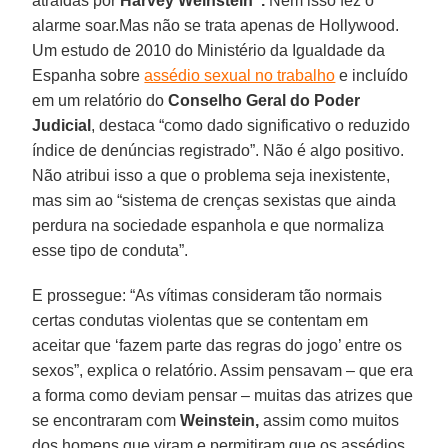
atraídas por
Harvey Weinstein”.
Nem isso fez o
alarme soar.Mas não se trata apenas de Hollywood.
Um estudo de 2010 do Ministério da Igualdade da
Espanha sobre
assédio sexual no trabalho
e incluído
em um relatório do
Conselho Geral do Poder
Judicial
, destaca “como dado significativo o reduzido
índice de denúncias registrado”. Não é algo positivo.
Não atribui isso a que o problema seja inexistente,
mas sim ao “sistema de crenças sexistas que ainda
perdura na sociedade espanhola e que normaliza
esse tipo de conduta”.
E prossegue: “As vítimas consideram tão normais
certas condutas violentas que se contentam em
aceitar que ‘fazem parte das regras do jogo’ entre os
sexos”, explica o relatório. Assim pensavam – que era
a forma como deviam pensar – muitas das atrizes que
se encontraram com
Weinstein,
assim como muitos
dos homens que viram e permitiram que os assédios