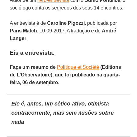
Autor de um
livro-entrevista
com o
Sumo Pontífice
, o
sociólogo conta os segredos dos seus 14 encontros.
A entrevista é de
Caroline Pigozzi
, publicada por
Paris Match
, 10-09-2017. A tradução é de
André
Langer
.
Eis a entrevista.
Faça um resumo de
Politique et Société
(Editions
de L’Observatoire), que foi publicado na quarta-
feira, 06 de setembro.
Ele é, antes, um cético ativo, otimista
contracorrente, mas sem ilusões sobre
nada